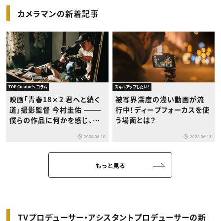
カメラマンの新着記事
TOP Creator's コラム
スキルアップしたい！
映画「青春18×2 君へと続く
被写界深度の浅い動画が流
道」撮影監督 今村圭佑 ———
行中！ディープフォーカスを使
僕らの作品に何かを感じ、映
う場面とは？
画に興味を持つ人が出てくる
2024.05.10
2022.06.13
かもしれない。だからこだわる
ことを諦めない。
もっと見る
TVプロデューサー・アシスタントプロデューサーの新