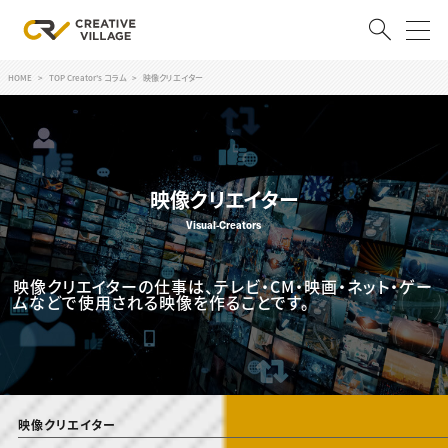
HOME
TOP Creator's コラム
映像クリエイター
ACCOUNT
ログイン
会員登録
映像クリエイター
RECRUIT
Visual-Creators
クリエイター求人を探す
CREATIVE JOB求人検索
映像クリエイターの仕事は、テレビ・CM・映画・ネット・ゲー
特集求人
ムなどで使用される映像を作ることです。
採用説明会
転職支援サービス
CONTENTS
スキルアップしたい！
スキルアップしたい！ トップ
デザイン
TOP Creator’s コラム
映像クリエイター
プログラミング