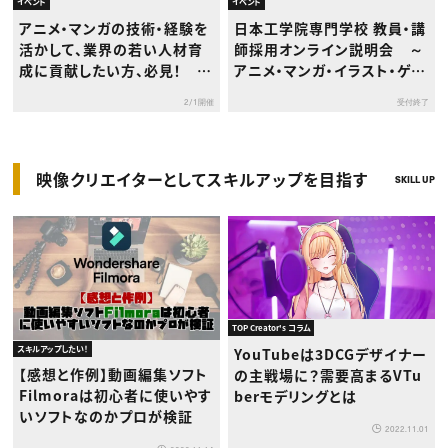
イベント
イベント
アニメ・マンガの技術・経験を
日本工学院専門学校 教員・講
活かして、業界の若い人材育
師採用オンライン説明会 ～
成に貢献したい方、必見！ 教
アニメ・マンガ・イラスト・ゲー
員免許は不要の「日本工学院
ム2Dデザインの経験を活かし
2/1開催
受付終了
専門学校 教員・講師採用オン
て教育へのキャリアチェンジ
ライン説明会」
を目指す方へ～
映像クリエイターとしてスキルアップを目指す
SKILL UP
TOP Creator's コラム
スキルアップしたい！
YouTubeは3DCGデザイナー
【感想と作例】動画編集ソフト
の主戦場に？需要高まるVTu
Filmoraは初心者に使いやす
berモデリングとは
いソフトなのかプロが検証
2022.11.01