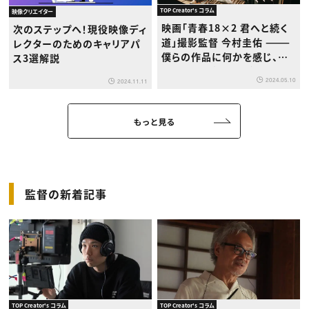
TOP Creator's コラム
映像クリエイター
映画「青春18×2 君へと続く
次のステップへ！現役映像ディ
道」撮影監督 今村圭佑 ———
レクターのためのキャリアパ
僕らの作品に何かを感じ、映
ス3選解説
画に興味を持つ人が出てくる
2024.05.10
2024.11.11
かもしれない。だからこだわる
ことを諦めない。
もっと見る
監督の新着記事
TOP Creator's コラム
TOP Creator's コラム