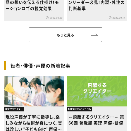
品の想いを伝える仕掛け！モ
ンリーダー必見！内製・外注の
ーションロゴの視覚効果
判断基準
2022.09.30
2022.09.14
もっと見る
役者・俳優・声優の新着記事
映像クリエイター
TOP Creator's コラム
現役声優が丁寧に指導し、楽
～飛躍するクリエイター～ 第
しみながら技術が身につく。実
66回 曽我部 英理 声優・俳優
は珍しい“子ども向け”声優ワ