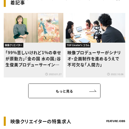
着記事
映像クリエイター
TOP Creator's コラム
「99%苦しいけれど1%の幸せ
映像プロデューサーがシナリ
が原動力」『金の国 水の国』谷
オ・企画制作を進めるうえで
生俊美プロデューサーインタ
不可欠な「人間力」
ビュー
2023.01.27
2022.10.06
もっと見る
映像クリエイターの特集求人
FEATURE JOBS