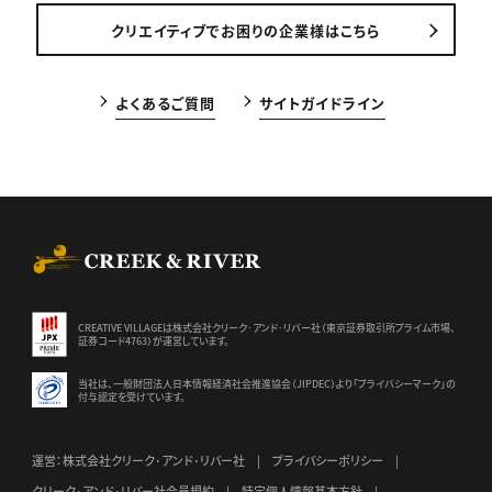
クリエイティブでお困りの企業様はこちら
よくあるご質問
サイトガイドライン
CREEK & RIVER Co., Ltd.
CREATIVE VILLAGEは株式会社クリーク･アンド･リバー社（東京証券
取引所プライム市場、
証券コード4763）が運営しています。
当社は、一般財団法人日本情報経済社会推進協会（JIPDEC）より
「プライバシーマーク」の
付与認定を受けています。
運営：株式会社クリーク･アンド･リバー社
プライバシーポリシー
クリーク･アンド･リバー社会員規約
特定個人情報基本方針