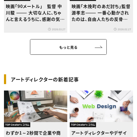
映画「90メートル」 監督 中
映画「木挽町のあだ討ち」監督
川駿 ——— 大切な人に、ちゃ
源孝志——— 一番心動かされ
んと言えるうちに、感謝の気持
たのは、自由人たちの反骨精
ちを伝えなければならない
神。そこは絶対に大事に描こ
2026.03.27
2026.02.27
うと思いました。
もっと見る
アートディレクターの新着記事
TOP Creator's コラム
TOP Creator's コラム
わずか1～2秒間で企業や商
アートディレクターやデザイ