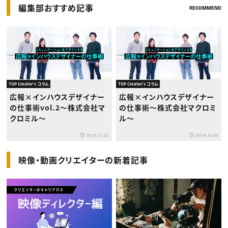
編集部おすすめ記事
RECOMMEND
TOP Creator's コラム
TOP Creator's コラム
広報×インハウスデザイナー
広報×インハウスデザイナー
の仕事術vol.2〜株式会社マ
の仕事術〜株式会社マクロミ
クロミル〜
ル〜
2019.12.23
2019.12.05
映像・動画クリエイターの新着記事