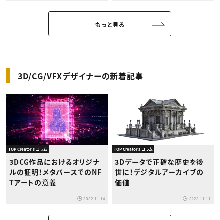
ライン説明会」
もっと見る
3D/CG/VFXデザイナーの新着記事
TOP Creator's コラム
TOP Creator's コラム
3DCG作品におけるオリジナ
3Dデータで正確な歴史を後
ルの証明！メタバースでのNF
世に！デジタルアーカイブの
Tアートの意義
価値
2022.11.14
2022.11.11
もっと見る