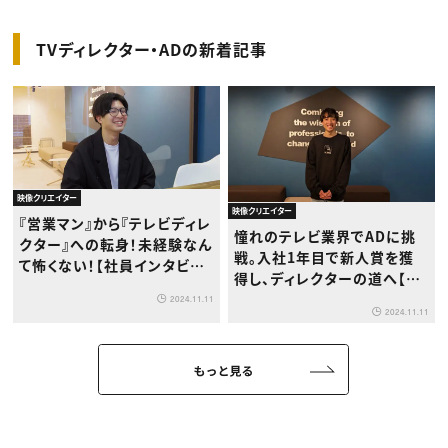
TVディレクター・ADの新着記事
映像クリエイター
映像クリエイター
『営業マン』から『テレビディレ
憧れのテレビ業界でADに挑
クター』への転身！未経験なん
戦。入社1年目で新人賞を獲
て怖くない！【社員インタビュ
得し、ディレクターの道へ【社
ー】
員インタビュー】
2024.11.11
2024.11.11
もっと見る