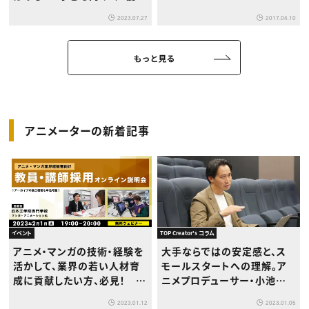
ークショップ現場レポート
2023.07.27
2017.04.10
もっと見る
アニメーターの新着記事
イベント
TOP Creator's コラム
アニメ・マンガの技術・経験を
大手ならではの安定感と、ス
活かして、業界の若い人材育
モールスタートへの理解。ア
成に貢献したい方、必見！ 教
ニメプロデューサー・小池隆
員免許は不要の「日本工学院
太の考える東映アニメーショ
2023.01.12
2023.01.05
専門学校 教員・講師採用オン
ンの魅力