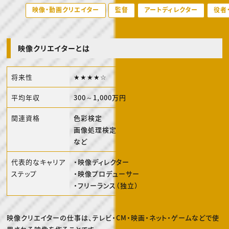
動画配信・映像制作
TOP Creator’s コラム トップ
編集・ライティング
映像・動画クリエイター
監督
アートディレクター
役者
Webクリエイター
セミナー
マーケティング
アプリクリエイター
ディレクション
ゲームクリエイター
業界解説・キャリア事情
映像クリエイター
ニュース・トレンド
お役立ち基礎知識
マーケッター
映像クリエイターとは
クリエイターインタビュー
ニュース・トレンド トップ
C＆R Magazine
Web
映像
将来性
★★★★☆
ゲーム・エンタメ
広告
出版
平均年収
300～1,000万円
CREATIVE VILLAGEからのお知らせ
関連資格
色彩検定
画像処理検定
プロフェッショナル×つながる×メディア
など
代表的なキャリア
・映像ディレクター
ステップ
・映像プロデューサー
・フリーランス（独立）
映像クリエイターの仕事は、テレビ・CM・映画・ネット・ゲームなどで使