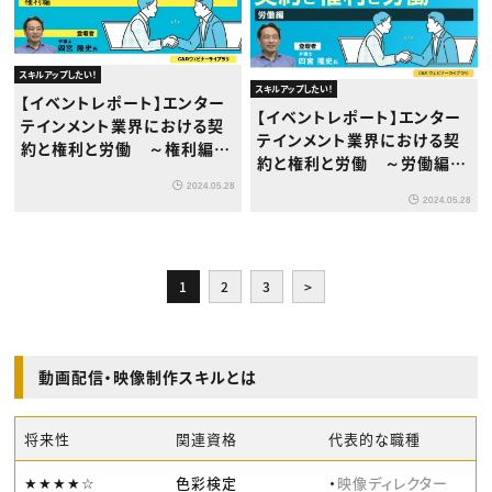
スキルアップしたい！
スキルアップしたい！
【イベントレポート】エンター
【イベントレポート】エンター
テインメント業界における契
テインメント業界における契
約と権利と労働 ～権利編v
約と権利と労働 ～労働編v
ol.2～
ol.2～
2024.05.28
2024.05.28
1
2
3
>
動画配信・映像制作スキルとは
将来性
関連資格
代表的な職種
★★★★☆
色彩検定
・
映像ディレクター