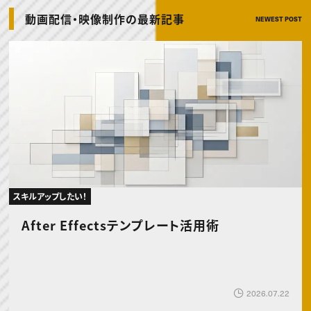
動画配信・映像制作
TOP Creator’s コラム トップ
編集・ライティング
Webクリエイター
セミナー
動画配信・映像制作の最新記事
NEWEST POST
マーケティング
アプリクリエイター
ディレクション
ゲームクリエイター
業界解説・キャリア事情
映像クリエイター
ニュース・トレンド
お役立ち基礎知識
マーケッター
クリエイターインタビュー
ニュース・トレンド トップ
C＆R Magazine
Web
映像
ゲーム・エンタメ
広告
出版
CREATIVE VILLAGEからのお知らせ
プロフェッショナル×つながる×メディア
スキルアップしたい！
After Effectsテンプレート活用術
2026.07.22