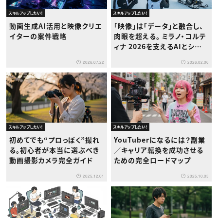
スキルアップしたい！
スキルアップしたい！
動画生成AI活用と映像クリエ
「映像」は「データ」と融合し、
イターの案件戦略
肉眼を超える。 ミラノ・コルテ
ィナ 2026を支えるAIとシネ
マティック・テクノロジーの正
2026.07.22
2026.02.06
体
スキルアップしたい！
スキルアップしたい！
初めてでも“プロっぽく”撮れ
YouTuberになるには？副業
る。初心者が本当に選ぶべき
／キャリア転換を成功させる
動画撮影カメラ完全ガイド
ための完全ロードマップ
2025.12.01
2025.10.03