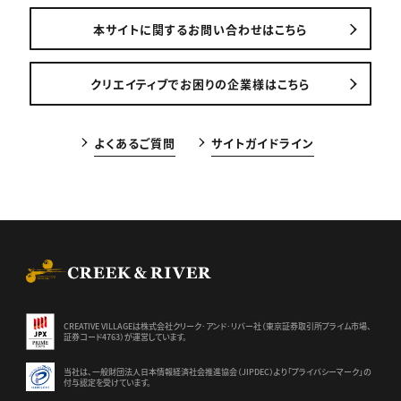
本サイトに関するお問い合わせはこちら
クリエイティブでお困りの企業様はこちら
よくあるご質問
サイトガイドライン
CREEK & RIVER Co., Ltd.
CREATIVE VILLAGEは株式会社クリーク･アンド･リバー社（東京証券
取引所プライム市場、
証券コード4763）が運営しています。
当社は、一般財団法人日本情報経済社会推進協会（JIPDEC）より
「プライバシーマーク」の
付与認定を受けています。