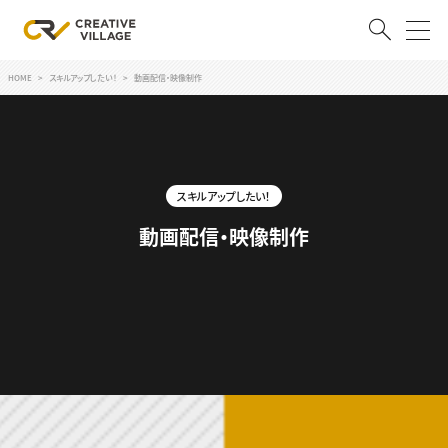
HOME
スキルアップしたい！
動画配信・映像制作
ACCOUNT
ログイン
会員登録
スキルアップしたい！
RECRUIT
動画配信・映像制作
クリエイター求人を探す
CREATIVE JOB求人検索
特集求人
採用説明会
転職支援サービス
CONTENTS
スキルアップしたい！
スキルアップしたい！ トップ
デザイン
TOP Creator’s コラム
プログラミング