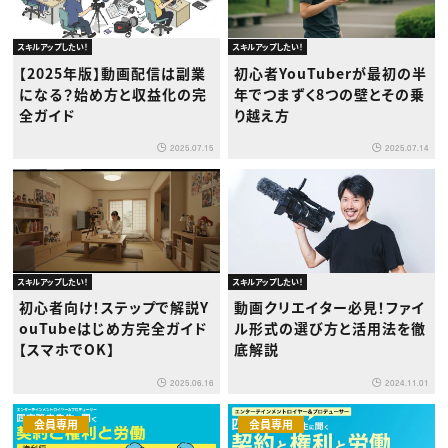
スキルアップしたい！
スキルアップしたい！
【2025年版】動画配信は副業
初心者YouTuberが最初の半
になる？始め方と収益化の完
年でつまずく8つの壁とその乗
全ガイド
り越え方
2025.07.15
2025.07.14
スキルアップしたい！
スキルアップしたい！
初心者向け！ステップで解説Y
動画クリエイター必見！ファイ
ouTubeはじめ方完全ガイド
ル形式の選び方と活用法を徹
【スマホでOK】
底解説
2025.06.16
2024.11.01
会員専用
会員専用