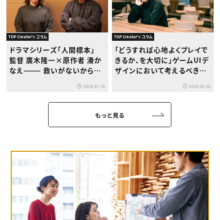
TOP Creator's コラム
TOP Creator's コラム
ドラマシリーズ「人間標本」
「どうすれば心地よくプレイで
監督 廣木隆一×原作者 湊か
きるか、を大切に」ゲームUIデ
なえ——— 救いがないからこ
ザインにおいて考えるべきこ
そ、救いを見出してほしい
ととは？カプコンUIデザイン
2026.01.16
2025.02.28
室長・植田雅生氏インタビュ
ー
もっと見る