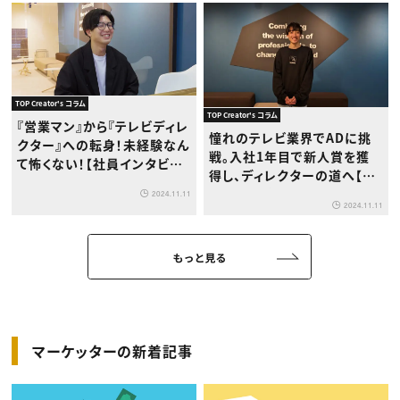
TOP Creator's コラム
TOP Creator's コラム
『営業マン』から『テレビディレ
憧れのテレビ業界でADに挑
クター』への転身！未経験なん
戦。入社1年目で新人賞を獲
て怖くない！【社員インタビュ
得し、ディレクターの道へ【社
ー】
員インタビュー】
2024.11.11
2024.11.11
もっと見る
マーケッターの新着記事