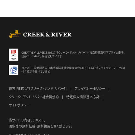
CREEK & RIVER Co., Ltd.
CREATIVE VILLAGEは株式会社クリーク･アンド･リバー社（東京証券
取引所プライム市場、
証券コード4763）が運営しています。
当社は、一般財団法人日本情報経済社会推進協会（JIPDEC）より
「プライバシーマーク」の
付与認定を受けています。
運営：株式会社クリーク･アンド･リバー社
プライバシーポリシー
クリーク･アンド･リバー社会員規約
特定個人情報基本方針
サイトポリシー
当サイトの内容、テキスト、
画像等の無断転載・無断使用を固く禁じます。