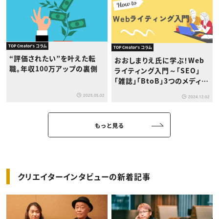
TOP Creator's コラム
TOP Creator's コラム
“評価されたい”を叶えた転
おおしまりえ氏に学ぶ！Web
職。年収100万アップの裏側
ライティング入門～「SEO」
「雑誌」「BtoB」3つのメディア
で質の高い記事を書くには？
2025.05.02
2024.12.02
もっと見る
クリエイターインタビューの新着記事