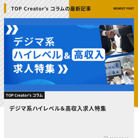
動画配信・映像制作
TOP Creator’s コラム トップ
編集・ライティング
Webクリエイター
セミナー
TOP Creator’s コラムの最新記事
NEWEST POST
マーケティング
アプリクリエイター
ディレクション
ゲームクリエイター
業界解説・キャリア事情
映像クリエイター
ニュース・トレンド
お役立ち基礎知識
マーケッター
クリエイターインタビュー
ニュース・トレンド トップ
C＆R Magazine
Web
映像
ゲーム・エンタメ
広告
出版
CREATIVE VILLAGEからのお知らせ
プロフェッショナル×つながる×メディア
TOP Creator's コラム
デジマ系ハイレベル＆高収入求人特集