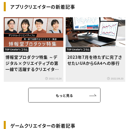
アプリクリエイターの新着記事
TOP Creator's コラム
TOP Creator's コラム
博報堂プロダクツ特集 ～デ
2023年7月を待たずに完了さ
ジタル×クリエイティブの第
せたいUAからGA4への移行
一線で活躍するクリエイター
を徹底取材！～
2022.10.24
2022.09.20
もっと見る
ゲームクリエイターの新着記事