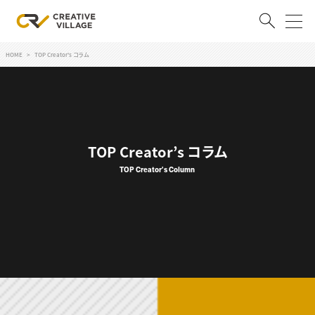
HOME
TOP Creator's コラム
ACCOUNT
ログイン
会員登録
RECRUIT
TOP Creator’s コラム
クリエイター求人を探す
TOP Creator's Column
CREATIVE JOB求人検索
特集求人
採用説明会
転職支援サービス
CONTENTS
スキルアップしたい！
スキルアップしたい！ トップ
デザイン
TOP Creator’s コラム
プログラミング