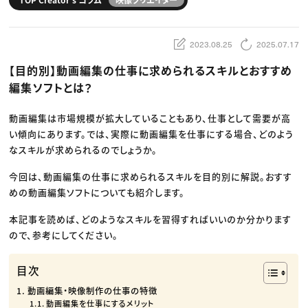
動画配信・映像制作
TOP Creator’s コラム トップ
編集・ライティング
Webクリエイター
セミナー
マーケティング
アプリクリエイター
ディレクション
ゲームクリエイター
2023.08.25
2025.07.17
業界解説・キャリア事情
映像クリエイター
ニュース・トレンド
お役立ち基礎知識
マーケッター
【目的別】動画編集の仕事に求められるスキルとおすすめ
クリエイターインタビュー
ニュース・トレンド トップ
C＆R Magazine
Web
編集ソフトとは？
映像
ゲーム・エンタメ
広告
動画編集は市場規模が拡大していることもあり、仕事として需要が高
出版
い傾向にあります。では、実際に動画編集を仕事にする場合、どのよう
CREATIVE VILLAGEからのお知らせ
なスキルが求められるのでしょうか。
今回は、動画編集の仕事に求められるスキルを目的別に解説。おすす
プロフェッショナル×つながる×メディア
めの動画編集ソフトについても紹介します。
本記事を読めば、どのようなスキルを習得すればいいのか分かります
ので、参考にしてください。
目次
動画編集・映像制作の仕事の特徴
動画編集を仕事にするメリット