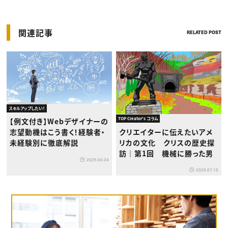
関連記事
RELATED POST
スキルアップしたい！
TOP Creator's コラム
【例文付き】Webデザイナーの
クリエイターに伝えたいアメ
志望動機はこう書く！経験者・
リカの文化 クリスの歴史探
未経験別に徹底解説
訪｜第1回 機械に勝った男
2025.04.24
2025.07.15