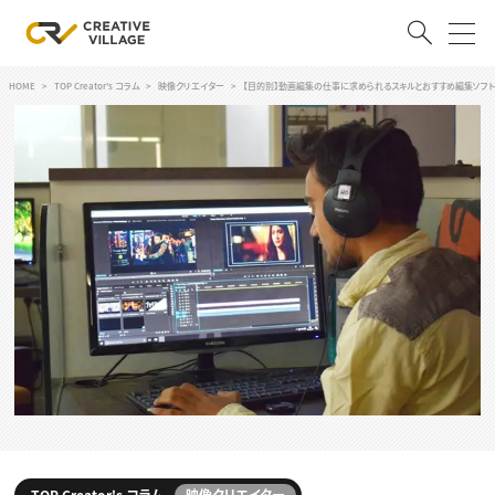
HOME
TOP Creator's コラム
映像クリエイター
【目的別】動画編集の仕事に求められるスキルとおすすめ編集ソフト
ACCOUNT
ログイン
会員登録
RECRUIT
クリエイター求人を探す
CREATIVE JOB求人検索
特集求人
採用説明会
転職支援サービス
CONTENTS
スキルアップしたい！
スキルアップしたい！ トップ
デザイン
TOP Creator’s コラム
プログラミング
TOP Creator's コラム
映像クリエイター