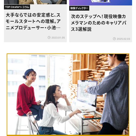
TOP Creator's コラム
映像ディレクター
大手ならではの安定感と、ス
次のステップへ！現役映像カ
モールスタートへの理解。ア
メラマンのためのキャリアパ
ニメプロデューサー・小池隆
ス3選解説
太の考える東映アニメーショ
2023.01.05
ンの魅力
2025.02.03