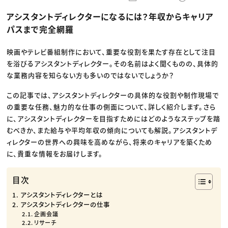
動画配信・映像制作
TOP Creator’s コラム トップ
編集・ライティング
Webクリエイター
セミナー
アシスタントディレクターになるには？年収からキャリア
マーケティング
アプリクリエイター
ディレクション
ゲームクリエイター
パスまで完全網羅
業界解説・キャリア事情
映像クリエイター
ニュース・トレンド
お役立ち基礎知識
マーケッター
クリエイターインタビュー
映画やテレビ番組制作において、重要な役割を果たす存在として注目
ニュース・トレンド トップ
C＆R Magazine
Web
を浴びるアシスタントディレクター。その名前はよく聞くものの、具体的
映像
な業務内容を知らない方も多いのではないでしょうか？
ゲーム・エンタメ
広告
この記事では、アシスタントディレクターの具体的な役割や制作現場で
出版
CREATIVE VILLAGEからのお知らせ
の重要な任務、魅力的な仕事の側面について、詳しく紹介します。さら
に、アシスタントディレクターを目指すためにはどのようなステップを踏
むべきか、また給与や平均年収の傾向についても解説。アシスタントデ
プロフェッショナル×つながる×メディア
ィレクターの世界への興味を高めながら、将来のキャリアを築くため
に、貴重な情報をお届けします。
目次
アシスタントディレクターとは
アシスタントディレクターの仕事
企画会議
リサーチ