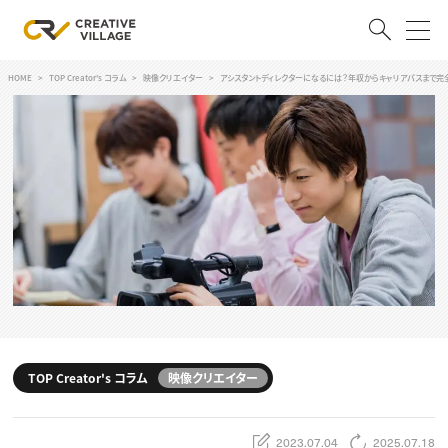
HOME
TOP Creator's コラム
映像クリエイター
アシスタントディレクターになるには？年収からキャリアパスまで完
ACCOUNT
ログイン
会員登録
RECRUIT
クリエイター求人を探す
CREATIVE JOB求人検索
特集求人
採用説明会
転職支援サービス
CONTENTS
スキルアップしたい！
TOP Creator's コラム
映像クリエイター
スキルアップしたい！ トップ
デザイン
TOP Creator’s コラム
プログラミング
2023.07.04
2025.07.18