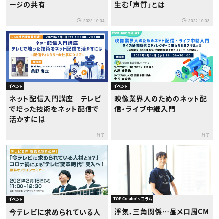
ージの共有
生む「声質」とは
2022.10.04
2022.10.03
イベント
イベント
ネット配信入門講座 テレビ
映像業界人のためのネット配
で培った技術をネット配信で
信・ライブ中継入門
活かすには
終了
終了
TOP Creator's コラム
イベント
浮気、三角関係…昼メロ風CM
今テレビに求められている人