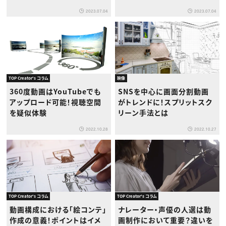
2023.07.04
2023.07.04
TOP Creator's コラム
映像
360度動画はYouTubeでも
SNSを中心に画面分割動画
アップロード可能！視聴空間
がトレンドに！スプリットスク
を疑似体験
リーン手法とは
2022.10.28
2022.10.27
TOP Creator's コラム
TOP Creator's コラム
動画構成における「絵コンテ」
ナレーター・声優の人選は動
作成の意義！ポイントはイメ
画制作において重要？違いを