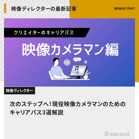
動画配信・映像制作
TOP Creator’s コラム トップ
編集・ライティング
Webクリエイター
セミナー
映像ディレクターの最新記事
NEWEST POST
マーケティング
アプリクリエイター
ディレクション
ゲームクリエイター
業界解説・キャリア事情
映像クリエイター
ニュース・トレンド
お役立ち基礎知識
マーケッター
クリエイターインタビュー
ニュース・トレンド トップ
C＆R Magazine
Web
映像
ゲーム・エンタメ
広告
出版
CREATIVE VILLAGEからのお知らせ
プロフェッショナル×つながる×メディア
映像ディレクター
次のステップへ！現役映像カメラマンのための
キャリアパス3選解説
2025.02.03