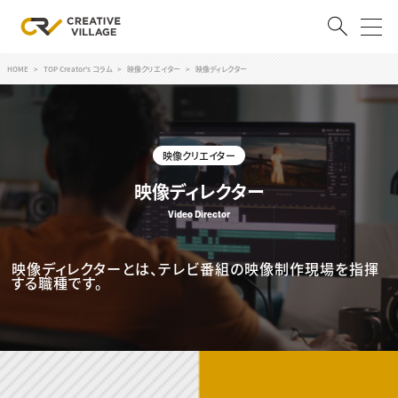
HOME
TOP Creator's コラム
映像クリエイター
映像ディレクター
ACCOUNT
ログイン
会員登録
映像クリエイター
RECRUIT
映像ディレクター
クリエイター求人を探す
Video Director
CREATIVE JOB求人検索
特集求人
映像ディレクターとは、テレビ番組の映像制作現場を指揮
採用説明会
する職種です。
転職支援サービス
CONTENTS
スキルアップしたい！
スキルアップしたい！ トップ
デザイン
TOP Creator’s コラム
プログラミング