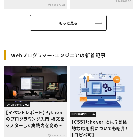
2025.06.06
2025.06.09
もっと見る
Webプログラマー・エンジニアの新着記事
TOP Creator's コラム
【イベントレポート】Python
TOP Creator's コラム
のプログラミング入門|構文を
【CSS】「:hover」とは？具体
マスターして実践力を高めよ
的な応用例についても紹介！
う。
【コピペ可】
2023.08.24