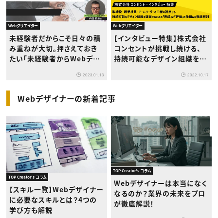
Webクリエイター
Webクリエイター
未経験者だからこそ日々の積
【インタビュー特集】株式会社
み重ねが大切。押さえておき
コンセントが挑戦し続ける、
たい「未経験者からWebデザ
持続可能なデザイン組織を運
イナーになるための必要条
営するための「育成」と「評価」
2023.01.13
2022.10.17
件」
の仕組みとは
Webデザイナーの新着記事
TOP Creator's コラム
TOP Creator's コラム
Webデザイナーは本当になく
【スキル一覧】Webデザイナー
なるのか？業界の未来をプロ
に必要なスキルとは？4つの
が徹底解説！
学び方も解説