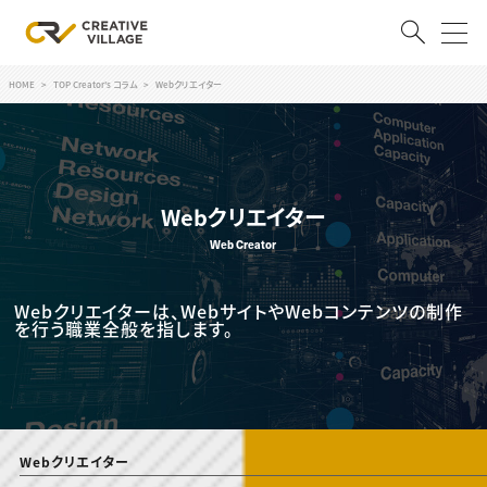
HOME
TOP Creator's コラム
Webクリエイター
ACCOUNT
ログイン
会員登録
Webクリエイター
RECRUIT
Web Creator
クリエイター求人を探す
CREATIVE JOB求人検索
Webクリエイターは、WebサイトやWebコンテンツの制作
特集求人
を行う職業全般を指します。
採用説明会
転職支援サービス
CONTENTS
スキルアップしたい！
スキルアップしたい！ トップ
デザイン
TOP Creator’s コラム
Webクリエイター
プログラミング