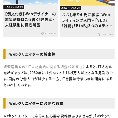
スキルアップしたい！
スキルアップしたい！
【例文付き】Webデザイナーの
おおしまりえ氏に学ぶ！Web
志望動機はこう書く！経験者・
ライティング入門～「SEO」
未経験別に徹底解説
「雑誌」「BtoB」3つのメディア
で質の高い記事を書くには？
2025.04.24
2024.12.02
Webクリエイターの将来性
経済産業省の『IT人材需給に関する調査（2019）』
によると、IT人材の
需給ギャップは、2030年には少なくとも16.4万人以上となる見込みで
す。国内の労働人口が減少する一方、IT需要は今後も増加傾向にある
といわれています。
Webクリエイターに必要な資格
Webクリエイターになるのに必要な資格はありませんが、「Webクリ