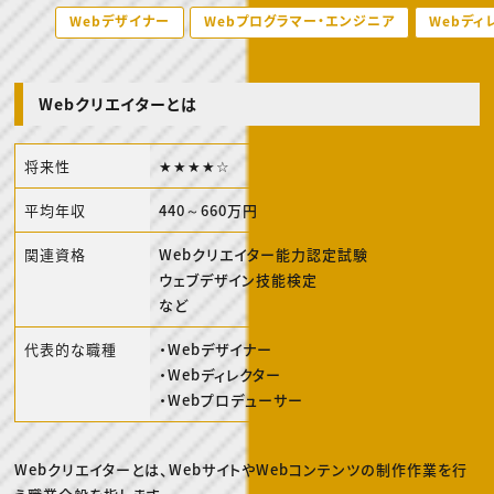
動画配信・映像制作
TOP Creator’s コラム トップ
編集・ライティング
Webデザイナー
Webプログラマー・エンジニア
Webディ
Webクリエイター
セミナー
マーケティング
アプリクリエイター
ディレクション
ゲームクリエイター
業界解説・キャリア事情
映像クリエイター
ニュース・トレンド
お役立ち基礎知識
マーケッター
Webクリエイターとは
クリエイターインタビュー
ニュース・トレンド トップ
C＆R Magazine
Web
映像
将来性
★★★★☆
ゲーム・エンタメ
広告
出版
平均年収
440～660万円
CREATIVE VILLAGEからのお知らせ
関連資格
Webクリエイター能力認定試験
ウェブデザイン技能検定
プロフェッショナル×つながる×メディア
など
代表的な職種
・Webデザイナー
・Webディレクター
・Webプロデューサー
Webクリエイターとは、WebサイトやWebコンテンツの制作作業を行