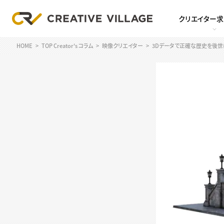
クリエイター
HOME
TOP Creator's コラム
映像クリエイター
3Dデータで正確な歴史を後世