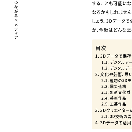
することも可能にな
なるかもしれません
しょう。3Dデータ
か、今後はどんな需
目次
3Dデータで保
デジタルア
デジタルデ
文化や芸術、思
遺跡の3D
震災遺構
無形文化財
芸術作品
工芸作品
3Dクリエイタ
3D技術の
3Dデータの活