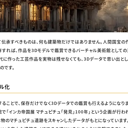
て伝承すべきものは、何も建築物だけではありません。人間国宝の
存すれば、作品を3Dモデルで鑑賞できるバーチャル美術館として
代に作った工芸作品を実物は残せなくても、3Dデータで思い出と
のです。
デル化
することで、保存だけでなく3Dデータでの鑑賞も行えるようになります
で「インカ帝国展 マチュピチュ「発見」100年」という企画が行わ
本物のマチュピチュ遺跡をスキャンしたデータがもとになっています