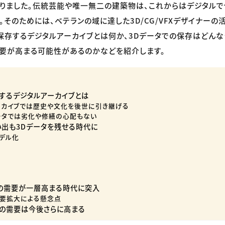
りました。伝統芸能や唯一無二の建築物は、これからはデジタル
。そのためには、ベテランの域に達した3D/CG/VFXデザイナー
で保存するデジタルアーカイブとは何か、3Dデータでの保存はどん
要が高まる可能性があるのかなどを紹介します。
存するデジタルアーカイブとは
ーカイブでは歴史や文化を後世に引き継げる
ータでは劣化や修繕の心配もない
い出も3Dデータを残せる時代に
モデル化
ーの需要が一層高まる時代に突入
需要拡大による懸念点
用の需要は今後さらに高まる