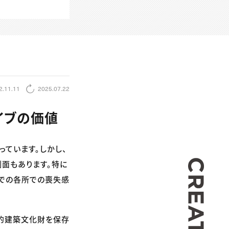
2.11.11
2025.07.22
イブの価値
ています。しかし、
CREA
面もあります。特に
での各所での喪失感
史的建築文化財を保存