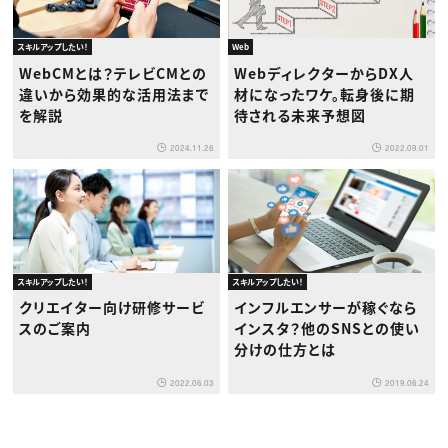
スキルアップしたい！
Web
WebCMとは？テレビCMとの
WebディレクターからDX人
違いから効果的な活用法まで
材になったワケ。転身後に期
を解説
待される未来予想図
2024.11.26
2022.09.01
スキルアップしたい！
スキルアップしたい！
クリエイター向け研修サービ
インフルエンサーが稼ぐなら
スのご案内
インスタ？他のSNSとの使い
分けの仕方とは
2022.06.03
2019.06.24