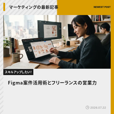
動画配信・映像制作
TOP Creator’s コラム トップ
編集・ライティング
Webクリエイター
セミナー
マーケティングの最新記事
NEWEST POST
マーケティング
アプリクリエイター
ディレクション
ゲームクリエイター
業界解説・キャリア事情
映像クリエイター
ニュース・トレンド
お役立ち基礎知識
マーケッター
クリエイターインタビュー
ニュース・トレンド トップ
C＆R Magazine
Web
映像
ゲーム・エンタメ
広告
出版
CREATIVE VILLAGEからのお知らせ
プロフェッショナル×つながる×メディア
スキルアップしたい！
Figma案件活用術とフリーランスの営業力
2026.07.22