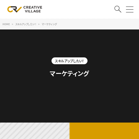
HOME
スキルアップしたい！
マーケティング
ACCOUNT
ログイン
会員登録
スキルアップしたい！
RECRUIT
マーケティング
クリエイター求人を探す
CREATIVE JOB求人検索
特集求人
採用説明会
転職支援サービス
CONTENTS
スキルアップしたい！
スキルアップしたい！ トップ
デザイン
TOP Creator’s コラム
プログラミング