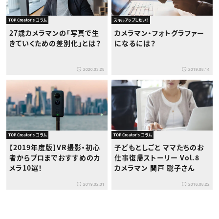
TOP Creator's コラム
スキルアップしたい！
27歳カメラマンの「写真で生
カメラマン・フォトグラファー
きていくための差別化」とは？
になるには？
2020.03.25
2019.08.14
TOP Creator's コラム
TOP Creator's コラム
【2019年度版】VR撮影・初心
子どもとしごと ママたちのお
者からプロまでおすすめのカ
仕事復帰ストーリー Vol.8
メラ10選！
カメラマン 関戸 聡子さん
2019.02.01
2016.08.22