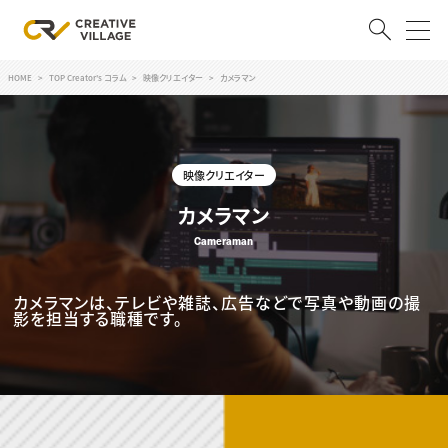
HOME
TOP Creator's コラム
映像クリエイター
カメラマン
ACCOUNT
ログイン
会員登録
映像クリエイター
RECRUIT
カメラマン
クリエイター求人を探す
Cameraman
CREATIVE JOB求人検索
特集求人
カメラマンは、テレビや雑誌、広告などで写真や動画の撮
採用説明会
影を担当する職種です。
転職支援サービス
CONTENTS
スキルアップしたい！
スキルアップしたい！ トップ
デザイン
TOP Creator’s コラム
プログラミング