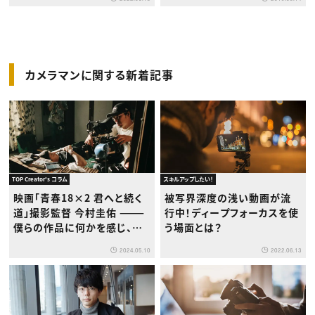
カメラマンに関する新着記事
TOP Creator's コラム
スキルアップしたい！
映画「青春18×2 君へと続く
被写界深度の浅い動画が流
道」撮影監督 今村圭佑 ———
行中！ディープフォーカスを使
僕らの作品に何かを感じ、映
う場面とは？
画に興味を持つ人が出てくる
2024.05.10
2022.06.13
かもしれない。だからこだわる
ことを諦めない。