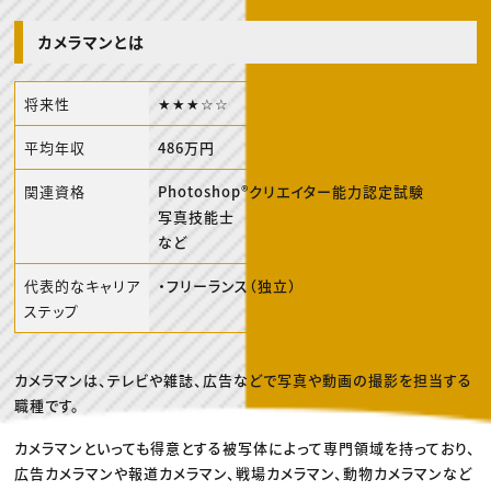
動画配信・映像制作
TOP Creator’s コラム トップ
編集・ライティング
Webクリエイター
セミナー
マーケティング
アプリクリエイター
カメラマンとは
ディレクション
ゲームクリエイター
業界解説・キャリア事情
映像クリエイター
ニュース・トレンド
お役立ち基礎知識
マーケッター
将来性
★★★☆☆
クリエイターインタビュー
ニュース・トレンド トップ
C＆R Magazine
Web
平均年収
486万円
映像
ゲーム・エンタメ
広告
関連資格
Photoshop®クリエイター能力認定試験
出版
写真技能士
CREATIVE VILLAGEからのお知らせ
など
プロフェッショナル×つながる×メディア
代表的なキャリア
・フリーランス（独立）
ステップ
カメラマンは、テレビや雑誌、広告などで写真や動画の撮影を担当する
職種です。
カメラマンといっても得意とする被写体によって専門領域を持っており、
広告カメラマンや報道カメラマン、戦場カメラマン、動物カメラマンなど