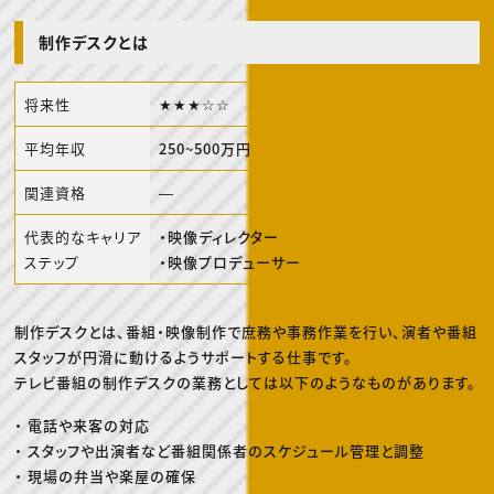
動画配信・映像制作
TOP Creator’s コラム トップ
編集・ライティング
Webクリエイター
セミナー
マーケティング
アプリクリエイター
制作デスクとは
ディレクション
ゲームクリエイター
業界解説・キャリア事情
映像クリエイター
ニュース・トレンド
お役立ち基礎知識
マーケッター
将来性
★★★☆☆
クリエイターインタビュー
ニュース・トレンド トップ
C＆R Magazine
Web
平均年収
250~500万円
映像
ゲーム・エンタメ
広告
関連資格
―
出版
CREATIVE VILLAGEからのお知らせ
代表的なキャリア
・映像ディレクター
ステップ
・映像プロデューサー
プロフェッショナル×つながる×メディア
制作デスクとは、番組・映像制作で庶務や事務作業を行い、演者や番組
スタッフが円滑に動けるようサポートする仕事です。
テレビ番組の制作デスクの業務としては以下のようなものがあります。
・ 電話や来客の対応
・ スタッフや出演者など番組関係者のスケジュール管理と調整
・ 現場の弁当や楽屋の確保