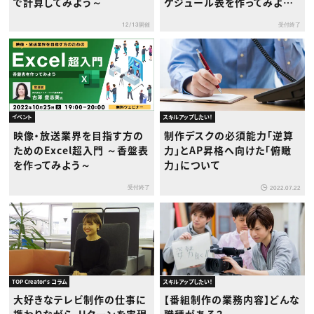
で計算してみよう～
ケジュール表を作ってみよう
～
12/13開催
受付終了
イベント
スキルアップしたい！
映像・放送業界を目指す方の
制作デスクの必須能力「逆算
ためのExcel超入門 ～香盤表
力」とAP昇格へ向けた「俯瞰
を作ってみよう～
力」について
受付終了
2022.07.22
TOP Creator's コラム
スキルアップしたい！
大好きなテレビ制作の仕事に
【番組制作の業務内容】どんな