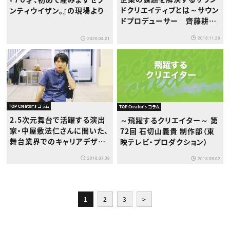
ドクリエイティブとは～サウン
ンティウイザン。』の現場より
ドプロデューサー 齊藤耕太
郎さん
2018.11.26
2020.04.21
TOP Creator's コラム
TOP Creator's コラム
2.5次元舞台で活躍する演出
～飛躍するクリエイター～ 第
家・中屋敷法仁さんに聞いた、
72回 石切山義貴 制作部（東
舞台業界でのキャリアデザイ
映テレビ・プロダクション）
ン
2018.07.09
2018.05.02
1
2
3
>