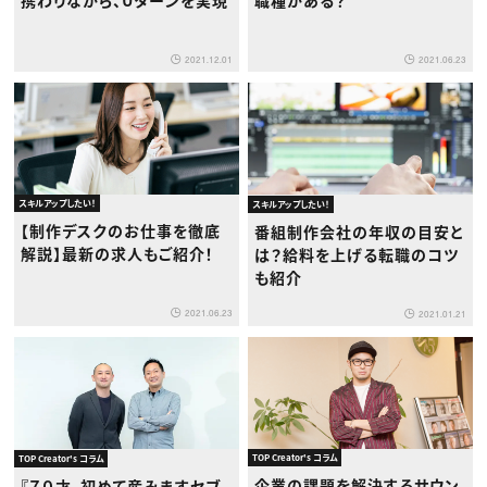
携わりながら、Uターンを実現
職種がある？
2021.12.01
2021.06.23
スキルアップしたい！
スキルアップしたい！
【制作デスクのお仕事を徹底
番組制作会社の年収の目安と
解説】最新の求人もご紹介！
は？給料を上げる転職のコツ
も紹介
2021.06.23
2021.01.21
TOP Creator's コラム
TOP Creator's コラム
企業の課題を解決するサウン
『７０才、初めて産みますセブ