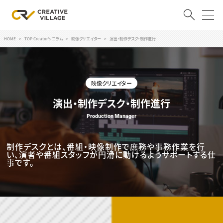
HOME
TOP Creator's コラム
映像クリエイター
演出・制作デスク・制作進行
ACCOUNT
ログイン
会員登録
映像クリエイター
RECRUIT
演出・制作デスク・制作進行
Production Manager
クリエイター求人を探す
CREATIVE JOB求人検索
特集求人
制作デスクとは、番組・映像制作で庶務や事務作業を行
採用説明会
い、演者や番組スタッフが円滑に動けるようサポートする仕
転職支援サービス
事です。
CONTENTS
スキルアップしたい！
スキルアップしたい！ トップ
デザイン
TOP Creator’s コラム
プログラミング