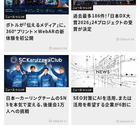
ニュース・トレンド
過去最多186件！「日本DX大
ニュース・トレンド
賞2026」24プロジェクトの受
ボトルが「伝えるメディア」に。
賞が決定
360°プリント×WebARの新
体験を初公開
2026.07.24
2026.07.24
ニュース・トレンド
ニュース・トレンド
日本一カーリングチームのSN
SEO対策にAIを活用、または
Sを本気で変える、後援会1万
活用を希望する企業が6割に
人への挑戦
2026.07.21
2026.07.21