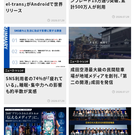
ンプレート15万通り突破、累
el-trans」がAndroidで世界
計500万人が利用
リリース
2026.07.29
2026.07.29
ニュース・トレンド
成田空港最大級の民間駐車
ニュース・トレンド
場が地域メディアを創刊、「第
SNS利用者の74%が「疲れて
二の開港」成田を発信
いる」。睡眠・集中力への影響
も約半数が実感
2026.07.27
2026.07.29