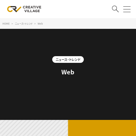
HOME
ニュース・トレンド
Web
ACCOUNT
ログイン
会員登録
ニュース・トレンド
RECRUIT
Web
クリエイター求人を探す
CREATIVE JOB求人検索
特集求人
採用説明会
転職支援サービス
CONTENTS
スキルアップしたい！
スキルアップしたい！ トップ
デザイン
TOP Creator’s コラム
プログラミング