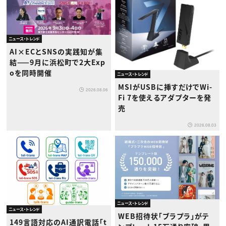
ニュース・トレンド
AI×ECとSNSの実践知が集
結——9月に浜松町で2大Exp
oを同時開催
ニュース・トレンド
MSIがUSBに挿すだけでWi-
2026.08.06
Fi 7を使えるアダプターを発
売
2026.08.03
ニュース・トレンド
ニュース・トレンド
WEB招待状「ブラプラ」がテ
149言語対応のAI通訳電話「t