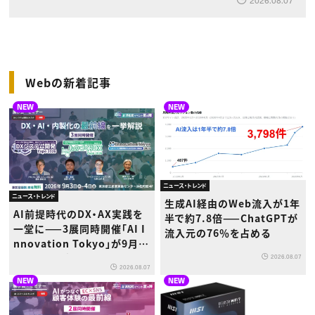
Webの新着記事
NEW
NEW
ニュース・トレンド
ニュース・トレンド
生成AI経由のWeb流入が1年
AI前提時代のDX・AX実践を
半で約7.8倍——ChatGPTが
一堂に——3展同時開催「AI I
流入元の76％を占める
nnovation Tokyo」が9月浜
松町で初登場
2026.08.07
2026.08.07
NEW
NEW