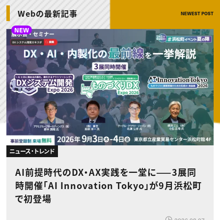
動画配信・映像制作
TOP Creator’s コラム トップ
編集・ライティング
Webクリエイター
セミナー
Webの最新記事
NEWEST POST
マーケティング
アプリクリエイター
ディレクション
ゲームクリエイター
NEW
業界解説・キャリア事情
映像クリエイター
ニュース・トレンド
お役立ち基礎知識
マーケッター
クリエイターインタビュー
ニュース・トレンド トップ
C＆R Magazine
Web
映像
ゲーム・エンタメ
広告
出版
CREATIVE VILLAGEからのお知らせ
プロフェッショナル×つながる×メディア
ニュース・トレンド
AI前提時代のDX・AX実践を一堂に——3展同
時開催「AI Innovation Tokyo」が9月浜松町
で初登場
2026.08.07