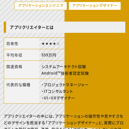
動画配信・映像制作
TOP Creator’s コラム トップ
編集・ライティング
アプリケーションエンジニア
アプリケーションデザイナー
Webクリエイター
セミナー
マーケティング
アプリクリエイター
ディレクション
ゲームクリエイター
業界解説・キャリア事情
映像クリエイター
ニュース・トレンド
お役立ち基礎知識
マーケッター
アプリクリエイターとは
クリエイターインタビュー
ニュース・トレンド トップ
C＆R Magazine
Web
映像
将来性
★★★★☆
ゲーム・エンタメ
広告
出版
平均年収
559万円
CREATIVE VILLAGEからのお知らせ
関連資格
システムアーキテクト試験
Android™技術者認定試験
プロフェッショナル×つながる×メディア
代表的な職種
・プロジェクトマネージャー
・ITコンサルタント
・UI・UXデザイナー
アプリクリエイターの中には、アプリケーションの操作性や見やすさな
どのデザインを担当する「アプリケーションデザイナー」と、実際にプロ