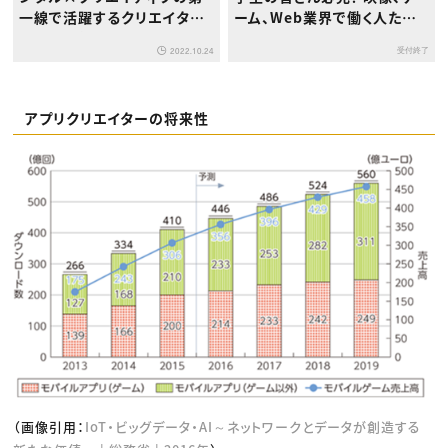
一線で活躍するクリエイター
ーム、Web業界で働く人たち
を徹底取材！～
のリアルと求められる能力と
受付終了
2022.10.24
は
アプリクリエイターの将来性
（画像引用：
IoT・ビッグデータ・AI～ネットワークとデータが創造する