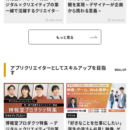
ジタル×クリエイティブの第
観を実現～デザイナーが企画
一線で活躍するクリエイター
から携わる意義～
を徹底取材！～
2022.10.24
2019.08.30
もっと見る
アプリクリエイターとしてスキルアップを目指
SKILL UP
す
スキルアップしたい！
イベント
博報堂プロダクツ特集 ～デ
「好きなことを仕事にしたい」
ジタル×クリエイティブの第
学生の皆さん必見！ 映像、ゲ