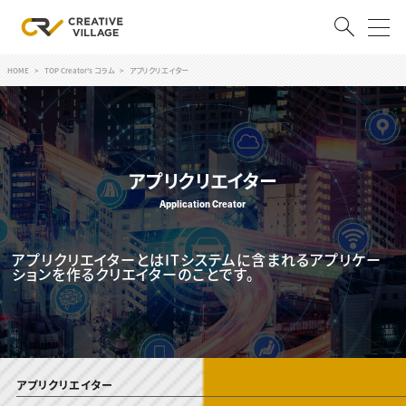
HOME
TOP Creator's コラム
アプリクリエイター
ACCOUNT
ログイン
会員登録
アプリクリエイター
RECRUIT
Application Creator
クリエイター求人を探す
CREATIVE JOB求人検索
アプリクリエイターとはITシステムに含まれるアプリケー
特集求人
ションを作るクリエイターのことです。
採用説明会
転職支援サービス
CONTENTS
スキルアップしたい！
スキルアップしたい！ トップ
デザイン
TOP Creator’s コラム
アプリクリエイター
プログラミング