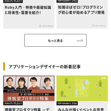
TOP Creator's コラム
スキルアップしたい！
知識ほぼゼロ！プログラミン
Ruby入門 - 特徴や基礎知識
グ初心者が始めるアプリ開発
と将来性・需要を紹介！
2017.02.21
2019.08.20
もっと見る
アプリケーションデザイナーの新着記事
スキルアップしたい！
TOP Creator's コラム
博報堂プロダクツ特集 ～デ
みんなが描くイベントの世界