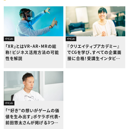
イベント
イベント
「XR」とはVR・AR・MRの総
『クリエイティブアカデミー』
称！ビジネス活用方法の可能
でCGを学び、すべての企業面
性を解説
接に合格！受講生インタビュ
ー
イベント
「“好き”の想いがゲームの価
値を生み出す」ポケラボ代表・
前田悠太さんが掲げる3つの
開発戦略