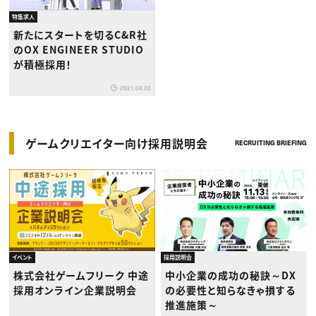
特集求人
新たにスタートを切るC&R社
のOX ENGINEER STUDIO
が積極採用！
2021.04.20
ゲームクリエイター向け採用説明会
RECRUITING BRIEFING
イベント
採用説明会
株式会社ゲームフリーク 中途
中小企業の成功の秘訣～DX
採用オンライン企業説明会
の必要性と知らなきゃ損する
推進施策～