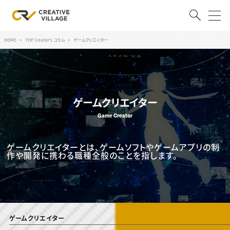
HOME
TOP Creator's コラム
ゲームクリエイター
ACCOUNT
ログイン
会員登録
ゲームクリエイター
RECRUIT
Game Creator
クリエイター求人を探す
CREATIVE JOB求人検索
ゲームクリエイターとは、ゲームソフトやゲームアプリの制
特集求人
作や開発に携わる職種全般のことを指します。
採用説明会
転職支援サービス
CONTENTS
スキルアップしたい！
スキルアップしたい！ トップ
デザイン
TOP Creator’s コラム
ゲームクリエイター
プログラミング