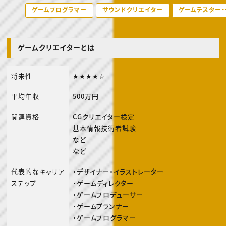
動画配信・映像制作
TOP Creator’s コラム トップ
編集・ライティング
ゲームプログラマー
サウンドクリエイター
ゲームテスター
Webクリエイター
セミナー
マーケティング
アプリクリエイター
ディレクション
ゲームクリエイター
業界解説・キャリア事情
映像クリエイター
ニュース・トレンド
お役立ち基礎知識
マーケッター
ゲームクリエイターとは
クリエイターインタビュー
ニュース・トレンド トップ
C＆R Magazine
Web
映像
将来性
★★★★☆
ゲーム・エンタメ
広告
出版
平均年収
500万円
CREATIVE VILLAGEからのお知らせ
関連資格
CGクリエイター検定
基本情報技術者試験
プロフェッショナル×つながる×メディア
など
など
代表的なキャリア
・デザイナー・イラストレーター
ステップ
・ゲームディレクター
・ゲームプロデューサー
・ゲームプランナー
・ゲームプログラマー