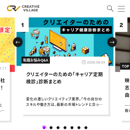
1
2
ACCOUNT
ログイン
会員登録
RECRUIT
転職お悩みQ&A
2026.06.03
TOP
7.17
クリエイター求人を探す
クリエイターのための「キャリア定期
ー社
映
CREATIVE JOB求人検索
検診」診断まとめ
特集求人
！
志
採用説明会
転職支援サービス
由
CONTENTS
変化の激しいクリエイティブ業界。「今の自分の
大
スキルや働き方は、最新の市場トレンドと合って
た
―
スキルアップしたい！
いるのかな？」と、ふと立ち止まる瞬間はありま
して
救
せんか？すぐに動く予定がなくても、定期的に自
込
家
スキルアップしたい！ トップ
分の現在地を客観的なロジ
デザイン
会員
っ
TOP Creator’s コラム
プログラミング
う