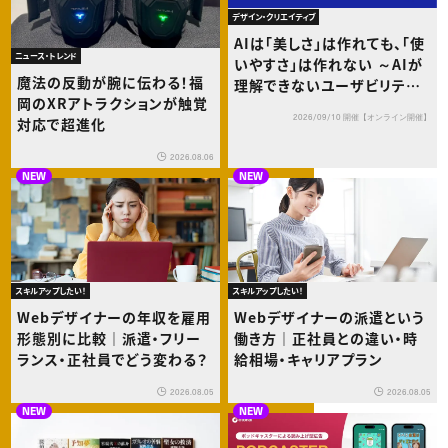
デザイン・クリエイティブ
AIは「美しさ」は作れても、「使
ニュース・トレンド
いやすさ」は作れない ～AIが
魔法の反動が腕に伝わる！福
理解できないユーザビリティ
岡のXRアトラクションが触覚
の本質とは～
2026/09/10 開催【オンライン開催】
対応で超進化
2026.08.06
NEW
NEW
スキルアップしたい！
スキルアップしたい！
Webデザイナーの年収を雇用
Webデザイナーの派遣という
形態別に比較｜派遣・フリー
働き方｜正社員との違い・時
ランス・正社員でどう変わる？
給相場・キャリアプラン
2026.08.05
2026.08.05
NEW
NEW