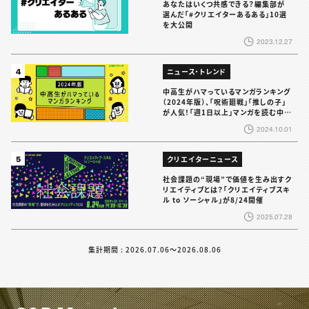
あなたはいくつ共感できる？編集部が
選んだ「#クリエイターあるある」10選
を大公開
2023.12.27
4
ニュース・トレンド
中高生がハマっているマンガランキング
（2024年版）、「呪術廻戦」「推しの子」
が人気！「週1日以上」マンガを読む中高
生は5割超
2024.10.01
5
クリエイターニュース
社会課題の“現場”で価値を生み出すク
リエイティブとは？「クリエイティブスキ
ル to ソーシャル」が8/24開催
2025.07.28
集計期間 : 2026.07.06〜2026.08.06