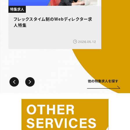
特集求人
フレックスタイム制のWebディレクター求
人特集
特
2026.05.12
特
P
N
revious
ext