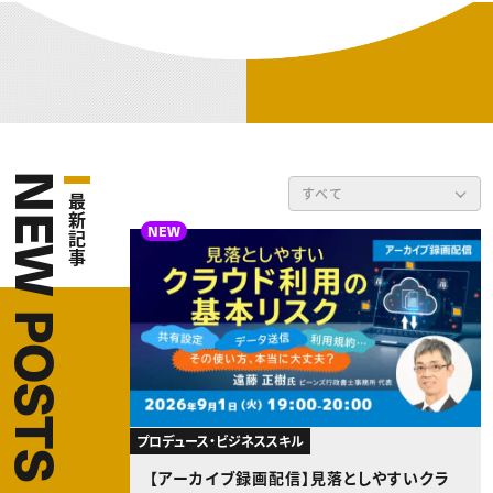
動画配信・映像制作
TOP Creator’s コラム トップ
編集・ライティング
Webクリエイター
セミナー
マーケティング
アプリクリエイター
ディレクション
ゲームクリエイター
業界解説・キャリア事情
映像クリエイター
ニュース・トレンド
お役立ち基礎知識
マーケッター
クリエイターインタビュー
ニュース・トレンド トップ
C＆R Magazine
Web
映像
ゲーム・エンタメ
NEW POSTS
広告
すべて
最新記事
出版
CREATIVE VILLAGEからのお知らせ
NEW
プロフェッショナル×つながる×メディア
プロデュース・ビジネススキル
【アーカイブ録画配信】見落としやすいクラ