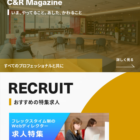
C&R Magazine
いま、やってること。あした、かわること
詳
すべてのプロフェッショナルと共に
RECRUIT
おすすめの特集求人