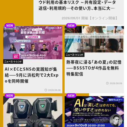
ウド利用の基本リスク ～共有設定・データ
送信・利用規約…その使い方、本当に大丈
夫？～
2026/09/01 開催【オンライン開催】
NEW
NEW
ニュース・トレンド
熱帯夜に浸る「あの夏」の記憶
ニュース・トレンド
——BSSSTOが4作品を無料
AI×ECとSNSの実践知が集
特集配信
結——9月に浜松町で2大Exp
oを同時開催
2026.08.06
2026.08.06
NEW
NEW