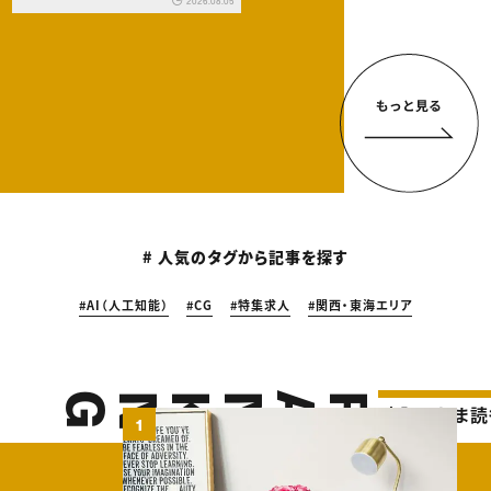
2026.08.05
# 人気のタグから記事を探す
AI（人工知能）
CG
特集求人
関西・東海エリア
NG
RANK
I
今月もっとも読まれた記事
1