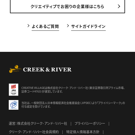
クリエイティブでお困りの企業様はこちら
よくあるご質問
サイトガイドライン
CREEK & RIVER Co., Ltd.
CREATIVE VILLAGEは株式会社クリーク･アンド･リバー社（東京証券
取引所プライム市場、
証券コード4763）が運営しています。
当社は、一般財団法人日本情報経済社会推進協会（JIPDEC）より
「プライバシーマーク」の
付与認定を受けています。
運営：株式会社クリーク･アンド･リバー社
プライバシーポリシー
クリーク･アンド･リバー社会員規約
特定個人情報基本方針