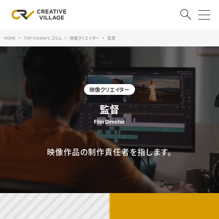
HOME
TOP Creator's コラム
映像クリエイター
監督
ACCOUNT
ログイン
会員登録
映像クリエイター
RECRUIT
監督
クリエイター求人を探す
Film Director
CREATIVE JOB求人検索
特集求人
採用説明会
映像作品の制作責任者を指します。
転職支援サービス
CONTENTS
スキルアップしたい！
スキルアップしたい！ トップ
デザイン
TOP Creator’s コラム
プログラミング