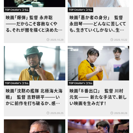
TOP Creator's コラム
TOP Creator's コラム
映画「爆弾」 監督 永井聡
映画「愚か者の身分」 監督
———だからこそ容赦なくや
永田琴———どんなに苦しくて
る、それが闇を描くと決めた人
も、生きていくしかない、生き
間の責任だと思っています
てほしい
2025.10.29
2025.10.22
TOP Creator's コラム
TOP Creator's コラム
映画「沈黙の艦隊 北極海大海
映画「８番出口」 監督 川村
戦」 監督 吉野耕平———い
元気——— 新たな手法で、新し
かに前作を打ち破るか、感情
い映画を生みだす！
を描くことで実現した強烈な
2025.09.25
2025.08.26
没入感