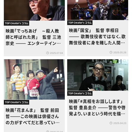
TOP Creator's コラム
TOP Creator's コラム
映画「国宝」 監督 李相日
映画「でっちあげ ～殺人教
——— 歌舞伎役者ではなく、歌
師と呼ばれた男」 監督 三池
舞伎役者に身を賭した人間を
崇史 ——— エンターテインメ
描きたかった
ントは、人間のグロテスクな
2025.05.26
2025.07.04
部分から生まれてくる。だから
僕には、律子さんが希望の星
に見えました。
TOP Creator's コラム
映画「#真相をお話しします」
TOP Creator's コラム
監督 豊島圭介 ———警告や啓
映画「花まんま」 監督 前田
発より、いまという時代を描く
哲———この映画は俳優さん
ことが、僕にとっては重要だっ
の力がすべてだと思っていま
2025.04.23
た
す
2025.04.24