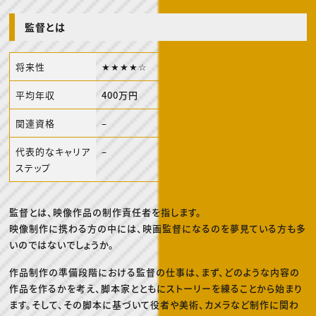
動画配信・映像制作
TOP Creator’s コラム トップ
編集・ライティング
Webクリエイター
セミナー
マーケティング
アプリクリエイター
監督とは
ディレクション
ゲームクリエイター
業界解説・キャリア事情
映像クリエイター
ニュース・トレンド
お役立ち基礎知識
マーケッター
将来性
★★★★☆
クリエイターインタビュー
ニュース・トレンド トップ
C＆R Magazine
Web
平均年収
400万円
映像
ゲーム・エンタメ
広告
関連資格
–
出版
CREATIVE VILLAGEからのお知らせ
代表的なキャリア
–
ステップ
プロフェッショナル×つながる×メディア
監督とは、映像作品の制作責任者を指します。
映像制作に携わる方の中には、映画監督になるのを夢見ている方も多
いのではないでしょうか。
作品制作の準備段階における監督の仕事は、まず、どのような内容の
作品を作るかを考え、脚本家とともにストーリーを練ることから始まり
ます。そして、その脚本に基づいて役者や美術、カメラなど制作に関わ