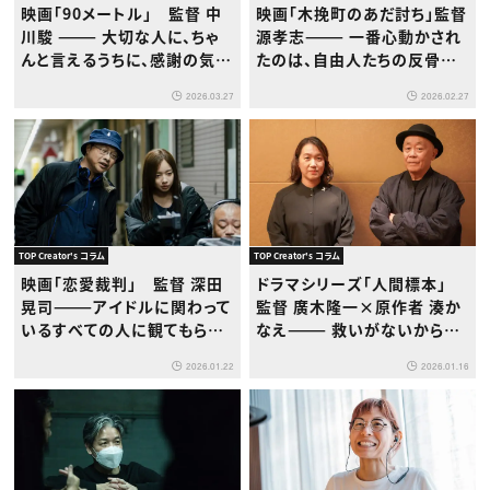
映画「90メートル」 監督 中
映画「木挽町のあだ討ち」監督
川駿 ——— 大切な人に、ちゃ
源孝志——— 一番心動かされ
んと言えるうちに、感謝の気持
たのは、自由人たちの反骨精
ちを伝えなければならない
神。そこは絶対に大事に描こ
2026.03.27
2026.02.27
うと思いました。
TOP Creator's コラム
TOP Creator's コラム
映画「恋愛裁判」 監督 深田
ドラマシリーズ「人間標本」
晃司———アイドルに関わって
監督 廣木隆一×原作者 湊か
いるすべての人に観てもらい
なえ——— 救いがないからこ
たい
そ、救いを見出してほしい
2026.01.22
2026.01.16