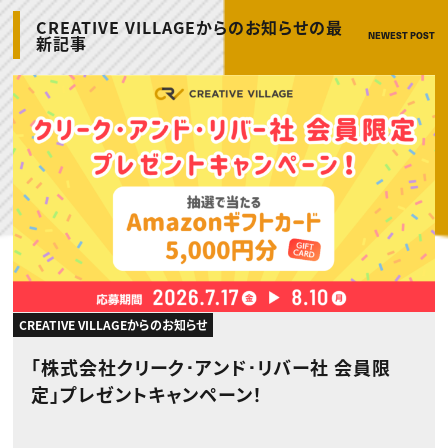
動画配信・映像制作
TOP Creator’s コラム トップ
編集・ライティング
Webクリエイター
セミナー
CREATIVE VILLAGEからのお知らせの最
マーケティング
アプリクリエイター
NEWEST POST
新記事
ディレクション
ゲームクリエイター
業界解説・キャリア事情
映像クリエイター
ニュース・トレンド
お役立ち基礎知識
マーケッター
クリエイターインタビュー
ニュース・トレンド トップ
C＆R Magazine
Web
映像
ゲーム・エンタメ
広告
出版
CREATIVE VILLAGEからのお知らせ
プロフェッショナル×つながる×メディア
CREATIVE VILLAGEからのお知らせ
「株式会社クリーク･アンド･リバー社 会員限
定」プレゼントキャンペーン！