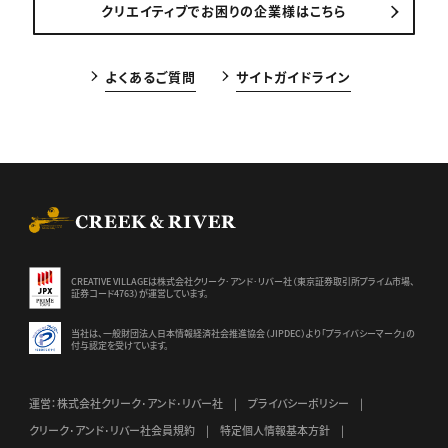
クリエイティブでお困りの企業様はこちら
よくあるご質問
サイトガイドライン
CREEK & RIVER Co., Ltd.
CREATIVE VILLAGEは株式会社クリーク･アンド･リバー社（東京証券
取引所プライム市場、
証券コード4763）が運営しています。
当社は、一般財団法人日本情報経済社会推進協会（JIPDEC）より
「プライバシーマーク」の
付与認定を受けています。
運営：株式会社クリーク･アンド･リバー社
プライバシーポリシー
クリーク･アンド･リバー社会員規約
特定個人情報基本方針