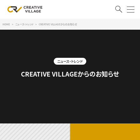
HOME
ニュース・トレンド
CREATIVE VILLAGEからのお知らせ
ACCOUNT
ログイン
会員登録
ニュース・トレンド
RECRUIT
CREATIVE VILLAGEからのお知らせ
クリエイター求人を探す
CREATIVE JOB求人検索
特集求人
採用説明会
転職支援サービス
CONTENTS
スキルアップしたい！
スキルアップしたい！ トップ
デザイン
TOP Creator’s コラム
プログラミング