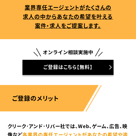
動画配信・映像制作
TOP Creator’s コラム トップ
編集・ライティング
業界専任エージェントがたくさんの
Webクリエイター
セミナー
マーケティング
アプリクリエイター
ディレクション
求人の中から
あなたの希望を叶える
ゲームクリエイター
業界解説・キャリア事情
映像クリエイター
ニュース・トレンド
案件・求人をご提案します。
お役立ち基礎知識
マーケッター
クリエイターインタビュー
ニュース・トレンド トップ
C＆R Magazine
Web
映像
ゲーム・エンタメ
広告
出版
CREATIVE VILLAGEからのお知らせ
ご登録はこちら【無料】
プロフェッショナル×つながる×メディア
ご登録のメリット
クリーク･アンド･リバー社では、
Web、ゲーム、広告、映
像など
各業界の専任エージェントが
あなたの希望や適