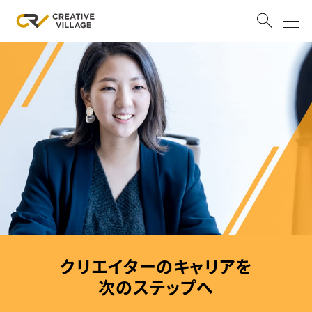
ACCOUNT
ログイン
会員登録
RECRUIT
クリエイター求人を探す
CREATIVE JOB求人検索
特集求人
採用説明会
転職支援サービス
CONTENTS
スキルアップしたい！
クリエイターのキャリアを
スキルアップしたい！ トップ
次のステップへ
デザイン
TOP Creator’s コラム
プログラミング