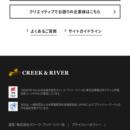
クリエイティブでお困りの企業様はこちら
よくあるご質問
サイトガイドライン
CREEK & RIVER Co., Ltd.
CREATIVE VILLAGEは株式会社クリーク･アンド･リバー社（東京証券
取引所プライム市場、
証券コード4763）が運営しています。
当社は、一般財団法人日本情報経済社会推進協会（JIPDEC）より
「プライバシーマーク」の
付与認定を受けています。
運営：株式会社クリーク･アンド･リバー社
プライバシーポリシー