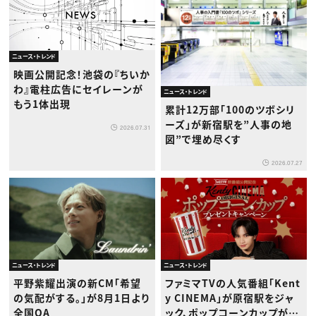
ニュース・トレンド
映画公開記念！池袋の『ちいか
わ』電柱広告にセイレーンが
ニュース・トレンド
もう1体出現
累計12万部「100のツボシリ
ーズ」が新宿駅を”人事の地
2026.07.31
図”で埋め尽くす
2026.07.27
ニュース・トレンド
ニュース・トレンド
ファミマTVの人気番組「Kent
平野紫耀出演の新CM「希望
y CINEMA」が原宿駅をジャ
の気配がする。」が8月1日より
ック、ポップコーンカップが当
全国OA