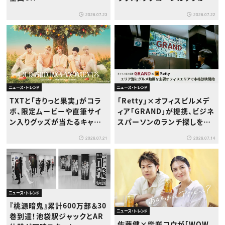
たるキャンペーンも
2026.07.22
2026.07.23
ニュース・トレンド
ニュース・トレンド
「Retty」×オフィスビルメデ
TXTと「きりっと果実」がコラ
ィア「GRAND」が提携、ビジネ
ボ、限定ムービーや直筆サイ
スパーソンのランチ探しをエ
ン入りグッズが当たるキャン
レベーターで解決
ペーン開始
2026.07.14
2026.07.21
ニュース・トレンド
『桃源暗鬼』累計600万部＆30
ニュース・トレンド
巻到達！池袋駅ジャックとAR
佐藤健×柴咲コウが「WOW