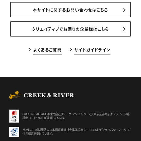
本サイトに関するお問い合わせはこちら
クリエイティブでお困りの企業様はこちら
よくあるご質問
サイトガイドライン
CREEK & RIVER Co., Ltd.
CREATIVE VILLAGEは株式会社クリーク･アンド･リバー社（東京証券
取引所プライム市場、
証券コード4763）が運営しています。
当社は、一般財団法人日本情報経済社会推進協会（JIPDEC）より
「プライバシーマーク」の
付与認定を受けています。