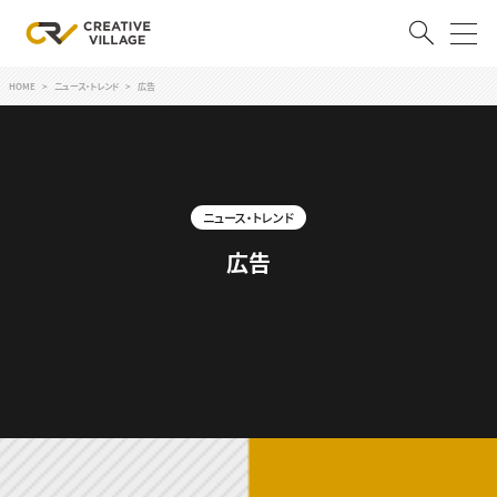
HOME
ニュース・トレンド
広告
ACCOUNT
ログイン
会員登録
ニュース・トレンド
RECRUIT
広告
クリエイター求人を探す
CREATIVE JOB求人検索
特集求人
採用説明会
転職支援サービス
CONTENTS
スキルアップしたい！
スキルアップしたい！ トップ
デザイン
TOP Creator’s コラム
プログラミング