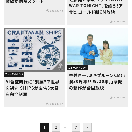
体験が同時スタート
WAR TONIGHT」を歌う！ア
サヒ ゴールド新CM放映
2026.07.13
2026.07.07
ニュース・トレンド
中井貴一、ミキプルーンCM出
ニュース・トレンド
演30周年！「あ、30年。」感慨
AI全盛時代に”刺繍”で世界
の新作が全国放映
を制す。SHIPSが広告3大賞
を完全制覇
2026.07.07
2026.07.07
1
2
…
7
>