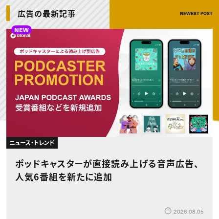
動画配信・映像制作
TOP Creator’s コラム トップ
編集・ライティング
Webクリエイター
セミナー
広告の最新記事
NEWEST POST
マーケティング
アプリクリエイター
ディレクション
ゲームクリエイター
NEW
業界解説・キャリア事情
映像クリエイター
ニュース・トレンド
お役立ち基礎知識
マーケッター
クリエイターインタビュー
ニュース・トレンド トップ
C＆R Magazine
Web
映像
ゲーム・エンタメ
広告
出版
CREATIVE VILLAGEからのお知らせ
プロフェッショナル×つながる×メディア
ニュース・トレンド
ポッドキャスターが直接読み上げる音声広告、
人気6番組を新たに追加
2026.08.05