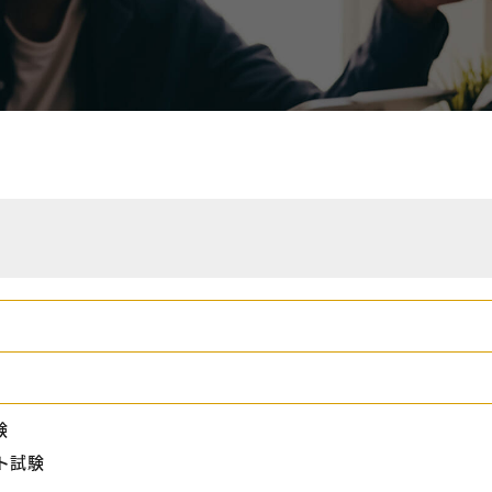
験
ト試験