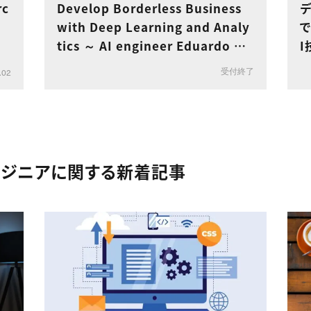
c
Develop Borderless Business
場
with Deep Learning and Analy
で
tics ～ AI engineer Eduardo Go
I
nzalez ～
受付終了
.02
ンジニアに関する新着記事