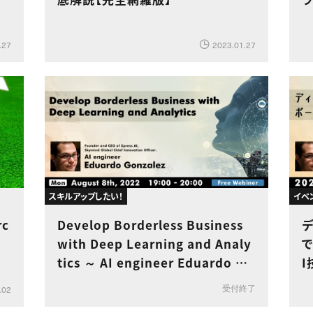
.27
2023.01.27
スキルアップしたい！
イベ
c
Develop Borderless Business
場
with Deep Learning and Analy
で
tics ～ AI engineer Eduardo Go
I
nzalez ～
受付終了
.02