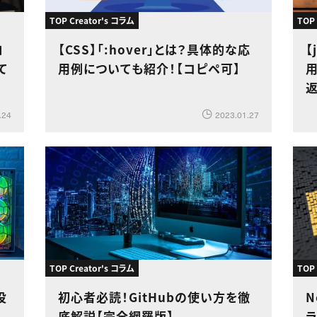
TOP Creator's コラム
TOP
ロ
【CSS】「:hover」とは？具体的な応
【
て
用例についても紹介！【コピペ可】
.24
2023.01.27
TOP Creator's コラム
TOP
役
初心者必読！GitHubの使い方を徹
N
底解説【完全網羅版】
ラ