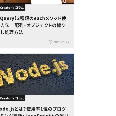
 Creator's コラム
jQuery】2種類のeachメソッド使
用方法｜配列・オブジェクトの繰り
返し処理方法
2023.01.27
 Creator's コラム
ode.jsとは？使用率1位のプログ
ミング言語・JavaScriptとの違い