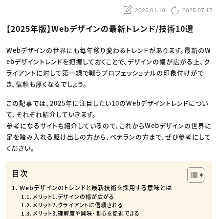
動画配信・映像制作
TOP Creator’s コラム トップ
編集・ライティング
Webクリエイター
2025.01.10
2025.07.17
セミナー
マーケティング
アプリクリエイター
ディレクション
ゲームクリエイター
【2025年版】Webデザインの最新トレンド/技術10選
業界解説・キャリア事情
映像クリエイター
ニュース・トレンド
お役立ち基礎知識
マーケッター
クリエイターインタビュー
Webデザインの世界にも毎年移り変わるトレンドがあります。最新のW
ニュース・トレンド トップ
C＆R Magazine
Web
ebデザイントレンドを把握しておくことで、デザインの幅が広がる上、ク
映像
ライアントに対して第一線で戦うプロフェッショナルの印象付けがで
ゲーム・エンタメ
広告
き、信頼も厚くなるでしょう。
出版
CREATIVE VILLAGEからのお知らせ
この記事では、2025年に注目したい10のWebデザイントレンドについ
て、それぞれ紹介していきます。
参考になるサイトも紹介しているので、これからWebデザインの世界に
プロフェッショナル×つながる×メディア
足を踏み入れる駆け出しの方から、ベテランの方まで、ぜひ参考にして
ください。
目次
Webデザインのトレンドと最新技術を採用する意味とは
メリット1.デザインの幅が広がる
メリット2.クライアントに信頼される
メリット3.理解度や興味・関心を促進できる