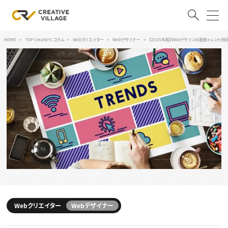
HOME
TOP Creator's コラム
Webクリエイター
Webデザイナー
【2025年版】Webデザインの最新トレンド/技
ACCOUNT
ログイン
会員登録
RECRUIT
クリエイター求人を探す
CREATIVE JOB求人検索
特集求人
採用説明会
転職支援サービス
CONTENTS
スキルアップしたい！
スキルアップしたい！ トップ
Webクリエイター
Webデザイナー
デザイン
TOP Creator’s コラム
プログラミング