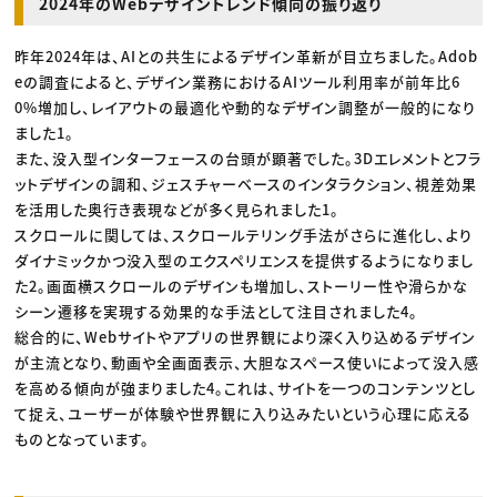
2024年のWebデザイントレンド傾向の振り返り
昨年2024年は、AIとの共生によるデザイン革新が目立ちました。Adob
eの調査によると、デザイン業務におけるAIツール利用率が前年比6
0%増加し、レイアウトの最適化や動的なデザイン調整が一般的になり
ました1。
また、没入型インターフェースの台頭が顕著でした。3Dエレメントとフラ
ットデザインの調和、ジェスチャーベースのインタラクション、視差効果
を活用した奥行き表現などが多く見られました1。
スクロールに関しては、スクロールテリング手法がさらに進化し、より
ダイナミックかつ没入型のエクスペリエンスを提供するようになりまし
た2。画面横スクロールのデザインも増加し、ストーリー性や滑らかな
シーン遷移を実現する効果的な手法として注目されました4。
総合的に、Webサイトやアプリの世界観により深く入り込めるデザイン
が主流となり、動画や全画面表示、大胆なスペース使いによって没入感
を高める傾向が強まりました4。これは、サイトを一つのコンテンツとし
て捉え、ユーザーが体験や世界観に入り込みたいという心理に応える
ものとなっています。