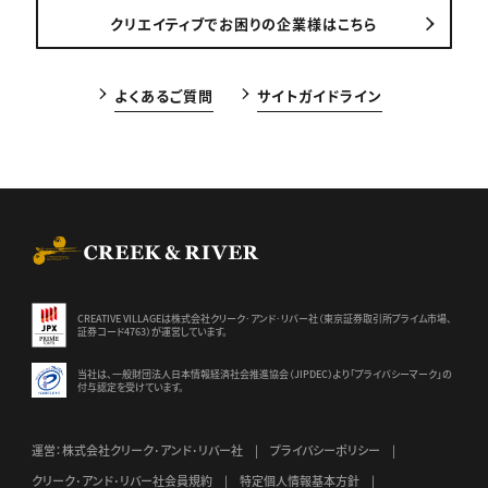
クリエイティブでお困りの企業様はこちら
よくあるご質問
サイトガイドライン
CREEK & RIVER Co., Ltd.
CREATIVE VILLAGEは株式会社クリーク･アンド･リバー社（東京証券
取引所プライム市場、
証券コード4763）が運営しています。
当社は、一般財団法人日本情報経済社会推進協会（JIPDEC）より
「プライバシーマーク」の
付与認定を受けています。
運営：株式会社クリーク･アンド･リバー社
プライバシーポリシー
クリーク･アンド･リバー社会員規約
特定個人情報基本方針