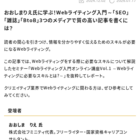
動画配信・映像制作
2024.12.02
2025.07.17
TOP Creator’s コラム トップ
編集・ライティング
Webクリエイター
セミナー
マーケティング
アプリクリエイター
おおしまりえ氏に学ぶ！Webライティング入門～「SEO」
ディレクション
ゲームクリエイター
「雑誌」「BtoB」3つのメディアで質の高い記事を書くに
業界解説・キャリア事情
映像クリエイター
ニュース・トレンド
お役立ち基礎知識
マーケッター
は？
クリエイターインタビュー
ニュース・トレンド トップ
C＆R Magazine
Web
読者の関心を引きつけ、情報を分かりやすく伝えるためのスキルが必要
映像
ゲーム・エンタメ
になるWebライティング。
広告
出版
この記事では、Webライティングをする際に必要なスキルについて解説
CREATIVE VILLAGEからのお知らせ
したセミナー「Webライティング入門オンライン講座Vol.1 ～Webライ
ティングに必要なスキルとは?～」を抜粋してレポート。
プロフェッショナル×つながる×メディア
クリエイティブ業界でWebライティングに関わる方は、ぜひ参考にして
みてください。
登壇者
おおしま りえ 氏
株式会社フミニティ代表。フリーライター・国家資格キャリアコン
サルタント。