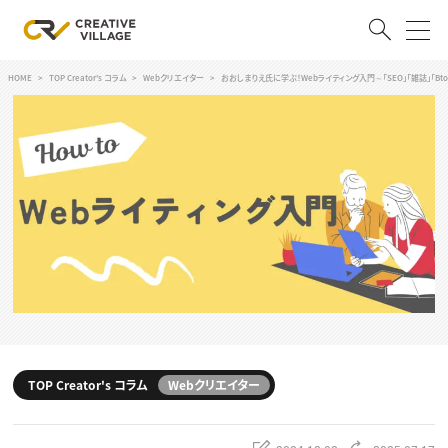
HOME
TOP Creator's コラム
Webクリエイター
おおしまりえ氏に学ぶ！Webライティング入門～「SEO」「雑誌」「B
ACCOUNT
ログイン
会員登録
RECRUIT
クリエイター求人を探す
CREATIVE JOB求人検索
特集求人
採用説明会
転職支援サービス
CONTENTS
スキルアップしたい！
TOP Creator's コラム
Webクリエイター
スキルアップしたい！ トップ
デザイン
TOP Creator’s コラム
プログラミング