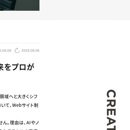
5.06.06
2025.06.06
来をプロが
CREA
領域へと大きくシフ
いて、Webサイト制
ん。理由は、AIやノ