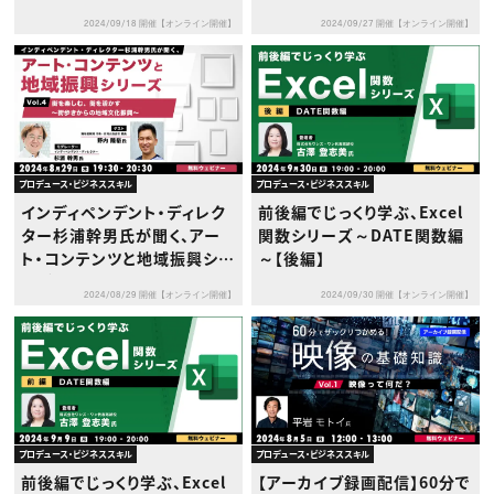
Vol.2 ～マルチクリエイター
イターが贈る、マンガ原作の
2024/09/18 開催【オンライン開催】
2024/09/27 開催【オンライン開催】
が贈る、テレビドラマの企画
企画書とは～
書とは～
プロデュース・ビジネススキル
プロデュース・ビジネススキル
インディペンデント・ディレク
前後編でじっくり学ぶ、Excel
ター杉浦幹男氏が聞く、アー
関数シリーズ～DATE関数編
ト・コンテンツと地域振興シリ
～【後編】
ーズvol.4 街を楽しむ、街を
2024/08/29 開催【オンライン開催】
2024/09/30 開催【オンライン開催】
活かす～街歩きからの地域文
化振興～
プロデュース・ビジネススキル
プロデュース・ビジネススキル
前後編でじっくり学ぶ、Excel
【アーカイブ録画配信】60分で