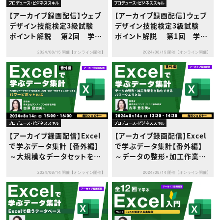
プロデュース・ビジネススキル
プロデュース・ビジネススキル
【アーカイブ録画配信】ウェブ
【アーカイブ録画配信】ウェブ
デザイン技能検定3級試験
デザイン技能検定3級試験
ポイント解説 第2回 学
ポイント解説 第1回 学
科：ウェブデザイン技術（HTM
科：インターネット概論編
2024/08/15 開催【オンライン開催】
2024/08/15 開催【オンライン開催】
L,CSS,JavaScript）編
プロデュース・ビジネススキル
プロデュース・ビジネススキル
【アーカイブ録画配信】Excel
【アーカイブ録画配信】Excel
で学ぶデータ集計 【番外編】
で学ぶデータ集計【番外編】
～大規模なデータセットを効
～データの整形・加工作業を
果的に処理・集計・分析するこ
自動化できるパワークエリと
2024/08/14 開催【オンライン開催】
2024/08/14 開催【オンライン開催】
とができるパワーピボットと
は～
は～