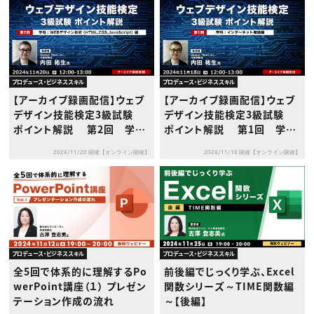
プロデュース・ビジネススキル
プロデュース・ビジネススキル
【アーカイブ録画配信】ウェブ
【アーカイブ録画配信】ウェブ
デザイン技能検定3級試験
デザイン技能検定3級試験
ポイント解説 第2回 学
ポイント解説 第1回 学
科：ウェブデザイン技術（HTM
科：インターネット概論編
2024/11/20 開催【オンライン開催】
2024/11/18 開催【オンライン開催】
L,CSS,JavaScript）編
プロデュース・ビジネススキル
プロデュース・ビジネススキル
全5回で体系的に理解するPo
前後編でじっくり学ぶ、Excel
werPoint講座（１） プレゼン
関数シリーズ～TIME関数編
テーション作成の流れ
～【後編】