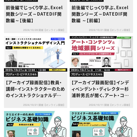
前後編でじっくり学ぶ、Excel
前後編でじっくり学ぶ、Excel
関数シリーズ～DATEDIF関
関数シリーズ～DATEDIF関
数編～【後編】
数編 ～【前編】
2024/10/28 開催【オンライン開催】
2024/10/21 開催【オンライン開催】
プロデュース・ビジネススキル
プロデュース・ビジネススキル
【アーカイブ録画配信】教員・
【アーカイブ録画配信】インデ
講師・インストラクターのため
ィペンデント・ディレクター杉
のインストラクショナルデザ
浦幹男氏が聞く、アート・コン
イン入門Vol.1～効果的な授
テンツと地域振興シリーズvo
2024/10/21 開催【オンライン開催】
2024/10/11 開催【オンライン開催】
業をつくるために～
l.1 ～コンテンツクリエイタ
ーが地域を変える～