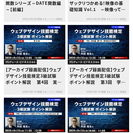
関数シリーズ～DATE関数編
ザックリつかめる！映像の基
～【前編】
礎知識 Vol.1 ～映像って何
だ？～
2024/09/09 開催【オンライン開催】
2024/08/05 開催【オンライン開催】
プロデュース・ビジネススキル
プロデュース・ビジネススキル
【アーカイブ録画配信】ウェブ
【アーカイブ録画配信】ウェブ
デザイン技能検定3級試験
デザイン技能検定3級試験
ポイント解説 第4回 実技
ポイント解説 第3回 学
編
科：総合編（第１回、第２回以
2024/08/15 開催【オンライン開催】
2024/08/15 開催【オンライン開催】
外の科目）