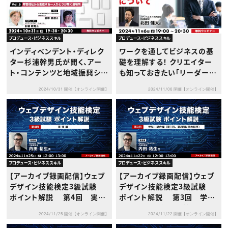
プロデュース・ビジネススキル
プロデュース・ビジネススキル
インディペンデント・ディレク
ワークを通してビジネスの基
ター杉浦幹男氏が聞く、アー
礎を理解する！ クリエイター
ト・コンテンツと地域振興シリ
も知っておきたい「リーダーシ
ーズ vol.6 障害福祉から創
ップ」について
2024/10/31 開催【オンライン開催】
2024/11/06 開催【オンライン開催】
造する一人ひとりが輝く居場
所
プロデュース・ビジネススキル
プロデュース・ビジネススキル
【アーカイブ録画配信】ウェブ
【アーカイブ録画配信】ウェブ
デザイン技能検定3級試験
デザイン技能検定3級試験
ポイント解説 第4回 実技
ポイント解説 第3回 学
編
科：総合編（第１回、第２回以
2024/11/25 開催【オンライン開催】
2024/11/22 開催【オンライン開催】
外の科目）