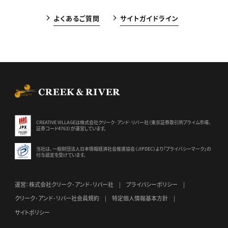
よくあるご質問
サイトガイドライン
CREEK & RIVER Co., Ltd.
CREATIVE VILLAGEは株式会社クリーク･アンド･リバー社（東京証券
取引所プライム市場、
証券コード4763）が運営しています。
当社は、一般財団法人日本情報経済社会推進協会（JIPDEC）より
「プライバシーマーク」の
付与認定を受けています。
運営：株式会社クリーク･アンド･リバー社
プライバシーポリシー
クリーク･アンド･リバー社会員規約
特定個人情報基本方針
サイトポリシー