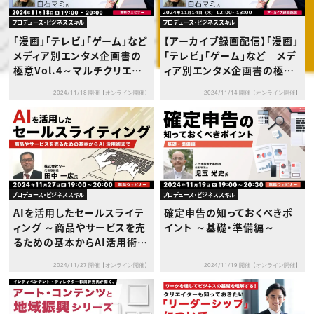
プロデュース・ビジネススキル
プロデュース・ビジネススキル
「漫画」「テレビ」「ゲーム」など
【アーカイブ録画配信】「漫画」
メディア別エンタメ企画書の
「テレビ」「ゲーム」など メデ
極意Vol.4～マルチクリエイ
ィア別エンタメ企画書の極意
ターが贈る、ゲームの企画書
Vol.1 ～マルチクリエイター
2024/11/18 開催【オンライン開催】
2024/11/14 開催【オンライン開催】
とは～
が贈る、採用される企画書の
秘訣～
プロデュース・ビジネススキル
プロデュース・ビジネススキル
AIを活用したセールスライテ
確定申告の知っておくべきポ
ィング ～商品やサービスを売
イント ～基礎・準備編～
るための基本からAI活用術ま
で～
2024/11/27 開催【オンライン開催】
2024/11/19 開催【オンライン開催】