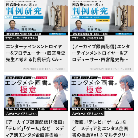
プロデュース・ビジネススキル
プロデュース・ビジネススキル
エンターテインメントロイヤ
【アーカイブ録画配信】エンタ
ー&プロデューサー・四宮隆史
ーテインメントロイヤー&プ
先生と考える判例研究 CASE
ロデューサー・四宮隆史先生
５～映像の著作権～
と考える判例研究 CASE４～
2024/10/07 開催【オンライン開催】
2024/09/25 開催【オンライン開催】
テレビ番組に関する判例～
プロデュース・ビジネススキル
プロデュース・ビジネススキル
【アーカイブ録画配信】「漫画」
「漫画」「テレビ」「ゲーム」な
「テレビ」「ゲーム」など メデ
ど メディア別エンタメ企画
ィア別エンタメ企画書の極意
書の極意Vol.3 マルチクリエ