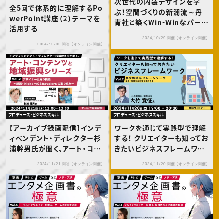
次世代の内装デザインを学
全5回で体系的に理解するPo
ぶ！空間づくりの新潮流～丹
werPoint講座（２）テーマを
青社と築くWin-Winなパート
活用する
ナーシップ～
2024/10/29 開催【オンライン開催】
2024/12/02 開催【オンライン開催】
プロデュース・ビジネススキル
プロデュース・ビジネススキル
【アーカイブ録画配信】インデ
ワークを通じて実践型で理解
ィペンデント・ディレクター杉
する！ クリエイターも知ってお
浦幹男氏が聞く、アート・コン
きたいビジネスフレームワー
テンツと地域振興シリーズvo
クVol.2 経営戦略系フレー
2024/11/21 開催【オンライン開催】
2024/11/20 開催【オンライン開催】
l.2 デザイナーたちの挑戦
ムワーク【企業・組織の方向性
～新潟・hickory03traveler
を理解する】
sの取り組み～