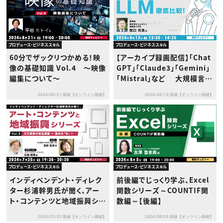
プロデュース・ビジネススキル
プロデュース・ビジネススキル
60分でザックリつかめる！映
【アーカイブ録画配信】「Chat
像の基礎知識 Vol.4 〜映像
GPT」「Claude3」「Gemini」
編集について〜
「Mistral」など 大規模言語
モデル（LLM）徹底比較！
2024/08/21 開催【オンライン開催】
2024/08/13 開催【オンライン開催】
プロデュース・ビジネススキル
プロデュース・ビジネススキル
インディペンデント・ディレク
前後編でじっくり学ぶ、Excel
ター杉浦幹男氏が聞く、アー
関数シリーズ～COUNTIF関
ト・コンテンツと地域振興シリ
数編～【後編】
ーズvol.3 文化事業の資金調
2024/07/25 開催【オンライン開催】
2024/08/05 開催【オンライン開催】
達〜基本の「き」