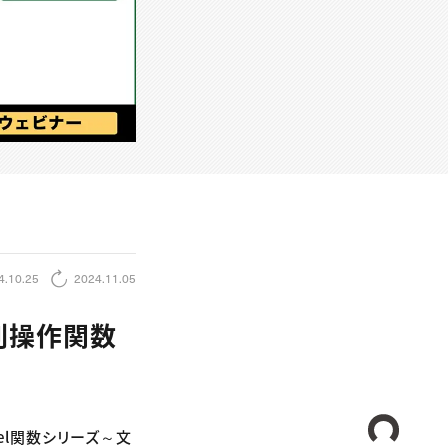
4.10.25
2024.11.05
字列操作関数
CREA
cel関数シリーズ～文