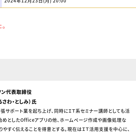
2024年12月23日(月) 20:00
た。
ワン代表取締役
るさわ・としみ）氏
ン出張サポート業を起ち上げ、同時にＩＴ系セミナー講師としても活
を始めとしたOfficeアプリの他、ホームページ作成や画像処理な
りやすく伝えることを得意とする。現在はＩＴ活用支援を中心に、