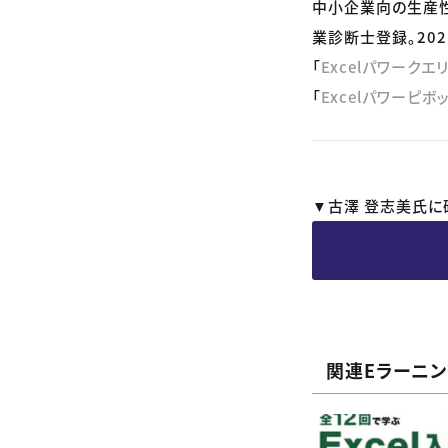
中小企業向の生産性
業診断士登録。20
「
Excelパワーク
「
Excelパワーピ
▼古澤 登志美氏に
関連Eラーニ