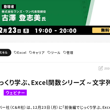
Excel
キャリア
ツール
管理
スキル
202
っくり学ぶ、Excel関数シリーズ～文
】
ウェビナー
バー社（C&R社）は、12月23日（月）に「前後編でじっくり学ぶ、Ex