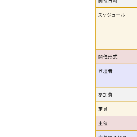
開催日時
スケジュール
開催形式
登壇者
参加費
定員
主催