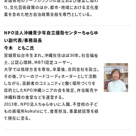
全国各地のアーツカウンシル設立および運営に関わ
り、文化芸術政策のほか、都市・地域における文化産
業を含めた地方自治政策全般を専門としている。
NPO法人沖縄青少年自立援助センターちゅらゆ
い副代表/事務局長
今木 ともこ氏
宮城県仙台市生まれ。沖縄在住ほぼ30年。社会福祉
士、公認心理師、MBTI認定ユーザー。
大学では琉球方言を専攻。卒業後、合同会社を設立。
その後、フリーのフードコーディネーターとして活動
しながら、高齢者のコミュニティと働く場所づくりを
目的としたNPO沖縄シニアの会を発足、弁当販売や
沖縄料理の食堂などを運営する。
2013年、NPO法人ちゅらゆいに入職、不登校の子ど
もの居場所kukuluにて、食育担当、事業統括等を経
て現在に至る。