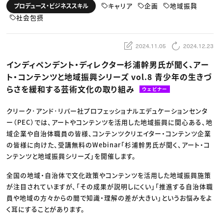
動画配信・映像制作
TOP Creator’s コラム トップ
キャリア
企画
地域振興
プロデュース・ビジネススキル
編集・ライティング
Webクリエイター
セミナー
マーケティング
社会包摂
アプリクリエイター
ディレクション
ゲームクリエイター
業界解説・キャリア事情
映像クリエイター
ニュース・トレンド
お役立ち基礎知識
マーケッター
2024.11.05
2024.12.23
クリエイターインタビュー
ニュース・トレンド トップ
C＆R Magazine
Web
インディペンデント・ディレクター杉浦幹男氏が聞く、アー
映像
ト・コンテンツと地域振興シリーズ vol.8 青少年の生きづ
ゲーム・エンタメ
広告
らさを緩和する芸術文化の取り組み
ウェビナー
出版
CREATIVE VILLAGEからのお知らせ
クリーク･アンド･リバー社プロフェッショナルエデュケーションセンタ
ー（PEC）では、アートやコンテンツを活用した地域振興に関心ある、地
プロフェッショナル×つながる×メディア
域企業や自治体職員の皆様、コンテンツクリエイター・コンテンツ企業
の皆様に向けた、受講無料のWebinar「杉浦幹男氏が聞く、アート・コ
ンテンツと地域振興シリーズ」を開催します。
全国の地域・自治体で文化政策やコンテンツを活用した地域振興施策
が注目されていますが、「その成果が説明しにくい」「推進する自治体職
員や地域の方々からの間で知識・理解の差が大きい」というお悩みをよ
く耳にすることがあります。