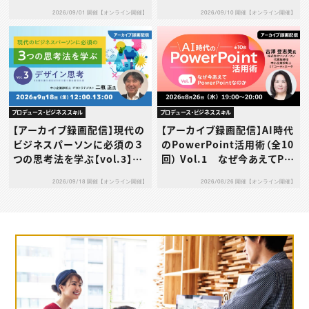
信・利用規約…その使い方、本
2026/09/01 開催【オンライン開催】
2026/09/10 開催【オンライン開催】
当に大丈夫？～
プロデュース・ビジネススキル
プロデュース・ビジネススキル
【アーカイブ録画配信】現代の
【アーカイブ録画配信】AI時代
ビジネスパーソンに必須の３
のPowerPoint活用術（全10
つの思考法を学ぶ【vol.3】デ
回） Vol.1 なぜ今あえてPo
ザイン思考
werPointなのか
2026/09/18 開催【オンライン開催】
2026/08/26 開催【オンライン開催】