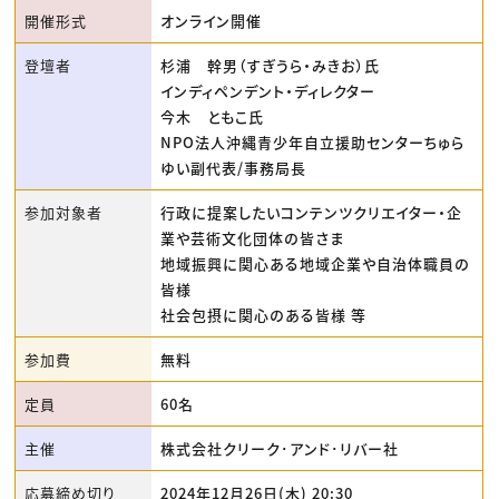
開催形式
オンライン開催
登壇者
杉浦 幹男（すぎうら・みきお）氏
インディペンデント・ディレクター
今木 ともこ氏
NPO法人沖縄青少年自立援助センターちゅら
ゆい副代表/事務局長
参加対象者
行政に提案したいコンテンツクリエイター・企
業や芸術文化団体の皆さま
地域振興に関心ある地域企業や自治体職員の
皆様
社会包摂に関心のある皆様 等
参加費
無料
定員
60名
主催
株式会社クリーク･アンド･リバー社
応募締め切り
2024年12月26日(木) 20:30