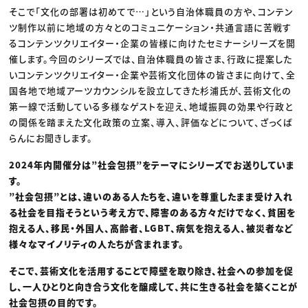
そこで「文化の部署は初めてで…」という自治体職員の方や、コンテン
ツ制作以前に地域の方々とのコミュニケーション・共通言語に苦戦す
るコンテンツクリエイター・企業の皆様に向けたセミナーシリーズを開
催します。今回のシリーズでは、自治体職員の皆さま、行政に提案した
いコンテンツクリエイター・企業や芸術文化団体の皆さまに向けて、全
国各地で地域アーツカウンシルを設立してきた杉浦氏が、芸術文化の
第一線で活動している多様なゲストを迎え、地域振興の効果や行政と
の関係を踏まえた文化政策の立案、導入、評価などについて、ざっくば
らんにお聞きします。
2024年内開催分は”社会包摂”をテーマにシリーズでお送りしていま
す。
”社会包摂”とは、違いのある人たちを、違いを尊重したまま受け入れ
る社会を目指そうという考え方で、障害のある方々だけでなく、貧困を
抱える人、移民・外国人、高齢者、LGBT、病気を抱える人、被災者など
様々なマイノリティの人たちが含まれます。
そこで、芸術文化を活用することで障壁を取り除き、社会への参加を促
し、一人ひとりと向き合う文化を醸成して、共に生きる社会を築くことが
社会包摂の目的です。