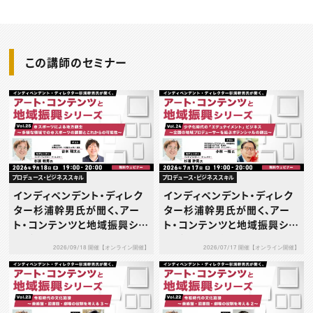
この講師のセミナー
プロデュース・ビジネススキル
プロデュース・ビジネススキル
インディペンデント・ディレク
インディペンデント・ディレク
ター杉浦幹男氏が聞く、アー
ター杉浦幹男氏が聞く、アー
ト・コンテンツと地域振興シリ
ト・コンテンツと地域振興シリ
ーズvol.25 eスポーツによる
ーズvol.24少子化時代の「エ
2026/09/18 開催【オンライン開催】
2026/07/17 開催【オンライン開催】
地方創生～多様な領域でのe
デュテイメント」ビジネス～全
スポーツの展開とこれからの
国の地域プロデューサーを結
可能性～
ぶポテンシャルの創出～