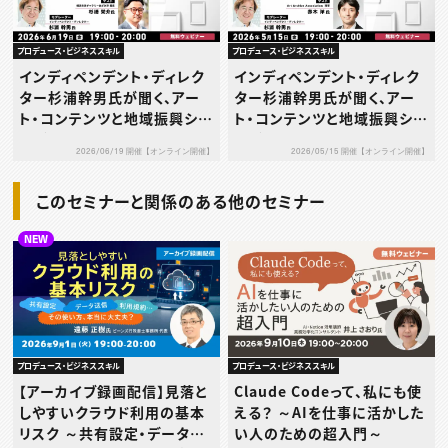
プロデュース・ビジネススキル
プロデュース・ビジネススキル
インディペンデント・ディレク
インディペンデント・ディレク
ター杉浦幹男氏が聞く、アー
ター杉浦幹男氏が聞く、アー
ト・コンテンツと地域振興シリ
ト・コンテンツと地域振興シリ
ーズvol.23 令和時代の文化
ーズvol.22 令和時代の文化
2026/06/19 開催【オンライン開催】
2026/05/15 開催【オンライン開催】
施設～美術館・図書館・劇場
施設～美術館・図書館・劇場
の役割を考える３～
の役割を考える２～
このセミナーと関係のある他のセミナー
NEW
プロデュース・ビジネススキル
プロデュース・ビジネススキル
【アーカイブ録画配信】見落と
Claude Codeって、私にも使
しやすいクラウド利用の基本
える？ ～AIを仕事に活かした
リスク ～共有設定・データ送
い人のための超入門～