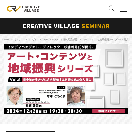
CREATIVE VILLAGE
SEMINAR
ACCOUNT
ログイン
会員登録
HOME
セミナー
インディペンデント・ディレクター杉浦幹男氏が聞く、アート・コンテンツと地域振興シリーズ vol.8 青
RECRUIT
クリエイター求人を探す
CREATIVE JOB求人検索
特集求人
採用説明会
転職支援サービス
CONTENTS
スキルアップしたい！
スキルアップしたい！ トップ
デザイン
TOP Creator’s コラム
プログラミング