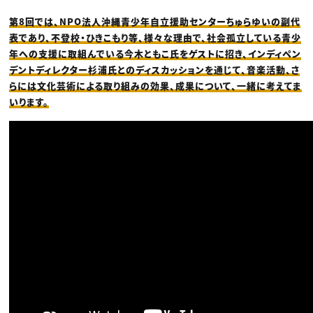
第8回では、NPO法人沖縄青少年自立援助センターちゅらゆいの副代
表であり、不登校・ひきこもり等、様々な理由で、社会孤立している青少
年への支援に取組んでいる今木ともこ氏をゲストに招き、インディペン
デントディレクター杉浦氏とのディスカッションを通じて、音楽活動、さ
らには文化芸術による取り組みの効果、成果について、一緒に考えてま
いります。