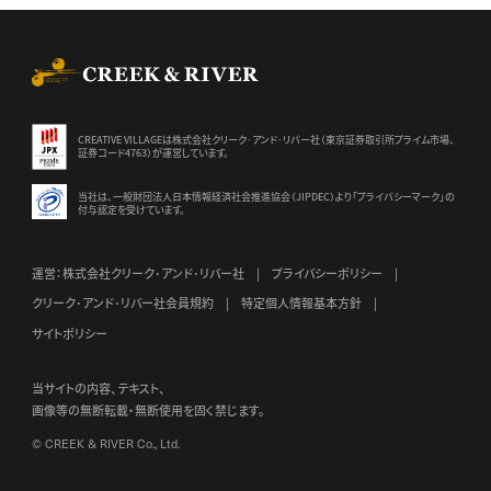
CREEK & RIVER Co., Ltd.
CREATIVE VILLAGEは株式会社クリーク･アンド･リバー社（東京証券
取引所プライム市場、
証券コード4763）が運営しています。
当社は、一般財団法人日本情報経済社会推進協会（JIPDEC）より
「プライバシーマーク」の
付与認定を受けています。
運営：株式会社クリーク･アンド･リバー社
プライバシーポリシー
クリーク･アンド･リバー社会員規約
特定個人情報基本方針
サイトポリシー
当サイトの内容、テキスト、
画像等の無断転載・無断使用を固く禁じます。
© CREEK & RIVER Co., Ltd.