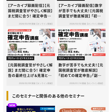
【アーカイブ録画配信】【元
【アーカイブ録画配信】数字
国税調査官がやさしく解説】
が苦手でも大丈夫！【元国税
まだ間に合う！ 確定申告の
調査官が徹底解説】 「初め
最終仕上げ＆見落とし防止
ての確定申告」「副業デビュ
2026/03/09 開催【オンライン開催】
2026/03/02 開催【オンライン開催】
ポイント解説講座
ー」の不安をゼロにする や
さしい基礎講座
プロデュース・ビジネススキル
プロデュース・ビジネススキル
【元国税調査官がやさしく解
数字が苦手でも大丈夫！【元
説】 まだ間に合う！ 確定申
国税調査官が徹底解説】
告の最終仕上げ＆見落とし
「初めての確定申告」「副業
防止ポイント解説講座
デビュー」の不安をゼロに
2026/02/09 開催【オンライン開催】
2026/01/14 開催【オンライン開催】
する やさしい基礎講座
このセミナーと関係のある他のセミナー
NEW