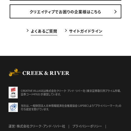
クリエイティブでお困りの企業様はこちら
よくあるご質問
サイトガイドライン
CREEK & RIVER Co., Ltd.
CREATIVE VILLAGEは株式会社クリーク･アンド･リバー社（東京証券
取引所プライム市場、
証券コード4763）が運営しています。
当社は、一般財団法人日本情報経済社会推進協会（JIPDEC）より
「プライバシーマーク」の
付与認定を受けています。
運営：株式会社クリーク･アンド･リバー社
プライバシーポリシー