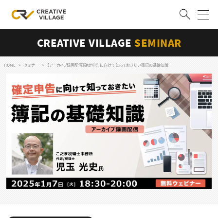
CREATIVE VILLAGE
SEMINAR
ACCOUNT
ログイン
会員登録
HOME
セミナー
【アーカイブ録画配信】確定申告に向けて 知っておきたい簿記の基礎知識
RECRUIT
クリエイター求人を探す
CREATIVE JOB求人検索
特集求人
採用説明会
転職支援サービス
CONTENTS
スキルアップしたい！
スキルアップしたい！ トップ
デザイン
TOP Creator’s コラム
プログラミング