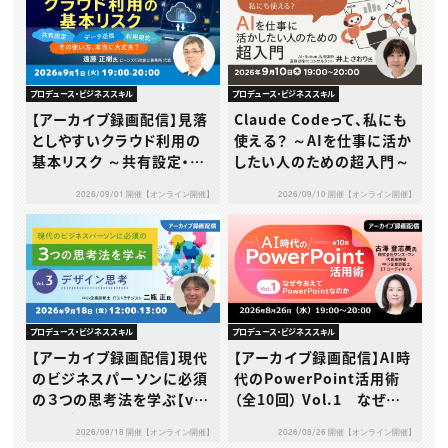
プロデュース・ビジネススキル
プロデュース・ビジネススキル
【アーカイブ録画配信】見落
Claude Codeって、私にも
としやすいクラウド利用の
使える？ ～AIを仕事に活か
基本リスク ～共有設定・デ
したい人のための超入門～
ータ送信・利用規約…その
2026/09/01 開催【オンライン開催】
2026/09/10 開催【オンライン開催】
使い方、本当に大丈夫？～
プロデュース・ビジネススキル
プロデュース・ビジネススキル
【アーカイブ録画配信】現代
【アーカイブ録画配信】AI時
のビジネスパーソンに必須
代のPowerPoint活用術
の３つの思考法を学ぶ【vo
（全10回） Vol.1 なぜ今
l.3】デザイン思考
あえてPowerPointなのか
2026/09/18 開催【オンライン開催】
2026/08/26 開催【オンライン開催】