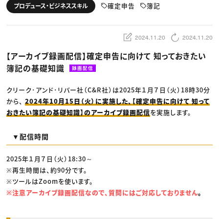
動画配信・映像制作
TOP Creator’s コラム トップ
確定申告
簿記
プロデュース・ビジネススキル
編集・ライティング
Webクリエイター
セミナー
マーケティング
アプリクリエイター
ディレクション
ゲームクリエイター
業界解説・キャリア事情
映像クリエイター
ニュース・トレンド
2024.11.20
2024.11.20
お役立ち基礎知識
マーケッター
クリエイターインタビュー
ニュース・トレンド トップ
【アーカイブ録画配信】確定申告に向けて 知っておきたい
C＆R Magazine
Web
簿記の基礎知識
映像
録画配信
ゲーム・エンタメ
広告
クリーク･アンド･リバー社（C&R社）は2025年１月７日（火）18時30分
出版
CREATIVE VILLAGEからのお知らせ
から、
2024年10月15日（火）に実施した、【確定申告に向けて 知って
おきたい簿記の基礎知識】のアーカイブ録画配信
を実施します。
プロフェッショナル×つながる×メディア
▼配信時間
2025年１月７日（火）18:30～
※再生時間は、約90分です。
※ツールはZoomを使います。
※注意アーカイブ録画配信なので、質問にはご対応しておりません
。