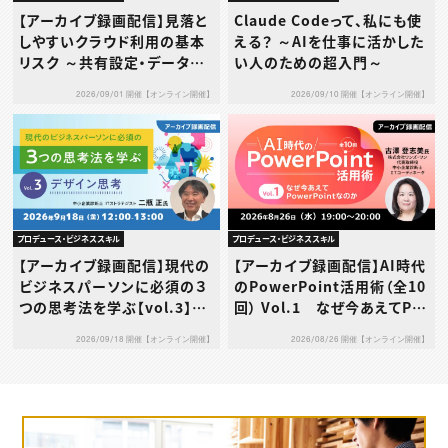
【アーカイブ録画配信】見落と
Claude Codeって、私にも使
しやすいクラウド利用の基本
える？ ～AIを仕事に活かした
リスク ～共有設定・データ送
い人のための超入門～
信・利用規約…その使い方、本
2026/09/01 開催【オンライン開催】
2026/09/10 開催【オンライン開催】
当に大丈夫？～
プロデュース・ビジネススキル
プロデュース・ビジネススキル
【アーカイブ録画配信】現代の
【アーカイブ録画配信】AI時代
ビジネスパーソンに必須の３
のPowerPoint活用術（全10
つの思考法を学ぶ【vol.3】デ
回） Vol.1 なぜ今あえてPo
ザイン思考
werPointなのか
2026/09/18 開催【オンライン開催】
2026/08/26 開催【オンライン開催】