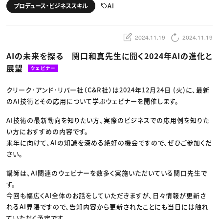
動画配信・映像制作
TOP Creator’s コラム トップ
AI
プロデュース・ビジネススキル
編集・ライティング
Webクリエイター
セミナー
マーケティング
アプリクリエイター
ディレクション
ゲームクリエイター
業界解説・キャリア事情
映像クリエイター
ニュース・トレンド
2024.11.19
2024.11.19
お役立ち基礎知識
マーケッター
クリエイターインタビュー
ニュース・トレンド トップ
AIの未来を探る 関口和真先生に聞く2024年AIの進化と
C＆R Magazine
Web
展望
映像
ウェビナー
ゲーム・エンタメ
広告
クリーク･アンド･リバー社（C&R社）は2024年12月24日 (火)に、最新
出版
CREATIVE VILLAGEからのお知らせ
のAI技術とその応用について学ぶウェビナーを開催します。
AI技術の最新動向を知りたい方、実際のビジネスでの応用例を知りた
プロフェッショナル×つながる×メディア
い方におすすめの内容です。
来年に向けて、AIの知識を深める絶好の機会ですので、ぜひご参加くだ
さい。
講師は、AI関連のウェビナーを数多く実施いただいている関口先生で
す。
今回も幅広くAI全体のお話をしていただきますが、日々情報が更新さ
れるAI界隈ですので、告知内容から更新されたことにも当日には触れ
ていただく予定です。