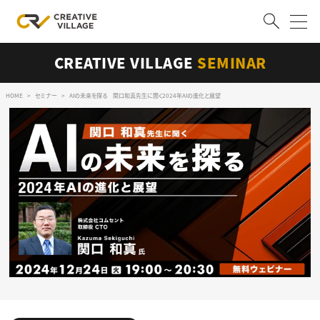
CREATIVE VILLAGE
SEMINAR
ACCOUNT
ログイン
会員登録
HOME
セミナー
AIの未来を探る 関口和真先生に聞く2024年AIの進化と展望
RECRUIT
クリエイター求人を探す
CREATIVE JOB求人検索
特集求人
採用説明会
転職支援サービス
CONTENTS
スキルアップしたい！
スキルアップしたい！ トップ
デザイン
TOP Creator’s コラム
プログラミング