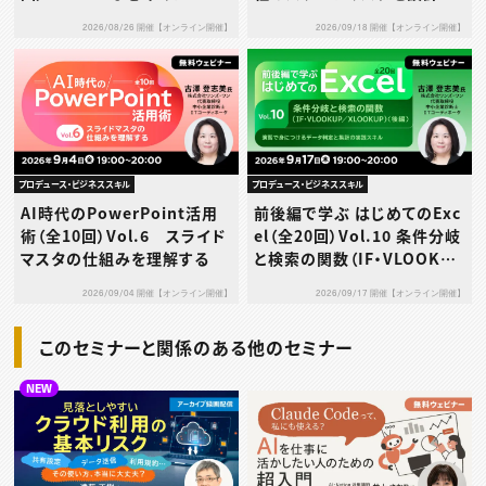
werPointなのか
る
2026/08/26 開催【オンライン開催】
2026/09/18 開催【オンライン開催】
プロデュース・ビジネススキル
プロデュース・ビジネススキル
AI時代のPowerPoint活用
前後編で学ぶ はじめてのExc
術（全10回）Vol.6 スライド
el（全20回）Vol.10 条件分岐
マスタの仕組みを理解する
と検索の関数（IF・VLOOKUP
／XLOOKUP）（後編）～演習
2026/09/04 開催【オンライン開催】
2026/09/17 開催【オンライン開催】
で身につけるデータ判定と集
計の実践スキル～
このセミナーと関係のある他のセミナー
NEW