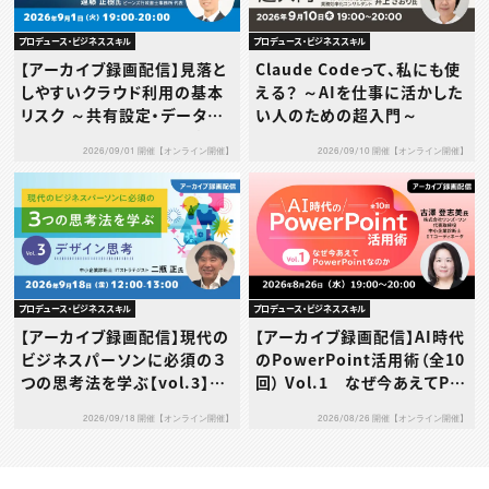
プロデュース・ビジネススキル
プロデュース・ビジネススキル
【アーカイブ録画配信】見落と
Claude Codeって、私にも使
しやすいクラウド利用の基本
える？ ～AIを仕事に活かした
リスク ～共有設定・データ送
い人のための超入門～
信・利用規約…その使い方、本
2026/09/01 開催【オンライン開催】
2026/09/10 開催【オンライン開催】
当に大丈夫？～
プロデュース・ビジネススキル
プロデュース・ビジネススキル
【アーカイブ録画配信】現代の
【アーカイブ録画配信】AI時代
ビジネスパーソンに必須の３
のPowerPoint活用術（全10
つの思考法を学ぶ【vol.3】デ
回） Vol.1 なぜ今あえてPo
ザイン思考
werPointなのか
2026/09/18 開催【オンライン開催】
2026/08/26 開催【オンライン開催】