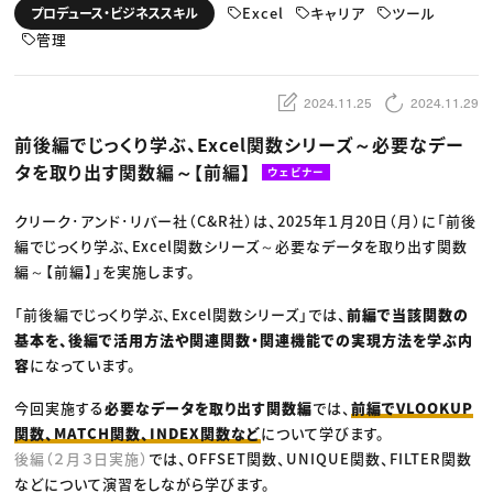
動画配信・映像制作
TOP Creator’s コラム トップ
Excel
キャリア
ツール
プロデュース・ビジネススキル
編集・ライティング
Webクリエイター
セミナー
マーケティング
管理
アプリクリエイター
ディレクション
ゲームクリエイター
業界解説・キャリア事情
映像クリエイター
ニュース・トレンド
お役立ち基礎知識
マーケッター
2024.11.25
2024.11.29
クリエイターインタビュー
ニュース・トレンド トップ
C＆R Magazine
Web
前後編でじっくり学ぶ、Excel関数シリーズ～必要なデー
映像
タを取り出す関数編～【前編】
ゲーム・エンタメ
ウェビナー
広告
出版
クリーク･アンド･リバー社（C&R社）は、2025年１月20日（月）に「前後
CREATIVE VILLAGEからのお知らせ
編でじっくり学ぶ、Excel関数シリーズ～必要なデータを取り出す関数
編～【前編】」を実施します。
プロフェッショナル×つながる×メディア
「前後編でじっくり学ぶ、Excel関数シリーズ」では、
前編で当該関数の
基本を、後編で活用方法や関連関数・関連機能での実現方法を学ぶ内
容
になっています。
今回実施する
必要なデータを取り出す関数編
では、
前編でVLOOKUP
関数、MATCH関数、INDEX関数など
について学びます。
後編（２月３日実施）
では、OFFSET関数、UNIQUE関数、FILTER関数
などについて演習をしながら学びます。