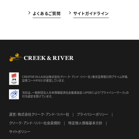
よくあるご質問
サイトガイドライン
CREEK & RIVER Co., Ltd.
CREATIVE VILLAGEは株式会社クリーク･アンド･リバー社（東京証券
取引所プライム市場、
証券コード4763）が運営しています。
当社は、一般財団法人日本情報経済社会推進協会（JIPDEC）より
「プライバシーマーク」の
付与認定を受けています。
運営：株式会社クリーク･アンド･リバー社
プライバシーポリシー
クリーク･アンド･リバー社会員規約
特定個人情報基本方針
サイトポリシー