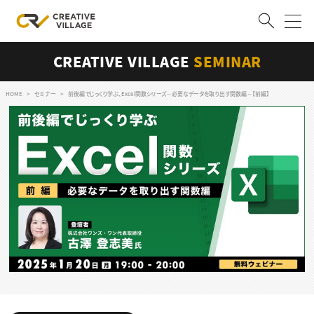
CREATIVE VILLAGE
SEMINAR
ACCOUNT
ログイン
会員登録
HOME
セミナー
前後編でじっくり学ぶ、Excel関数シリーズ～必要なデータを取り出す関数編～【前編】
RECRUIT
クリエイター求人を探す
CREATIVE JOB求人検索
特集求人
採用説明会
転職支援サービス
CONTENTS
スキルアップしたい！
スキルアップしたい！ トップ
デザイン
TOP Creator’s コラム
プログラミング