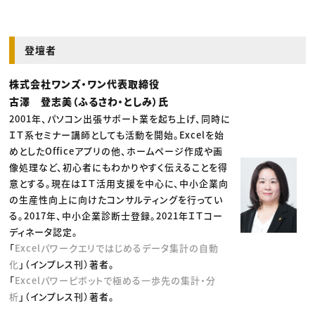
登壇者
株式会社ワンズ・ワン代表取締役
古澤 登志美（ふるさわ・としみ）氏
2001年、パソコン出張サポート業を起ち上げ、同時に
ＩＴ系セミナー講師としても活動を開始。Excelを始
めとしたOfficeアプリの他、ホームページ作成や画
像処理など、初心者にもわかりやすく伝えることを得
意とする。現在はＩＴ活用支援を中心に、中小企業向
の生産性向上に向けたコンサルティングを行ってい
る。2017年、中小企業診断士登録。2021年ＩＴコー
ディネータ認定。
「
Excelパワークエリではじめるデータ集計の自動
化
」（インプレス刊）著者。
「
Excelパワーピボットで極める一歩先の集計・分
析
」（インプレス刊）著者。