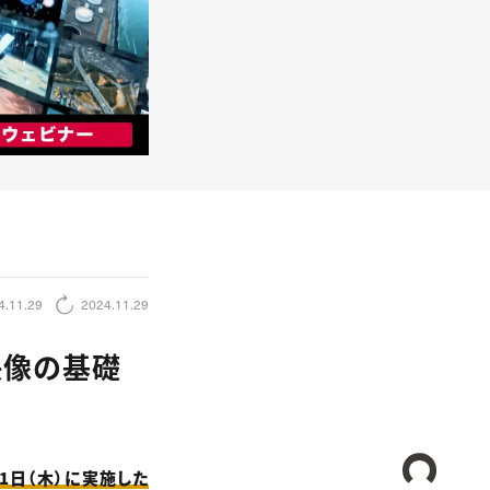
4.11.29
2024.11.29
映像の基礎
CREA
11日（木）に実施した