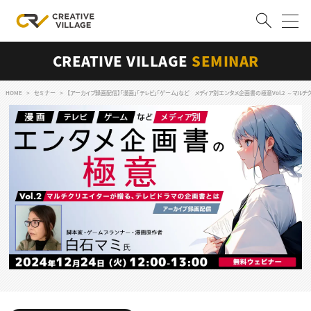
CREATIVE VILLAGE
SEMINAR
ACCOUNT
ログイン
会員登録
HOME
セミナー
【アーカイブ録画配信】「漫画」「テレビ」「ゲーム」など メディア別エンタメ企画書の極意Vol.2 ～マル
RECRUIT
クリエイター求人を探す
CREATIVE JOB求人検索
特集求人
採用説明会
転職支援サービス
CONTENTS
スキルアップしたい！
スキルアップしたい！ トップ
デザイン
TOP Creator’s コラム
プログラミング