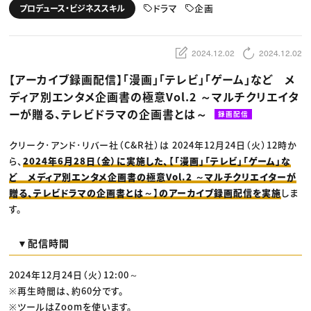
動画配信・映像制作
TOP Creator’s コラム トップ
ドラマ
企画
プロデュース・ビジネススキル
編集・ライティング
Webクリエイター
セミナー
マーケティング
アプリクリエイター
ディレクション
ゲームクリエイター
業界解説・キャリア事情
映像クリエイター
ニュース・トレンド
2024.12.02
2024.12.02
お役立ち基礎知識
マーケッター
クリエイターインタビュー
ニュース・トレンド トップ
【アーカイブ録画配信】「漫画」「テレビ」「ゲーム」など メ
C＆R Magazine
Web
ディア別エンタメ企画書の極意Vol.2 ～マルチクリエイタ
映像
ゲーム・エンタメ
ーが贈る、テレビドラマの企画書とは～
録画配信
広告
出版
CREATIVE VILLAGEからのお知らせ
クリーク･アンド･リバー社（C&R社）は 2024年12月24日（火）12時か
ら、
2024年6月28日（金）に実施した、【「漫画」「テレビ」「ゲーム」な
ど メディア別エンタメ企画書の極意Vol.2 ～マルチクリエイターが
プロフェッショナル×つながる×メディア
贈る、テレビドラマの企画書とは～】のアーカイブ録画配信を実施
しま
す。
▼配信時間
2024年12月24日（火）12:00～
※再生時間は、約60分です。
※ツールはZoomを使います。