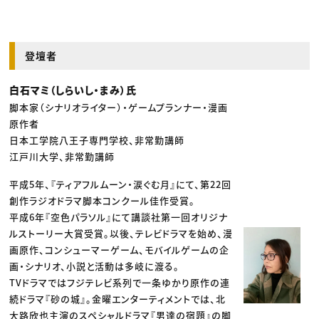
登壇者
白石マミ（しらいし・まみ）氏
脚本家（シナリオライター）・ゲームプランナー・漫画
原作者
日本工学院八王子専門学校、非常勤講師
江戸川大学、非常勤講師
平成5年、『ティアフルムーン・涙ぐむ月』にて、第22回
創作ラジオドラマ脚本コンクール佳作受賞。
平成6年『空色パラソル』にて講談社第一回オリジナ
ルストーリー大賞受賞。以後、テレビドラマを始め、漫
画原作、コンシューマーゲーム、モバイルゲームの企
画・シナリオ、小説と活動は多岐に渡る。
TVドラマではフジテレビ系列で一条ゆかり原作の連
続ドラマ『砂の城』。金曜エンターティメントでは、北
大路欣也主演のスペシャルドラマ『男達の宿題』の脚