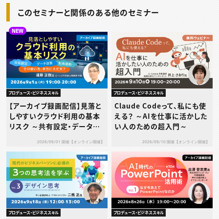
このセミナーと関係のある他のセミナー
NEW
プロデュース・ビジネススキル
プロデュース・ビジネススキル
【アーカイブ録画配信】見落と
Claude Codeって、私にも使
しやすいクラウド利用の基本
える？ ～AIを仕事に活かした
リスク ～共有設定・データ送
い人のための超入門～
信・利用規約…その使い方、本
2026/09/01 開催【オンライン開催】
2026/09/10 開催【オンライン開催】
当に大丈夫？～
プロデュース・ビジネススキル
プロデュース・ビジネススキル