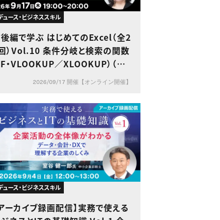
デュース・ビジネススキル
後編で学ぶ はじめてのExcel（全2
回）Vol.10 条件分岐と検索の関数
IF・VLOOKUP／XLOOKUP）（後
編）～演習で身につけるデータ判定
2026/09/17 開催【オンライン開催】
と集計の実践スキル～
デュース・ビジネススキル
【アーカイブ録画配信】実務で使える