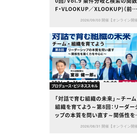
0回）Vol.9 条件分岐と検索の関数
F・VLOOKUP／XLOOKUP)（前編
～判断・検索・条件集計の基本を
2026/09/03 開催【オンライン開
解する～
プロデュース・ビジネススキル
「対話で育む組織の未来」～チーム
組織を育てよう～第8回：リーダー
ップの本質を問い直す～関係性を
く力を中心に～
2026/08/31 開催【オンライン開