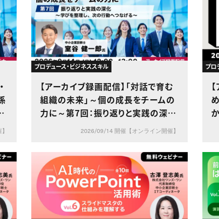
プロデュース・ビジネススキル
プロ
・
【アーカイブ録画配信】「対話で育む
係
組織の未来」～個の成長をチームの
め
d
力に～第7回：振り返りと実践の深
化〜学びを整理し、次の行動へつな
催】
2026/09/14 開催【オンライン開催】
げる〜