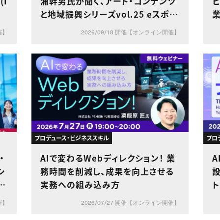
(I
浦幹男氏が聞く、アート・コンテンツ
ビ
）
と地域振興シリーズvol.25 eスポー
理
ツによる地方創生～多様な領域での
催】
2026/09/18 開催【オンライン開催】
eスポーツの展開とこれからの可能
性～
プロデュース・ビジネススキル
プロ
・
AIで変わるWebディレクション！ 業
A
シ
務時間を削減し、成果を向上させる
築
実務への組み込み方
催】
2026/07/27 開催【オンライン開催】