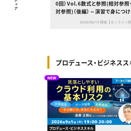
0回）Vol.6数式と参照(相対参照
対参照)（後編）～演習で身につけ
計算と参照の基本操作～
2026/08/13 開催【オンライン
プロデュース・ビジネスス
NEW
プロデュース・ビジネススキル