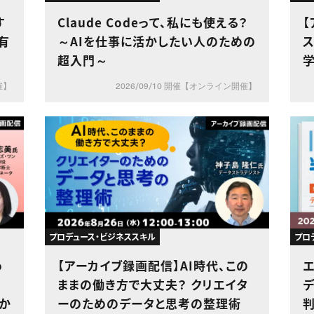
す
Claude Codeって、私にも使える？
有
～AIを仕事に活かしたい人のための
超入門～
学
催】
2026/09/10 開催【オンライン開催】
プロデュース・ビジネススキル
プロ
o
【アーカイブ録画配信】AI時代、この
1
ままの働き方で大丈夫？ クリエイタ
のか
ーのためのデータと思考の整理術
判