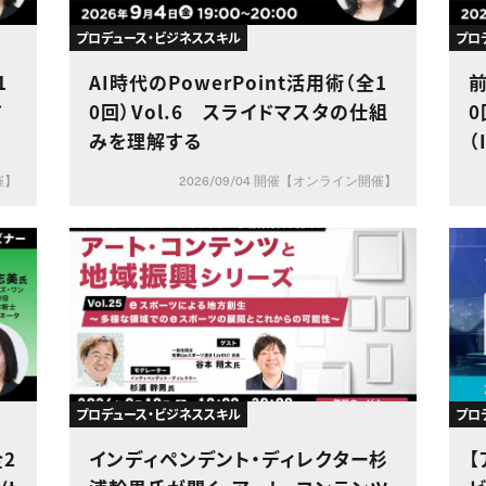
プロデュース・ビジネススキル
プロ
1
AI時代のPowerPoint活用術（全1
前
ド
0回）Vol.6 スライドマスタの仕組
0
みを理解する
（
催】
2026/09/04 開催【オンライン開催】
プロデュース・ビジネススキル
プロ
全2
インディペンデント・ディレクター杉