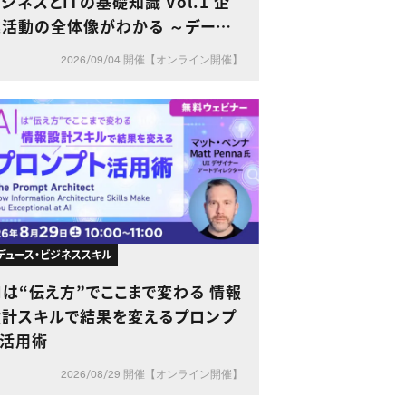
ジネスとITの基礎知識 Vol.1 企
業活動の全体像がわかる ～データ・
会計・DXで理解する企業のしくみ～
2026/09/04 開催【オンライン開催】
デュース・ビジネススキル
Iは“伝え方”でここまで変わる 情報
設計スキルで結果を変えるプロンプ
ト活用術
2026/08/29 開催【オンライン開催】