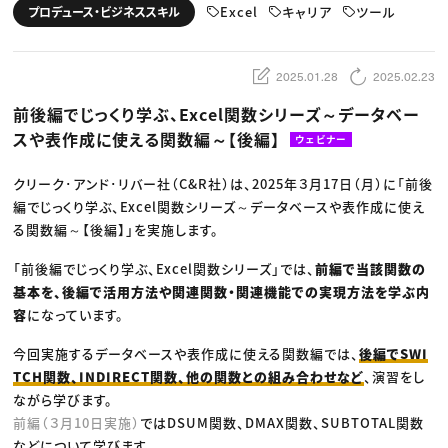
動画配信・映像制作
TOP Creator’s コラム トップ
Excel
キャリア
ツール
プロデュース・ビジネススキル
編集・ライティング
Webクリエイター
セミナー
マーケティング
アプリクリエイター
ディレクション
ゲームクリエイター
業界解説・キャリア事情
映像クリエイター
ニュース・トレンド
2025.01.28
2025.02.23
お役立ち基礎知識
マーケッター
クリエイターインタビュー
ニュース・トレンド トップ
前後編でじっくり学ぶ、Excel関数シリーズ～データベー
C＆R Magazine
Web
スや表作成に使える関数編～【後編】
映像
ウェビナー
ゲーム・エンタメ
広告
クリーク･アンド･リバー社（C&R社）は、2025年３月17日（月）に「前後
出版
CREATIVE VILLAGEからのお知らせ
編でじっくり学ぶ、Excel関数シリーズ～データベースや表作成に使え
る関数編～【後編】」を実施します。
プロフェッショナル×つながる×メディア
「前後編でじっくり学ぶ、Excel関数シリーズ」では、
前編で当該関数の
基本を、後編で活用方法や関連関数・関連機能での実現方法を学ぶ内
容
になっています。
今回実施するデータベースや表作成に使える関数編では、
後編でSWI
TCH関数、INDIRECT関数、他の関数との組み合わせなど
、演習をし
ながら学びます。
前編（３月10日実施）
ではDSUM関数、DMAX関数、SUBTOTAL関数
などについて学びます。