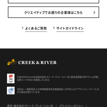
クリエイティブでお困りの企業様はこちら
よくあるご質問
サイトガイドライン
CREEK & RIVER Co., Ltd.
CREATIVE VILLAGEは株式会社クリーク･アンド･リバー社（東京証券
取引所プライム市場、
証券コード4763）が運営しています。
当社は、一般財団法人日本情報経済社会推進協会（JIPDEC）より
「プライバシーマーク」の
付与認定を受けています。
運営：株式会社クリーク･アンド･リバー社
プライバシーポリシー