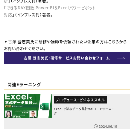
析
」（インプレス刊）著者。
「
できるDAX関数 Power BI＆Excelパワーピボット
対応
」（インプレス刊）著者。
▼古澤 登志美氏に研修や講師を依頼されたい企業の方はこちらから
お問い合わせください。
古澤 登志美氏：研修サービスお問い合わせフォーム
関連Eラーニング
プロデュース・ビジネススキル
Excelで学ぶデータ集計Vol.1 Eラーニン
グ
2024.06.19