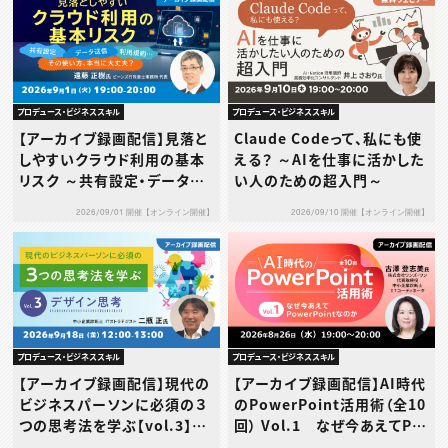
プロデュース・ビジネススキル
プロデュース・ビジネススキル
【アーカイブ録画配信】見落と
Claude Codeって、私にも使
しやすいクラウド利用の基本
える？ ～AIを仕事に活かした
リスク ～共有設定・データ送
い人のための超入門～
信・利用規約…その使い方、本
2026/09/01 開催【オンライン開催】
2026/09/10 開催【オンライン開催】
当に大丈夫？～
プロデュース・ビジネススキル
プロデュース・ビジネススキル
【アーカイブ録画配信】現代の
【アーカイブ録画配信】AI時代
ビジネスパーソンに必須の３
のPowerPoint活用術（全10
つの思考法を学ぶ【vol.3】デ
回） Vol.1 なぜ今あえてPo
ザイン思考
werPointなのか