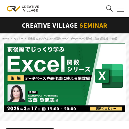
CREATIVE VILLAGE
SEMINAR
ACCOUNT
ログイン
会員登録
HOME
セミナー
前後編でじっくり学ぶ、Excel関数シリーズ～データベースや表作成に使える関数編～【後編】
RECRUIT
クリエイター求人を探す
CREATIVE JOB求人検索
特集求人
採用説明会
転職支援サービス
CONTENTS
スキルアップしたい！
スキルアップしたい！ トップ
デザイン
TOP Creator’s コラム
プログラミング