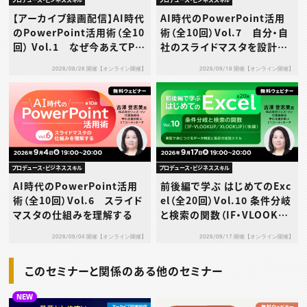
【アーカイブ録画配信】AI時代
AI時代のPowerPoint活用
のPowerPoint活用術（全10
術（全10回）Vol.7 自分・自
回） Vol.1 なぜ今あえてPo
社のスライドマスタを設計す
werPointなのか
る
2026/08/26 開催【オンライン開催】
2026/09/18 開催【オンライン開催】
プロデュース・ビジネススキル
プロデュース・ビジネススキル
AI時代のPowerPoint活用
前後編で学ぶ はじめてのExc
術（全10回）Vol.6 スライド
el（全20回）Vol.10 条件分岐
マスタの仕組みを理解する
と検索の関数（IF・VLOOKUP
／XLOOKUP）（後編）～演習
2026/09/04 開催【オンライン開催】
2026/09/17 開催【オンライン開催】
で身につけるデータ判定と集
計の実践スキル～
このセミナーと関係のある他のセミナー
NEW