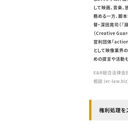
して映画、音楽、
務める一方、脚本家
督・深田晃司（『
（Creative 
営利団体「acti
として映像業界の
めの提言や活動も
E&R総合法律会
相談 (er-law.biz
権利処理を