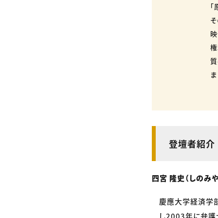
「
そ
映
権
質
ま
登壇者紹介
四宮 隆史（しのみや
慶應大学経済学部
し2003年に弁