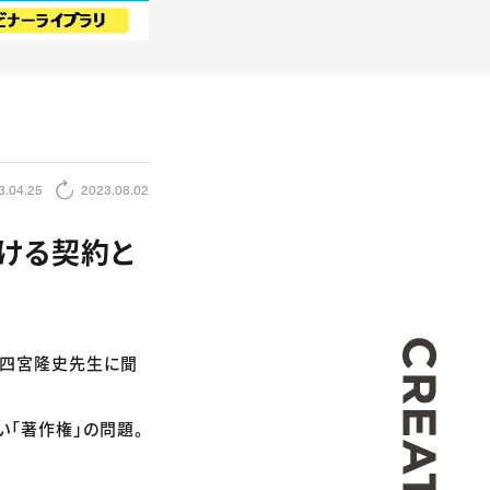
3.04.25
2023.08.02
おける契約と
CREA
・四宮隆史先生に聞
い「著作権」の問題。