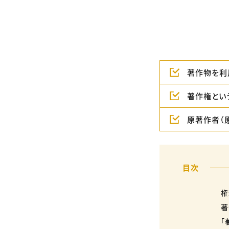
著作物を利
著作権とい
原著作者（
権
著
「