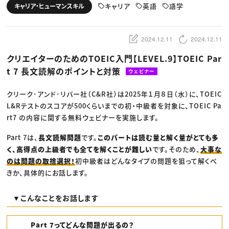
動画配信・映像制作
TOP Creator’s コラム トップ
キャリア
英語
語学
キャリア・ヒューマンスキル
編集・ライティング
Webクリエイター
セミナー
マーケティング
アプリクリエイター
ディレクション
ゲームクリエイター
業界解説・キャリア事情
映像クリエイター
ニュース・トレンド
2024.12.11
2024.12.11
お役立ち基礎知識
マーケッター
クリエイターインタビュー
ニュース・トレンド トップ
クリエイターのためのTOEIC入門【LEVEL.9】TOEIC Par
C＆R Magazine
Web
t 7 長文読解のポイントと対策
映像
ウェビナー
ゲーム・エンタメ
広告
クリーク･アンド･リバー社（C&R社）は2025年１月８日（水）に、TOEIC
出版
CREATIVE VILLAGEからのお知らせ
L&Rテストのスコアが500くらいまでの初・中級者を対象に、TOEIC Pa
rt7 の内容に関する無料ウェビナーを実施します。
プロフェッショナル×つながる×メディア
Part 7は、
長文読解問題
です。
このパートは読む量と解く量がとても多
く、高得点の上級者でも全てを解くことが難しい
です。そのため、
大事な
のは問題の取捨選択！
初中級者はどんなタイプの問題を狙って解くべ
きか、具体的にお話します。
​▼こんなことをお話します
Part 7ってどんな問題が出るの？