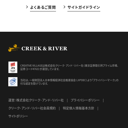
よくあるご質問
サイトガイドライン
CREEK & RIVER Co., Ltd.
CREATIVE VILLAGEは株式会社クリーク･アンド･リバー社（東京証券
取引所プライム市場、
証券コード4763）が運営しています。
当社は、一般財団法人日本情報経済社会推進協会（JIPDEC）より
「プライバシーマーク」の
付与認定を受けています。
運営：株式会社クリーク･アンド･リバー社
プライバシーポリシー
クリーク･アンド･リバー社会員規約
特定個人情報基本方針
サイトポリシー