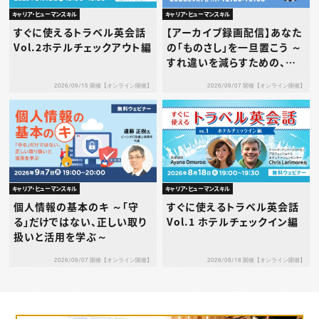
キャリア・ヒューマンスキル
キャリア・ヒューマンスキル
すぐに使えるトラベル英会話
【アーカイブ録画配信】あなた
Vol.2ホテルチェックアウト編
の「ものさし」を一旦置こう ～
すれ違いを減らすための、タ
イプ別1on1の考え方と実践
2026/09/15 開催【オンライン開催】
2026/09/07 開催【オンライン開催】
～
キャリア・ヒューマンスキル
キャリア・ヒューマンスキル
個人情報の基本のキ ～「守
すぐに使えるトラベル英会話
る」だけではない、正しい取り
Vol.1 ホテルチェックイン編
扱いと活用を学ぶ～
2026/09/07 開催【オンライン開催】
2026/08/18 開催【オンライン開催】