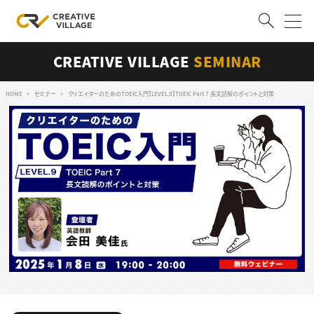
CREATIVE VILLAGE
SEMINAR
ACCOUNT
ログイン
会員登録
HOME
セミナー
クリエイターのためのTOEIC入門【LEVEL.9】TOEIC Part 7 長文読解のポイントと対策
RECRUIT
クリエイター求人を探す
CREATIVE JOB求人検索
特集求人
採用説明会
転職支援サービス
CONTENTS
スキルアップしたい！
スキルアップしたい！ トップ
デザイン
TOP Creator’s コラム
プログラミング