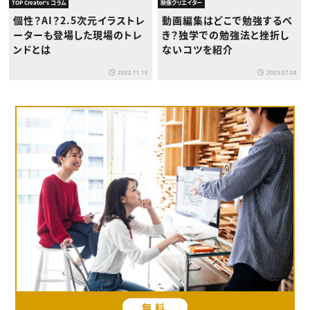
TOP Creator's コラム
映像クリエイター
個性？AI？2.5次元イラストレ
動画編集はどこで勉強するべ
ーターも登場した現場のトレ
き？独学での勉強法と挫折し
ンドとは
ないコツを紹介
2022.11.15
2023.07.04
無料