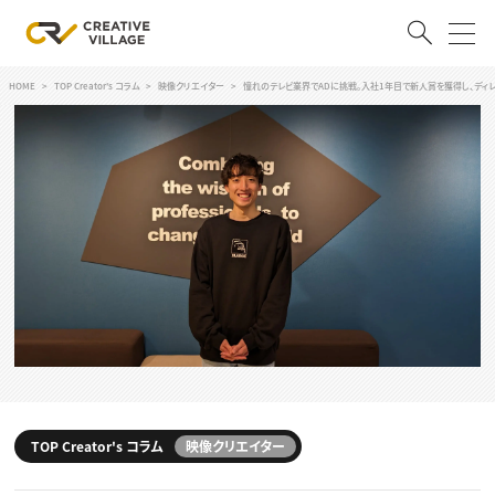
HOME
TOP Creator's コラム
映像クリエイター
憧れのテレビ業界でADに挑戦。入社1年目で新人賞を獲得し、ディレ
ACCOUNT
ログイン
会員登録
RECRUIT
クリエイター求人を探す
CREATIVE JOB求人検索
特集求人
採用説明会
転職支援サービス
CONTENTS
スキルアップしたい！
スキルアップしたい！ トップ
TOP Creator's コラム
映像クリエイター
デザイン
TOP Creator’s コラム
プログラミング