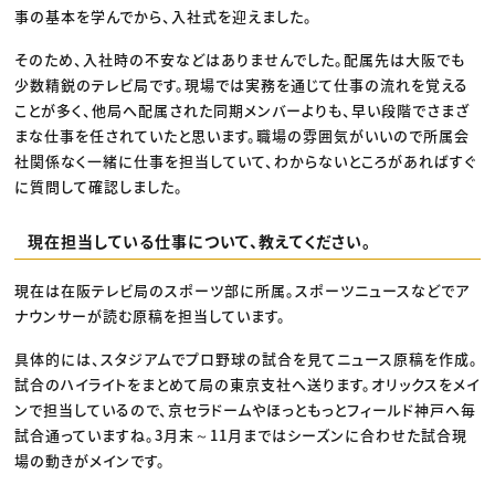
事の基本を学んでから、入社式を迎えました。
そのため、入社時の不安などはありませんでした。配属先は大阪でも
少数精鋭のテレビ局です。現場では実務を通じて仕事の流れを覚える
ことが多く、他局へ配属された同期メンバーよりも、早い段階でさまざ
まな仕事を任されていたと思います。職場の雰囲気がいいので所属会
社関係なく一緒に仕事を担当していて、わからないところがあればすぐ
に質問して確認しました。
現在担当している仕事について、教えてください。
現在は在阪テレビ局のスポーツ部に所属。スポーツニュースなどでア
ナウンサーが読む原稿を担当しています。
具体的には、スタジアムでプロ野球の試合を見てニュース原稿を作成。
試合のハイライトをまとめて局の東京支社へ送ります。オリックスをメイ
ンで担当しているので、京セラドームやほっともっとフィールド神戸へ毎
試合通っていますね。3月末～11月まではシーズンに合わせた試合現
場の動きがメインです。