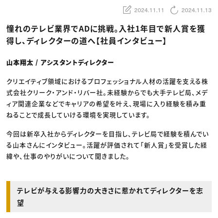
動画配信・映像制作
TOP Creator’s コラム トップ
編集・ライティング
Webクリエイター
2024.11.11
2024.11.13
セミナー
マーケティング
アプリクリエイター
ディレクション
ゲームクリエイター
憧れのテレビ業界でADに挑戦。入社1年目で新人賞を獲
業界解説・キャリア事情
映像クリエイター
ニュース・トレンド
得し、ディレクターの道へ【社員インタビュー】
お役立ち基礎知識
マーケッター
クリエイターインタビュー
ニュース・トレンド トップ
C＆R Magazine
Web
山本翔太 / アシスタントディレクター
映像
ゲーム・エンタメ
クリエイティブ領域におけるプロフェッショナル人材の活躍を支える株
広告
出版
式会社クリーク・アンド・リバー社。未経験からでも大手テレビ局、メデ
CREATIVE VILLAGEからのお知らせ
ィア関連企業などでキャリアの希望を叶え、現場に入り経験を積み重
ねることで成長していける環境を実現しています。
プロフェッショナル×つながる×メディア
今回は新卒入社からディレクターを目指し、テレビ局で経験を積んでい
る山本さんにインタビュー。活躍が評価されて「新人賞」を受賞した経
緯や、仕事のやりがいについて聞きました。
テレビが与える影響力の大きさに惹かれてディレクターを志
望