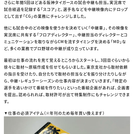
さらに年間5回ほどある阪神タイガースの試合中継も担当。実況席で
試合経過を記録する「スコア」と、選手名などを中継映像内にテロップ
として出す「CG」の業務にチャレンジしました。
他にも試合中のどの映像を使うかを決めていく「中継車」、その映像を
実況席に共有する「フロアディレクター」、中継担当のディレクターとコ
ミュニケーションを取りながらCMを流すタイミングを決める「MD」な
ど、多くの業務でプロ野球の中継が成り立っています。
最初は仕事の流れを見て覚えるところからスタートし、3回目ぐらいから
徐々に取材〜原稿作成を任せてもらいました。東京支社から取材依頼
の指示を受けたり、自分たちで取材の担当などを振り分けたりしなが
ら、中継・レギュラーシーズンの仕事内容が決まっていきます。「特定の
選手を追いかけて番組を作りたい」といった番組企画があれば、企画書
を提出。認められれば、取材許可が出て特集制作にもチャレンジできま
す。
▼仕事の必須アイテム（※年刊のため毎年買い換えます）