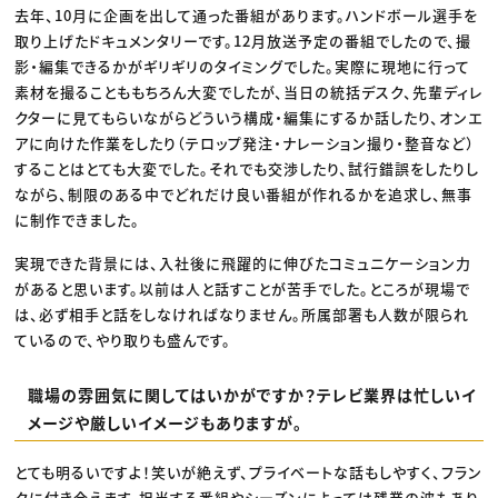
去年、10月に企画を出して通った番組があります。ハンドボール選手を
取り上げたドキュメンタリーです。12月放送予定の番組でしたので、撮
影・編集できるかがギリギリのタイミングでした。実際に現地に行って
素材を撮ることももちろん大変でしたが、当日の統括デスク、先輩ディレ
クターに見てもらいながらどういう構成・編集にするか話したり、オンエ
アに向けた作業をしたり（テロップ発注・ナレーション撮り・整音など）
することはとても大変でした。それでも交渉したり、試行錯誤をしたりし
ながら、制限のある中でどれだけ良い番組が作れるかを追求し、無事
に制作できました。
実現できた背景には、入社後に飛躍的に伸びたコミュニケーション力
があると思います。以前は人と話すことが苦手でした。ところが現場で
は、必ず相手と話をしなければなりません。所属部署も人数が限られ
ているので、やり取りも盛んです。
職場の雰囲気に関してはいかがですか？テレビ業界は忙しいイ
メージや厳しいイメージもありますが。
とても明るいですよ！笑いが絶えず、プライベートな話もしやすく、フラン
クに付き合えます。担当する番組やシーズンによっては残業の波もあり