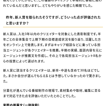
れているんだと思いますし、とてもやりがいを感じた瞬間でした。
昨年、新人賞を取られたそうですが、どういった点が評価された
と思いますか？
新人賞は、入社3年以内のクリエイターを対象にした表彰制度です。半
年ごとの全体集会で上期下期の目標達成状況を振り返り、活躍した方
をオンライン上で発表します。まずはキャリア相談などに乗っている担
当エージェントが各クリエイターを推薦。半期の実績、面談内容を元に
エージェントが推薦文を作成し、その上で各局担当エージェント8名か
らの投票によって選ばれます。
新人賞に該当するクリエイターは、新卒・中途も含めて30名ほどでし
た。まさか自分が選んでもらえるとは予想していなかったので驚きまし
た。
分業化が進んでいる番組制作の現場で、素材集めや取材、編集に至る
まで対応できた点を評価いただいたとのことでした。
実際の推薦文（一部抜粋）