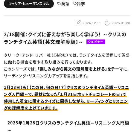
動画配信・映像制作
TOP Creator’s コラム トップ
英語
語学
キャリア・ヒューマンスキル
編集・ライティング
Webクリエイター
セミナー
マーケティング
アプリクリエイター
ディレクション
ゲームクリエイター
業界解説・キャリア事情
映像クリエイター
ニュース・トレンド
2024.12.11
2025.01.20
お役立ち基礎知識
マーケッター
クリエイターインタビュー
ニュース・トレンド トップ
2/18開催：クイズに答えながら楽しく学ぼう！ ～クリスの
C＆R Magazine
Web
ランチタイム英語【英文理解度編】～
映像
ウェビナー
ゲーム・エンタメ
広告
クリーク･アンド･リバー社（C&R社）では、ランチタイムを活用して英語
出版
CREATIVE VILLAGEからのお知らせ
に触れる機会を増やす取り組みを行っております。
このシリーズでは、
「楽しみながら英文の理解度を上げる」をテーマ
に、
リーディング・リスニング力アップを目指します。
プロフェッショナル×つながる×メディア
1月28日（火）【この日、何の日！？】クリスのランチタイム英語～リスニ
ング入門編～で、題材となった「１月31日ホットチョコレートの日」で
使用した英文に関するクイズに回答しながら、リーディングとリスニン
グの理解度を上げていきます。
2025年1月28日クリスのランチタイム英語～リスニング入門編
～