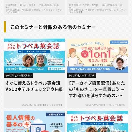
毎週木曜日 12:45～13:00 （祝日の場合はお休
毎週木曜日 12:15～12:30 （祝日の場合はお休
み）
み）
※申込締切は、各回の終了時間までとなります【オン
※申込締切は、各回の終了時間までとなります【オン
ライン開催】
ライン開催】
このセミナーと関係のある他のセミナー
キャリア・ヒューマンスキル
キャリア・ヒューマンスキル
すぐに使えるトラベル英会話
【アーカイブ録画配信】あなた
Vol.2ホテルチェックアウト編
の「ものさし」を一旦置こう ～
すれ違いを減らすための、タ
イプ別1on1の考え方と実践
2026/09/15 開催【オンライン開催】
2026/09/07 開催【オンライン開催】
～