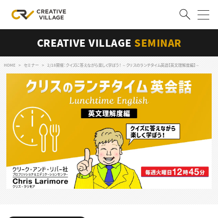
CREATIVE VILLAGE
SEMINAR
ACCOUNT
ログイン
会員登録
HOME
セミナー
2/18開催：クイズに答えながら楽しく学ぼう！ ～クリスのランチタイム英語【英文理解度編】～
RECRUIT
クリエイター求人を探す
CREATIVE JOB求人検索
特集求人
採用説明会
転職支援サービス
CONTENTS
スキルアップしたい！
スキルアップしたい！ トップ
デザイン
TOP Creator’s コラム
プログラミング