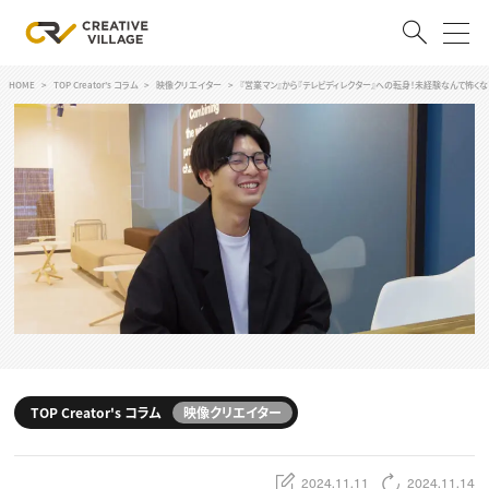
HOME
TOP Creator's コラム
映像クリエイター
『営業マン』から『テレビディレクター』への転身！未経験なんて怖くな
ACCOUNT
ログイン
会員登録
RECRUIT
クリエイター求人を探す
CREATIVE JOB求人検索
特集求人
採用説明会
転職支援サービス
CONTENTS
スキルアップしたい！
TOP Creator's コラム
映像クリエイター
スキルアップしたい！ トップ
デザイン
TOP Creator’s コラム
プログラミング
2024.11.11
2024.11.14