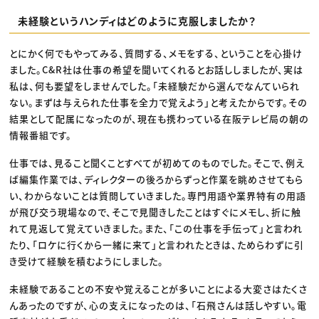
未経験というハンディはどのように克服しましたか？
とにかく何でもやってみる、質問する、メモをする、ということを心掛け
ました。C&R社は仕事の希望を聞いてくれるとお話ししましたが、実は
私は、何も要望をしませんでした。「未経験だから選んでなんていられ
ない。まずは与えられた仕事を全力で覚えよう」と考えたからです。その
結果として配属になったのが、現在も携わっている在阪テレビ局の朝の
情報番組です。
仕事では、見ること聞くことすべてが初めてのものでした。そこで、例え
ば編集作業では、ディレクターの後ろからずっと作業を眺めさせてもら
い、わからないことは質問していきました。専門用語や業界特有の用語
が飛び交う現場なので、そこで見聞きしたことはすぐにメモし、折に触
れて見返して覚えていきました。また、「この仕事を手伝って」と言われ
たり、「ロケに行くから一緒に来て」と言われたときは、ためらわずに引
き受けて経験を積むようにしました。
未経験であることの不安や覚えることが多いことによる大変さはたくさ
んあったのですが、心の支えになったのは、「石飛さんは話しやすい。電