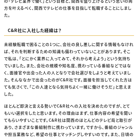
の「テレビ業界で働く」という目標と、関西を盛り上げるという思いの両
方を叶えるべく、関西でテレビの仕事を目指して転職することにしまし
た。
C&R社に入社した経緯は？
未経験転職で困ることの1つに、会社の良し悪しに関する情報もなけれ
ば、それを判断するための知識も備わっていないことがあります。そこ
で私は、「とにかく業界に入ってみて、それから考えよう」という気持ち
でいました。また、会社の規模や知名度、携わっている番組などではな
く、面接官や出会った人の人となりで会社選びをしようと考えていまし
た。そんななかで出会ったのがC&R社です。面接を担当してくれた方は
ても気さくで、「この人達となら気持ちよく一緒に働けそうだ」と思えま
した。
ほとんど即決と言える勢いでC&R社への入社を決めたのですが、とて
もいい選択をしたと思います。その理由はまず、仕事内容の希望を聞い
てもらいやすいことです。C&R社は関西のほとんどのテレビ局と取引が
あり、さまざまな番組制作に携わっています。ですから、番組のジャンル
や担当業務など、希望の仕事とマッチングしやすいのです。また、日頃の