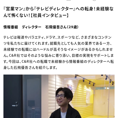
動画配信・映像制作
TOP Creator’s コラム トップ
編集・ライティング
Webクリエイター
セミナー
『営業マン』から『テレビディレクター』への転身！未経験な
マーケティング
アプリクリエイター
ディレクション
ゲームクリエイター
んて怖くない！【社員インタビュー】
業界解説・キャリア事情
映像クリエイター
ニュース・トレンド
お役立ち基礎知識
マーケッター
クリエイターインタビュー
情報番組 ディレクター 石飛優吾さん（29歳）
ニュース・トレンド トップ
C＆R Magazine
Web
映像
テレビは報道やバラエティ、ドラマ、スポーツなど、さまざまなコンテン
ゲーム・エンタメ
ツを私たちに届けてくれます。就職先としても人気の業界である一方、
広告
未経験での転職にはハードルが高そうなイメージがあるかもしれませ
出版
CREATIVE VILLAGEからのお知らせ
ん。C&R社ではそのような悩みに寄り添い、目標の実現をサポートしま
す。今回は、C&R社への転職で未経験から情報番組のディレクターへ転
身した石飛優吾さんを紹介します。
プロフェッショナル×つながる×メディア