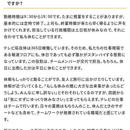
ですか？
勤務時間は9：30から19：00です。たまに残業をすることがありますが、
基本的には定時で終了。上司も、終業時間が来たら早く帰るように声を
かけてくれます。担当している行政機関は土日祝が休みなので、それに
合わせて私も休むことができます。
テレビ局自体は365日稼働しています。そのため、私たちの仕事現場で
ある報道フロアにも、休日であっても必ず誰かがスタンバイする態勢に
なっています。この役割は、チームメンバーが交代で担当。もちろん、休
日に出勤した分は平日に休むことができます。
休暇もしっかりと取ることができ、友人と旅行に出かけたりしています。
休暇が近づいてくると、「もしも休みの間に大きな出来事があったらど
うしよう。みんなに申し訳ない」とそわそわしてくるのですが、周囲から
は「気にせずにゆっくり休みなさい」と言ってもらえます。テレビの仕事
はチームで行います。日々の業務はもちろんのこと、休んだときのサポ
ートなども含めて、チームワークが発揮されている職場だと感じていま
す。