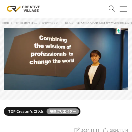
HOME
TOP Creator's コラム
映像クリエイター
難しいテーマにも切り込んでいけるのは 社会からの信頼があるテレ
ACCOUNT
ログイン
会員登録
RECRUIT
クリエイター求人を探す
CREATIVE JOB求人検索
特集求人
採用説明会
転職支援サービス
CONTENTS
スキルアップしたい！
TOP Creator's コラム
映像クリエイター
スキルアップしたい！ トップ
デザイン
TOP Creator’s コラム
プログラミング
2024.11.11
2024.11.14