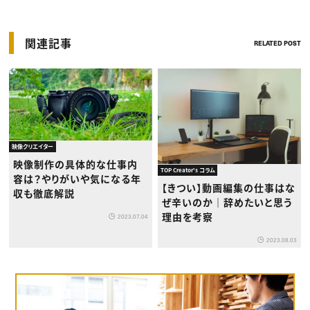
関連記事
RELATED POST
映像クリエイター
映像制作の具体的な仕事内
TOP Creator's コラム
容は？やりがいや気になる年
【きつい】動画編集の仕事はな
収も徹底解説
ぜ辛いのか｜辞めたいと思う
理由を考察
2023.07.04
2023.08.03