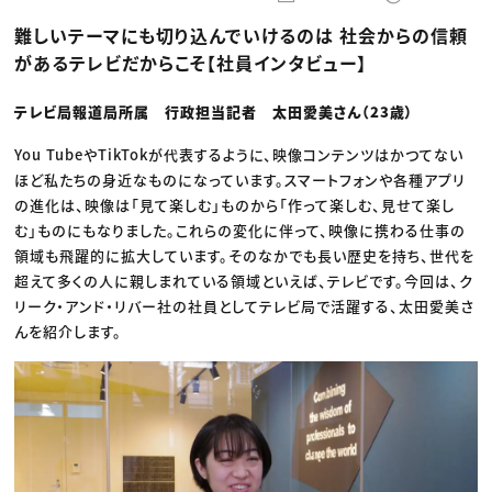
動画配信・映像制作
TOP Creator’s コラム トップ
編集・ライティング
Webクリエイター
セミナー
難しいテーマにも切り込んでいけるのは 社会からの信頼
マーケティング
アプリクリエイター
ディレクション
ゲームクリエイター
があるテレビだからこそ【社員インタビュー】
業界解説・キャリア事情
映像クリエイター
ニュース・トレンド
お役立ち基礎知識
マーケッター
クリエイターインタビュー
テレビ局報道局所属 行政担当記者 太田愛美さん（23歳）
ニュース・トレンド トップ
C＆R Magazine
Web
映像
You TubeやTikTokが代表するように、映像コンテンツはかつてない
ゲーム・エンタメ
ほど私たちの身近なものになっています。スマートフォンや各種アプリ
広告
の進化は、映像は「見て楽しむ」ものから「作って楽しむ、見せて楽し
出版
CREATIVE VILLAGEからのお知らせ
む」ものにもなりました。これらの変化に伴って、映像に携わる仕事の
領域も飛躍的に拡大しています。そのなかでも長い歴史を持ち、世代を
超えて多くの人に親しまれている領域といえば、テレビです。今回は、ク
プロフェッショナル×つながる×メディア
リーク・アンド・リバー社の社員としてテレビ局で活躍する、太田愛美さ
んを紹介します。