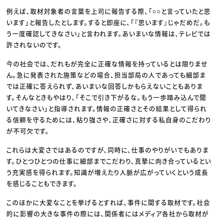
例えば、取材対象者の言葉を上司に報告する際、「○○と言っていたと思
います」と報告したとします。すると即座に、「『思います』じゃだめだ。も
う一度確認してきなさい」と言われます。あいまいな情報は、テレビでは
許されないのです。
今の社会では、だれもが完全に正確な情報を持っているとは限りませ
ん。急に発表された施策などの場合、担当部局の人であっても細部ま
では正確に答えられず、あいまいな回答しかもらえないこともありま
す。そんなときもやはり、「そこで引き下がるな。もう一歩踏み込んで聞
いてきなさい」と指導されます。情報の正確さとその結果として得られ
る信頼を守るためには、粘り強さや、正確さに対する私自身のこだわり
が不可欠です。
これらは大変さではあるのですが、同時に、仕事のやりがいでもありま
す。ひとつひとつの仕事に細部までこだわり、真摯に向き合っているとい
う充実感を得られます。知識が増えたり人脈が広がっていくという成長
を感じることもできます。
このほかに大変なことを挙げるとすれば、事件に関する取材です。社会
的に影響の大きな事件の際には、関係者にはメディア各社から取材が