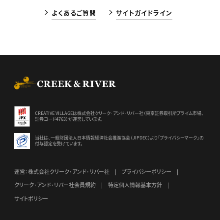
よくあるご質問
サイトガイドライン
CREEK & RIVER Co., Ltd.
CREATIVE VILLAGEは株式会社クリーク･アンド･リバー社（東京証券
取引所プライム市場、
証券コード4763）が運営しています。
当社は、一般財団法人日本情報経済社会推進協会（JIPDEC）より
「プライバシーマーク」の
付与認定を受けています。
運営：株式会社クリーク･アンド･リバー社
プライバシーポリシー
クリーク･アンド･リバー社会員規約
特定個人情報基本方針
サイトポリシー