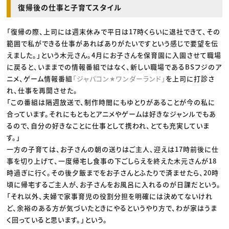
復帰後の仕事と子育てスタイル
「復帰の際、上司には週末休みで平日は17時くらいに退社できて、その
範囲で私ができる仕事があればありがたいですという感じで要望を伝
えました。」という木元さん。4月にお子さんを保育園に入園させて職場
に戻ると、いままでの情報番組ではなく、新しい職場であるBSフジのア
ニメ、ゲーム情報番組
「ジャパコン★ワンダーランド」
を上司に打診さ
れ、仕事を再開させた。
「この番組は隔週放送で、制作時間にもゆとりがあることが今の私に
合っています。それにもともとアニメやゲームは好きなジャンルでもあ
るので、自分の好きなことに仕事として携われ、とても充実していま
す。」
一方の子育ては、お子さんの朝の送りはご主人、迎えは17時前後に仕
事を切り上げて、一度帰宅し食事の下ごしらえを終えた木元さんが18
時過ぎに行く。その後夕飯までをお子さんとふたりで済ませたら、20時
頃に帰宅するご主人が、お子さんをお風呂に入れるのが日課だという。
「それ以外、夫婦で家事育児の役割分担を明確には決めてないけれ
ど、余裕のある方が気づいたときにやるというやり方で、わが家はうま
く回っていると思います。」という。