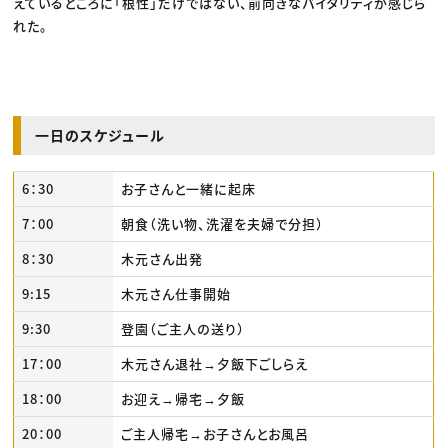
えているところに「根性」だけではない、前向きなバイタリティが感じら
れた。
一日のスケジュール
6：30
お子さんと一緒に起床
7：00
朝食（洗い物、洗濯を夫婦で分担）
8：30
木元さん出発
9:15
木元さん仕事開始
9:30
登園（ご主人の送り）
17：00
木元さん退社→夕飯下ごしらえ
18：00
お迎え→帰宅→夕飯
20：00
ご主人帰宅→お子さんとお風呂