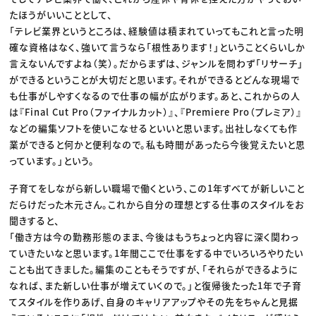
たほうがいいこととして、
「テレビ業界というところは、経験値は積まれていってもこれと言った明
確な資格はなく、強いて言うなら「根性あります！」ということくらいしか
言えないんですよね（笑）。だからまずは、ジャンルを問わず「リサーチ」
ができるということが大切だと思います。それができるとどんな現場で
も仕事がしやすくなるので仕事の幅が広がります。あと、これからの人
は『Final Cut Pro（ファイナルカット）』、『Premiere Pro（プレミア）』
などの編集ソフトを使いこなせるといいと思います。出社しなくても作
業ができると何かと便利なので。私も時間があったら今後覚えたいと思
っています。」という。
子育てをしながら新しい職場で働くという、この1年すべてが新しいこと
だらけだった木元さん。これから自分の理想とする仕事のスタイルをお
聞きすると、
「働き方は今の勤務形態のまま、今後はもうちょっと内容に深く関わっ
ていきたいなと思います。1年間ここで仕事をする中でいろいろやりたい
ことも出てきました。編集のこともそうですが、「それらができるように
なれば、また新しい仕事が増えていくので。」と復帰後たった1年で子育
てスタイルを作りあげ、自身のキャリアアップやその先をちゃんと見据