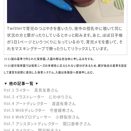
Twitterで育児のつぶやきを書いたり、夜中の授乳中に覗いて同じ
状況の方と繋がったりしているとホッと和みます。あと、ほぼ日手帳
が1日1ページというつくりになっているので、育児メモを書いて、そ
れをマスキングテープで飾ったりしてリラックスしています。
（※1）国の基準で作られた保育園。入園の際は自治体に申し込みをする。
（※2）認可保育園では保育ニーズの多様性に応えられない部分があるため、都が独自の基準を設定
して運営を民間に委託した保育システム。入園は各施設へ直接申し込む。
▼ 他の記事一覧 ▼
Vol.1 ライター 真貝友香さん
Vol.3 イラストレーター にわゆりさん
Vol.4 アートディレクター 渡邉有香さん
Vol.5 Webディレクター 守屋綾希さん
Vol.6 Webプロデューサー 小野梨奈さん
Vol.7 アシスタントディレクター 関口亜希子さん
Vol.8 カメラマン 関戸聡子さん