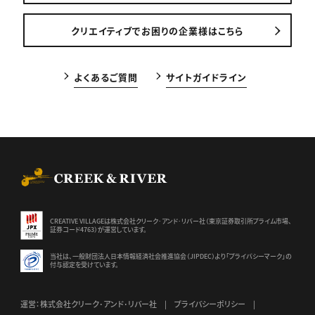
クリエイティブでお困りの企業様はこちら
よくあるご質問
サイトガイドライン
CREEK & RIVER Co., Ltd.
CREATIVE VILLAGEは株式会社クリーク･アンド･リバー社（東京証券
取引所プライム市場、
証券コード4763）が運営しています。
当社は、一般財団法人日本情報経済社会推進協会（JIPDEC）より
「プライバシーマーク」の
付与認定を受けています。
運営：株式会社クリーク･アンド･リバー社
プライバシーポリシー