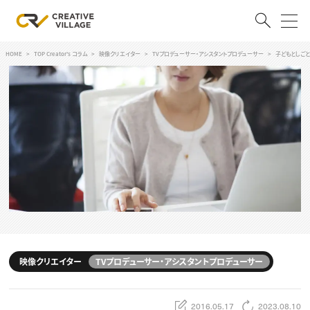
HOME
TOP Creator's コラム
映像クリエイター
TVプロデューサー・アシスタントプロデューサー
子どもとしごと
ACCOUNT
ログイン
会員登録
RECRUIT
クリエイター求人を探す
CREATIVE JOB求人検索
特集求人
採用説明会
転職支援サービス
CONTENTS
スキルアップしたい！
映像クリエイター
TVプロデューサー・アシスタントプロデューサー
スキルアップしたい！ トップ
デザイン
TOP Creator’s コラム
プログラミング
2016.05.17
2023.08.10