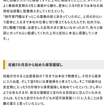
よく番組改変期の3月に番組から離れ、産休に入る8月までは本社の採
用担当部署に配置換えをしてくれたという。
「制作専門職はずっとこの業務内容と決まっていたのに、上司の計らい
で産休に入るまで本社の仕事に切り替えてもらえたんです。社内では、
同じ職種で妊娠、出産をした女性がまだ誰もいなかったので、色々と相
談にのってもらい配慮してくれた上司と会社に本当に感謝していま
す。」
妊娠5カ月目から始めた保育園探し
妊娠が分かると出産直前の７月までは本社で勤務をし、８月から産休
に入り出産、そして翌4月に仕事復帰をと考えていた。そこで妊娠中は
安定期に入った5カ月頃から保育園探しを始めていたという。少し早い
ような気もするが、保活の激戦区と言われる世田谷に住んでいた木元
さんは、もともと自分たちの子どもが認可保育園（※1）に入ることは至
難の業だと思っていたという。