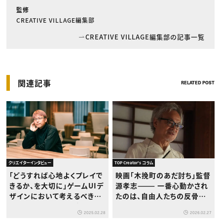
監修
CREATIVE VILLAGE編集部
CREATIVE VILLAGE編集部の記事一覧
関連記事
RELATED POST
クリエイターインタビュー
TOP Creator's コラム
「どうすれば心地よくプレイで
映画「木挽町のあだ討ち」監督
きるか、を大切に」ゲームUIデ
源孝志——— 一番心動かされ
ザインにおいて考えるべきこ
たのは、自由人たちの反骨精
ととは？カプコンUIデザイン
神。そこは絶対に大事に描こ
2025.02.28
2026.02.27
室長・植田雅生氏インタビュ
うと思いました。