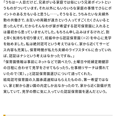
「うちは一人目だけど、兄弟がいる家庭では俗にいう兄弟ポイントとい
うものがついています。それ以外にもいろいろな家庭の事情でさらにポ
イントのある方もいると思うし……。そうなると、うちみたいな夫婦外
勤の共働きで、お互いの両親が遠方という人ってすごくたくさんいると
思ったんです。だからそんなわが家が希望する認可保育園に入れると
は最初から思っていませんでした。もちろん申し込みはするけれど、割
と早く気持ちを切り替えて、妊娠中から認証保育園（※2）を中心に見学
を始めました。私は絶対認可という考えではなく、家から近くてサービ
ス内容も充実し、保育時間が私たち夫婦のライフスタイルに合っていれ
ば、認証はナシという考えはなかったですね。」
「保育園情報は事前にネットなどで調べたり、土曜日や妊婦定期健診
の日程に合わせて見学をさせてもらったり。仕事柄リサーチは慣れて
いたので（笑）。」と認証保育園選びについて語ってくれた。
結局認可保育園の入園承諾通知はもらえたものの、第一希望ではな
い、家と駅から遠い園の内定しか出なかったので、家から近く設備が充
実していて、見学の際に気に入っていた認証保育園を選んだという。