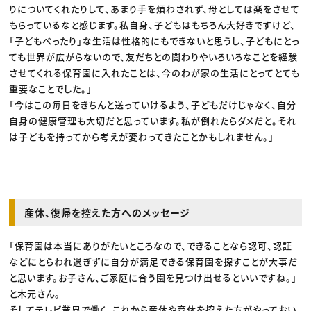
りについてくれたりして、あまり手を煩わされず、母としては楽をさせて
もらっているなと感じます。私自身、子どもはもちろん大好きですけど、
「子どもべったり」な生活は性格的にもできないと思うし、子どもにとっ
ても世界が広がらないので、友だちとの関わりやいろいろなことを経験
させてくれる保育園に入れたことは、今のわが家の生活にとってとても
重要なことでした。」
「今はこの毎日をきちんと送っていけるよう、子どもだけじゃなく、自分
自身の健康管理も大切だと思っています。私が倒れたらダメだと。それ
は子どもを持ってから考えが変わってきたことかもしれません。」
産休、復帰を控えた方へのメッセージ
「保育園は本当にありがたいところなので、できることなら認可、認証
などにとらわれ過ぎずに自分が満足できる保育園を探すことが大事だ
と思います。お子さん、ご家庭に合う園を見つけ出せるといいですね。」
と木元さん。
そしてテレビ業界で働く、これから産休や育休を控えた方がやっておい