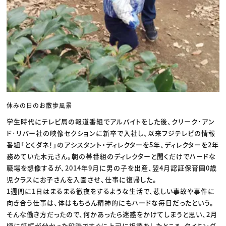
休みの日のお散歩風景
学生時代にテレビ局の報道番組でアルバイトをした後、クリーク･アン
ド･リバー社の映像セクションに新卒で入社し、以来フジテレビの情報
番組「とくダネ！」のアシスタント・ディレクターを5年、ディレクターを2年
務めていた木元さん。朝の帯番組のディレクターと聞くだけでハードな
職場を想像するが、2014年9月に男の子を出産、翌4月認証保育園0歳
児クラスにお子さんを入園させ、仕事に復帰した。
1週間に1日はまるまる徹夜をするような生活で、悲しい事故や事件に
向き合う仕事は、体はもちろん精神的にもハードな毎日だったという。
そんな働き方だったので、何かあったら迷惑をかけてしまうと思い、2月
頃に妊娠が分かった段階ですぐに上司に相談をしたところ、タイミング