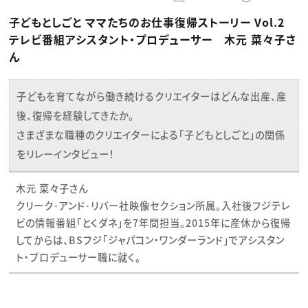
動画配信・映像制作
TOP Creator’s コラム トップ
編集・ライティング
Webクリエイター
セミナー
子どもとしごと ママたちのお仕事復帰ストーリー Vol.2
マーケティング
アプリクリエイター
ディレクション
ゲームクリエイター
テレビ番組アシスタント・プロデューサー 木元 菜々子さ
業界解説・キャリア事情
映像クリエイター
ニュース・トレンド
ん
お役立ち基礎知識
マーケッター
クリエイターインタビュー
ニュース・トレンド トップ
C＆R Magazine
Web
子どもを育てながら働き続けるクリエイターはどんな出産、産
映像
ゲーム・エンタメ
後、復帰を経験してきたか。
広告
出版
さまざまな職種のクリエイターによる「子どもとしごと」の関係
CREATIVE VILLAGEからのお知らせ
をリレーインタビュー！
プロフェッショナル×つながる×メディア
木元 菜々子さん
クリーク･アンド･リバー社映像セクション所属。入社後フジテレ
ビの情報番組「とくダネ」を7年間担当。2015年に産休から復帰
してからは、BSフジ「ジャパコン・ワンダーランド」でアシスタン
ト・プロデューサー職に就く。