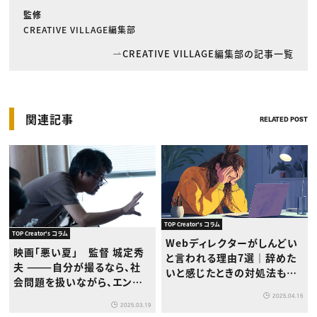
監修
CREATIVE VILLAGE編集部
CREATIVE VILLAGE編集部の記事一覧
関連記事
RELATED POST
TOP Creator's コラム
TOP Creator's コラム
Webディレクターがしんどい
映画「悪い夏」 監督 城定秀
と言われる理由7選｜辞めた
夫 ———自分が撮るなら、社
いと感じたときの対処法も解
会問題を扱いながら、エンタ
説
ーテインメントを手放しては
2025.04.15
2025.03.19
いけないと思ってました