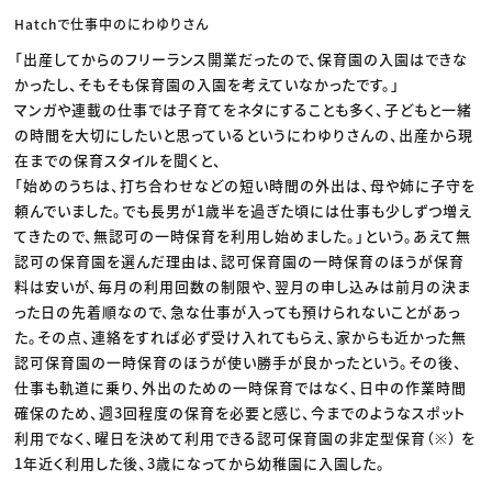
Hatchで仕事中のにわゆりさん
「出産してからのフリーランス開業だったので、保育園の入園はできな
かったし、そもそも保育園の入園を考えていなかったです。」
マンガや連載の仕事では子育てをネタにすることも多く、子どもと一緒
の時間を大切にしたいと思っているというにわゆりさんの、出産から現
在までの保育スタイルを聞くと、
「始めのうちは、打ち合わせなどの短い時間の外出は、母や姉に子守を
頼んでいました。でも長男が1歳半を過ぎた頃には仕事も少しずつ増え
てきたので、無認可の一時保育を利用し始めました。」という。あえて無
認可の保育園を選んだ理由は、認可保育園の一時保育のほうが保育
料は安いが、毎月の利用回数の制限や、翌月の申し込みは前月の決ま
った日の先着順なので、急な仕事が入っても預けられないことがあっ
た。その点、連絡をすれば必ず受け入れてもらえ、家からも近かった無
認可保育園の一時保育のほうが使い勝手が良かったという。その後、
仕事も軌道に乗り、外出のための一時保育ではなく、日中の作業時間
確保のため、週3回程度の保育を必要と感じ、今までのようなスポット
利用でなく、曜日を決めて利用できる認可保育園の非定型保育（※） を
1年近く利用した後、3歳になってから幼稚園に入園した。