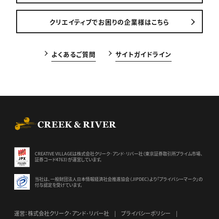
クリエイティブでお困りの企業様はこちら
よくあるご質問
サイトガイドライン
CREEK & RIVER Co., Ltd.
CREATIVE VILLAGEは株式会社クリーク･アンド･リバー社（東京証券
取引所プライム市場、
証券コード4763）が運営しています。
当社は、一般財団法人日本情報経済社会推進協会（JIPDEC）より
「プライバシーマーク」の
付与認定を受けています。
運営：株式会社クリーク･アンド･リバー社
プライバシーポリシー