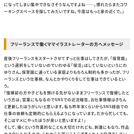
になってしまい集中できなさそうなんですよね……。慣れたらまたコワ
ーキングスペースを探してみたいですね。今度はもっと家の近くで。」
フリーランスで働くママイラストレーターの方へメッセージ
産後フリーランスをスタートさせてずっと仕事はしてきたが、「保育園」
という選択をしていないのでいわゆる「保活」はしていないというにわ
ゆりさん。保育園に通っている家庭よりもちろん制約も多かったが、フリ
ーランスという仕事柄、なんとかやりくりをして仕事はできているとい
う。
「復帰前の方や子どもを預ける先がないままフリーランスで復帰したと
いう方は、営業にもなるのでSNSでの近況報告、お仕事情報はきちん
と更新したほうがいいと思います。私も昨年末くらいからSNS経由での
仕事の依頼も定期的にもらえるようになっています。だから忙しくても、
そこはマメにやったほうが良いと思いますよ！」
そして、描くという作業的なことも大切だけれども、刺激にもなり、作品
のネタにもなるので、これからも家にこもらず多くの人と交流をしてい