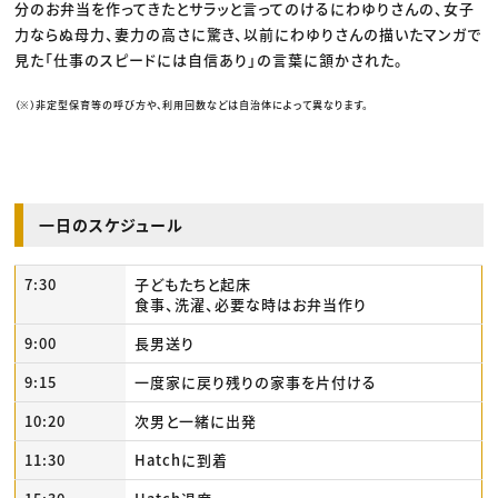
分のお弁当を作ってきたとサラッと言ってのけるにわゆりさんの、女子
力ならぬ母力、妻力の高さに驚き、以前にわゆりさんの描いたマンガで
見た「仕事のスピードには自信あり」の言葉に頷かされた。
（※）非定型保育等の呼び方や、利用回数などは自治体によって異なります。
一日のスケジュール
7:30
子どもたちと起床
食事、洗濯、必要な時はお弁当作り
9:00
長男送り
9:15
一度家に戻り残りの家事を片付ける
10:20
次男と一緒に出発
11:30
Hatchに到着