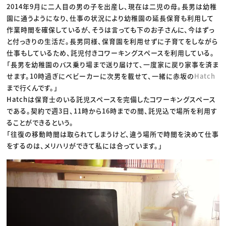
2014年9月に二人目の男の子を出産し、現在は二児の母。長男は幼稚
園に通うようになり、仕事の状況により幼稚園の延長保育も利用して
作業時間を確保しているが、そうは言っても下のお子さんに、今はずっ
と付っきりの生活だ。長男同様、保育園を利用せずに子育てをしながら
仕事もしているため、託児付きコワーキングスペースを利用している。
「長男を幼稚園のバス乗り場まで送り届けて、一度家に戻り家事を済ま
せます。10時過ぎにベビーカーに次男を載せて、一緒に赤坂の
Hatch
まで行くんです。」
Hatchは保育士のいる託児スペースを完備したコワーキングスペース
である。契約で週3日、11時から16時までの間、託児込で場所を利用す
ることができるという。
「往復の移動時間は取られてしまうけど、違う場所で時間を決めて仕事
をするのは、メリハリができて私には合っています。」