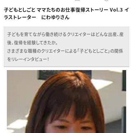
動画配信・映像制作
TOP Creator’s コラム トップ
編集・ライティング
Webクリエイター
セミナー
子どもとしごと ママたちのお仕事復帰ストーリー Vol.3 イ
マーケティング
アプリクリエイター
ディレクション
ゲームクリエイター
ラストレーター にわゆりさん
業界解説・キャリア事情
映像クリエイター
ニュース・トレンド
お役立ち基礎知識
マーケッター
クリエイターインタビュー
ニュース・トレンド トップ
子どもを育てながら働き続けるクリエイターはどんな出産、産
C＆R Magazine
Web
映像
後、復帰を経験してきたか。
ゲーム・エンタメ
さまざまな職種のクリエイターによる「子どもとしごと」の関係
広告
出版
をリレーインタビュー！
CREATIVE VILLAGEからのお知らせ
プロフェッショナル×つながる×メディア