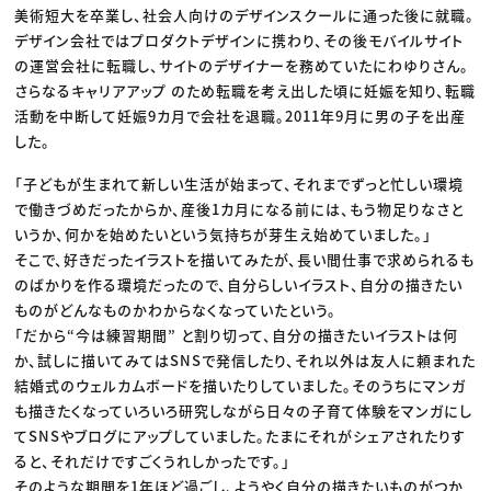
美術短大を卒業し、社会人向けのデザインスクールに通った後に就職。
デザイン会社ではプロダクトデザインに携わり、その後モバイルサイト
の運営会社に転職し、サイトのデザイナーを務めていたにわゆりさん。
さらなるキャリアアップ のため転職を考え出した頃に妊娠を知り、転職
活動を中断して妊娠9カ月で会社を退職。2011年9月に男の子を出産
した。
「子どもが生まれて新しい生活が始まって、それまでずっと忙しい環境
で働きづめだったからか、産後1カ月になる前には、もう物足りなさと
いうか、何かを始めたいという気持ちが芽生え始めていました。」
そこで、好きだったイラストを描いてみたが、長い間仕事で求められるも
のばかりを作る環境だったので、自分らしいイラスト、自分の描きたい
ものがどんなものかわからなくなっていたという。
「だから“今は練習期間” と割り切って、自分の描きたいイラストは何
か、試しに描いてみてはSNSで発信したり、それ以外は友人に頼まれた
結婚式のウェルカムボードを描いたりしていました。そのうちにマンガ
も描きたくなっていろいろ研究しながら日々の子育て体験をマンガにし
てSNSやブログにアップしていました。たまにそれがシェアされたりす
ると、それだけですごくうれしかったです。」
そのような期間を1年ほど過ごし、ようやく自分の描きたいものがつか