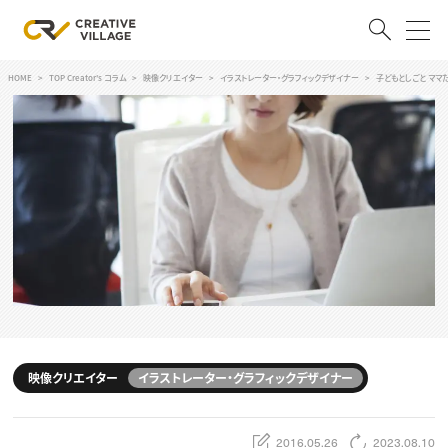
HOME
TOP Creator's コラム
映像クリエイター
イラストレーター・グラフィックデザイナー
子どもとしごと ママ
ACCOUNT
ログイン
会員登録
RECRUIT
クリエイター求人を探す
CREATIVE JOB求人検索
特集求人
採用説明会
転職支援サービス
CONTENTS
スキルアップしたい！
映像クリエイター
イラストレーター・グラフィックデザイナー
スキルアップしたい！ トップ
デザイン
TOP Creator’s コラム
プログラミング
2016.05.26
2023.08.10