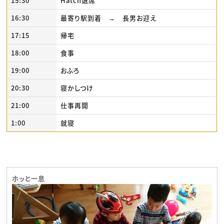
15:30
Hatch退席
16:30
最寄り駅到着 → 長男お迎え
17:15
帰宅
18:00
食事
19:00
おふろ
20:30
寝かしつけ
21:00
仕事再開
1:00
就寝
ホッと一息