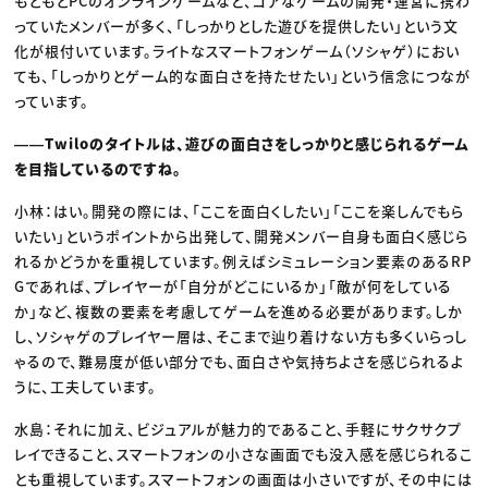
もともとPCのオンラインゲームなど、コアなゲームの開発・運営に携わ
っていたメンバーが多く、「しっかりとした遊びを提供したい」という文
化が根付いています。ライトなスマートフォンゲーム（ソシャゲ）におい
ても、「しっかりとゲーム的な面白さを持たせたい」という信念につなが
っています。
――Twiloのタイトルは、遊びの面白さをしっかりと感じられるゲーム
を目指しているのですね。
小林：はい。開発の際には、「ここを面白くしたい」「ここを楽しんでもら
いたい」というポイントから出発して、開発メンバー自身も面白く感じら
れるかどうかを重視しています。例えばシミュレーション要素のあるRP
Gであれば、プレイヤーが「自分がどこにいるか」「敵が何をしている
か」など、複数の要素を考慮してゲームを進める必要があります。しか
し、ソシャゲのプレイヤー層は、そこまで辿り着けない方も多くいらっし
ゃるので、難易度が低い部分でも、面白さや気持ちよさを感じられるよ
うに、工夫しています。
水島：それに加え、ビジュアルが魅力的であること、手軽にサクサクプ
レイできること、スマートフォンの小さな画面でも没入感を感じられるこ
とも重視しています。スマートフォンの画面は小さいですが、その中には