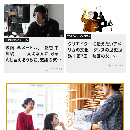
TOP Creator's コラム
TOP Creator's コラム
クリエイターに伝えたいアメ
映画「90メートル」 監督 中
リカの文化 クリスの歴史探
川駿 ——— 大切な人に、ちゃ
訪｜第2回 映画の父、トーマ
んと言えるうちに、感謝の気持
ス・エジソンの功罪
ちを伝えなければならない
2025.09.01
2026.03.27