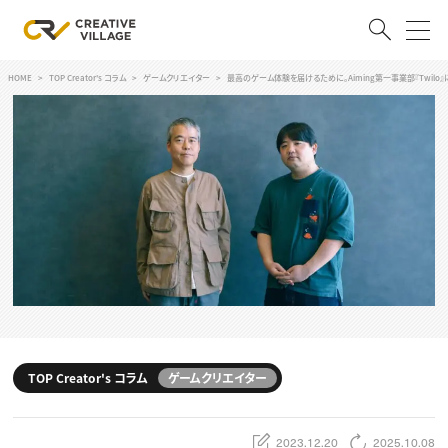
HOME
TOP Creator's コラム
ゲームクリエイター
最高のゲーム体験を届けるために。Aiming第一事業部『Twil
ACCOUNT
ログイン
会員登録
RECRUIT
クリエイター求人を探す
CREATIVE JOB求人検索
特集求人
採用説明会
転職支援サービス
CONTENTS
スキルアップしたい！
TOP Creator's コラム
ゲームクリエイター
スキルアップしたい！ トップ
デザイン
TOP Creator’s コラム
プログラミング
2023.12.20
2025.10.08