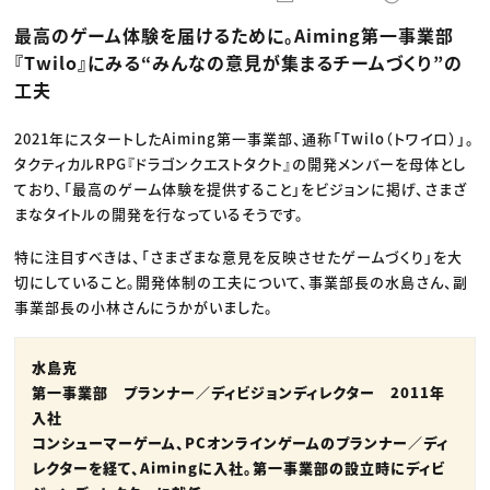
動画配信・映像制作
TOP Creator’s コラム トップ
編集・ライティング
Webクリエイター
セミナー
最高のゲーム体験を届けるために。Aiming第一事業部
マーケティング
アプリクリエイター
ディレクション
ゲームクリエイター
『Twilo』にみる“みんなの意見が集まるチームづくり”の
業界解説・キャリア事情
映像クリエイター
ニュース・トレンド
工夫
お役立ち基礎知識
マーケッター
クリエイターインタビュー
ニュース・トレンド トップ
C＆R Magazine
Web
2021年にスタートしたAiming第一事業部、通称「Twilo（トワイロ）」。
映像
タクティカルRPG『ドラゴンクエストタクト』の開発メンバーを母体とし
ゲーム・エンタメ
広告
ており、「最高のゲーム体験を提供すること」をビジョンに掲げ、さまざ
出版
まなタイトルの開発を行なっているそうです。
CREATIVE VILLAGEからのお知らせ
特に注目すべきは、「さまざまな意見を反映させたゲームづくり」を大
切にしていること。開発体制の工夫について、事業部長の水島さん、副
プロフェッショナル×つながる×メディア
事業部長の小林さんにうかがいました。
水島克
第一事業部 プランナー／ディビジョンディレクター 2011年
入社
コンシューマーゲーム、PCオンラインゲームのプランナー／ディ
レクターを経て、Aimingに入社。第一事業部の設立時にディビ