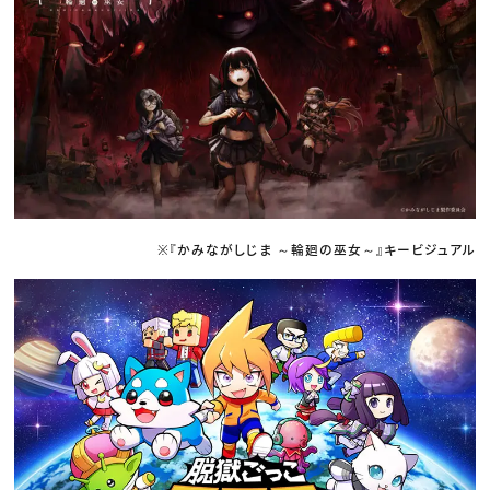
※『かみながしじま ～輪廻の巫女～』キービジュアル