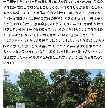
仕事復帰したての１ヵ月の間に長く体調を崩してしまったため、看病や
子守に家族総出で取り組むことになり、子育てをしながら働くことの大
変さを経験でき、そして家族の協力体制が１ヵ月で作れたことはよかっ
たと語る関口さんに、夫婦の普段の役割分担をたずねると、「夫は子ど
もが生まれる前から、家事全般、よくやってくれるんです。今は私が片づ
けをしている間は子どもと遊んでくれ、私の手が回らないところを埋め
てくれるように動いてくれるので助かっています」とのことだった。
「まだアドバイスとかできる段階ではないですが、これから復帰して働き
始める方は、全部自分で頑張らず、ほかの人の手を借りて仕事ができ
るといいなと思います。かならず迷惑はかけるものと割り切りつつ、お
世話になった人への感謝の気持ちを忘れないようにと日々私も思って
います」