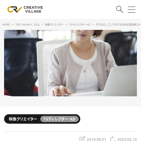
HOME
TOP Creator's コラム
映像クリエイター
TVディレクター・AD
子どもとしごと ママたちのお仕事復帰ストー
ACCOUNT
ログイン
会員登録
RECRUIT
クリエイター求人を探す
CREATIVE JOB求人検索
特集求人
採用説明会
転職支援サービス
CONTENTS
スキルアップしたい！
映像クリエイター
TVディレクター・AD
スキルアップしたい！ トップ
デザイン
TOP Creator’s コラム
プログラミング
2016.08.01
2023.02.10