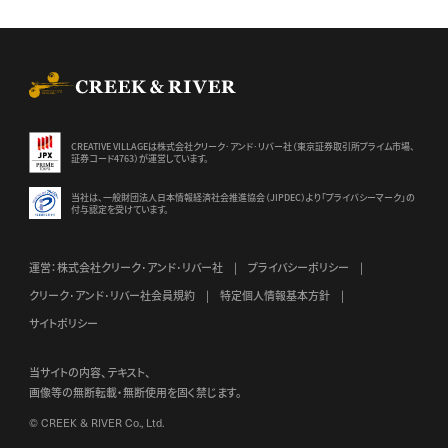
CREEK & RIVER Co., Ltd.
CREATIVE VILLAGEは株式会社クリーク･アンド･リバー社（東京証券
取引所プライム市場、
証券コード4763）が運営しています。
当社は、一般財団法人日本情報経済社会推進協会（JIPDEC）より
「プライバシーマーク」の
付与認定を受けています。
運営：株式会社クリーク･アンド･リバー社
プライバシーポリシー
クリーク･アンド･リバー社会員規約
特定個人情報基本方針
サイトポリシー
当サイトの内容、テキスト、
画像等の無断転載・無断使用を固く禁じます。
© CREEK & RIVER Co., Ltd.