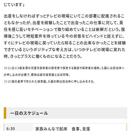
じています」
出産をしなければずっとテレビの現場にいてこの部署に配属されるこ
ともなかったが、出産を経験したことで出会ったこの仕事に対して、責
任を感じ高いモチベーションで取り組めていることは新鮮だという。復
帰後こうして時短案件を待っている今の状態をビハインドと捉えずに、
すぐにテレビの現場に戻っていたら知ることの出来なかったことを経験
できているというポジティブな考え方は、いつかテレビの現場に戻れた
時、きっとプラスに働くものになることだろう。
（※１）主に3歳未満の児童を保育者の居宅等で保育する施設や保育者の通称。入園には自治体へ
の申し込みが必要で、費用は認可保育園とほぼ同等。
（※２）国の基準で作られた保育園。入園の際は自治体に申し込みをする。
一日のスケジュール
6:30
家族みんなで起床 食事、支度