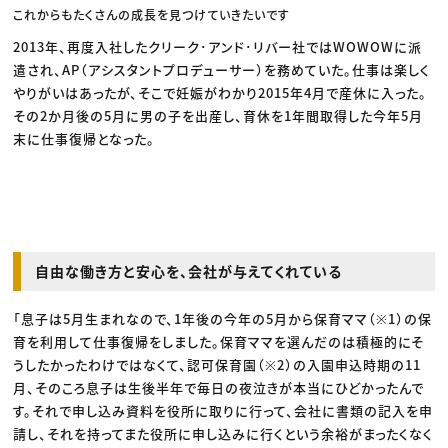
これからもたくさんの成長を見つけていきたいです
2013年、再度入社したクリーク･アンド･リバー社ではWOWOWに派
遣され、AP（アシスタントプロデューサー）を務めていた。仕事は楽しく
やりがいはあったが、そこで妊娠がわかり2015年4月で産休に入った。
その2か月後の5月に男の子を出産し、育休を1年間取得した今年5月
末に仕事復帰となった。
自由な働き方と安心を、会社が与えてくれている
「息子は5月生まれなので、1年後の今年の5月から保育ママ（※1）の保
育を利用して仕事復帰をしました。保育ママを選んだのは積極的にそ
うしたかったわけではなくて、認可保育園（※2）の入園申込時期の11
月、そのころ息子は生後半年で毎日の夜泣きが本当にひどかったんで
す。それで申し込み資料を役所に取りに行って、会社に書類の記入を申
請し、それを持ってまた役所に申し込みに行くという余裕がまったくなく