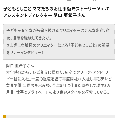
動画配信・映像制作
TOP Creator’s コラム トップ
編集・ライティング
Webクリエイター
セミナー
子どもとしごと ママたちのお仕事復帰ストーリー Vol.7
マーケティング
アプリクリエイター
ディレクション
ゲームクリエイター
アシスタントディレクター 関口 亜希子さん
業界解説・キャリア事情
映像クリエイター
ニュース・トレンド
お役立ち基礎知識
マーケッター
クリエイターインタビュー
ニュース・トレンド トップ
子どもを育てながら働き続けるクリエイターはどんな出産、産
C＆R Magazine
Web
映像
後、復帰を経験してきたか。
ゲーム・エンタメ
さまざまな職種のクリエイターによる「子どもとしごと」の関係
広告
出版
をリレーインタビュー！
CREATIVE VILLAGEからのお知らせ
関口 亜希子さん
プロフェッショナル×つながる×メディア
大学時代からテレビ業界に携わり、新卒でクリーク･アンド･リ
バー社に入社。一度の退職を経て再度同社へ入社し再びテレビ
業界で働く。長男を出産後、今年5月に仕事復帰をして現在3カ
月目。仕事とプライベートのより良いスタイルを模索している。