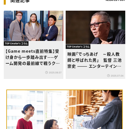
TOP Creator's コラム
TOP Creator's コラム
【Game meets直前特集】受
映画「でっちあげ ～殺人教
け身から一歩踏み出す──ゲ
師と呼ばれた男」 監督 三池
ーム開発の最前線で戦うクリ
崇史 ——— エンターテインメ
エイターたちが語る、今求めら
ントは、人間のグロテスクな
2025.08.07
れる力
2025.07.04
部分から生まれてくる。だから
僕には、律子さんが希望の星
に見えました。