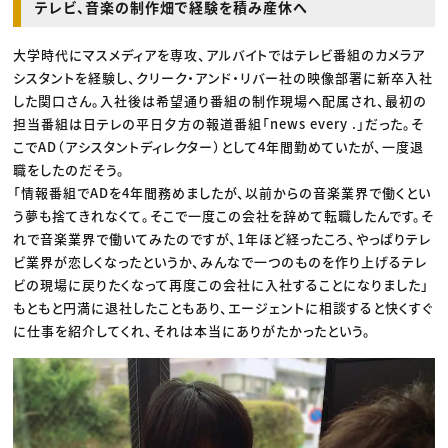
テレビ、音楽の制作畑で経験を積み産休へ
大学時代にマスメディアを専攻、アルバイトではテレビ番組のカメラア
シスタントを経験し、クリーク・アンド・リバー社の映像部署に新卒入社
した関口さん。入社後は希望通り番組の制作現場へ配属され、最初の
担当番組は日テレの平日夕方の報道番組「news every .」だった。そ
こでAD（アシスタントディレクター）として4年間勤めていたが、一度退
職をしたのだそう。
「情報番組でADを4年間務めましたが、以前からの音楽業界で働くとい
う夢も捨てきれなくて。そこで一度この会社を辞めて転職したんです。そ
れで音楽業界で働いてみたのですが、1年ほど経ったころ、やっぱりテレ
ビ業界が恋しくなったというか、みんなで一つのものを作り上げるテレ
ビの現場に戻りたくなって再度この会社に入社することになりました」
もともと円満に退社したこともあり、エージェントに相談すると快くすぐ
に仕事を紹介してくれ、それは本当にありがたかったという。