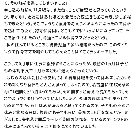
て、その時期を逃してしまいました」
申し込み時期の11月頃は、また働くことが無理だと思っていたという
が、年が明けた頃にはあれほど大変だった夜泣きも落ち着き、少し余裕
もできたという。そこでようやく復帰を考えられるようになったので役所
を訪れてみたが、認可保育園はどこもすでにいっぱいになっていて、そ
こで紹介されたのが、今通っている保育ママだったという。
「私の住んでいるところも待機児童の多い地域だったので、このタイミ
ングで保育ママを紹介してもらえたことはすごくラッキーでした」
こうして5月末に仕事に復帰することになったが、最初の1ヵ月は子ど
もの体調不良で半月もまともに通えなかったという。
「はじめの頃は会社から支給される看護休暇を使って休みましたが、そ
れもなくなり有休もどんどん減ってしまったので、名古屋に住む実家の
母に1週間くらい泊まってもらい、その間ずっと面倒 を見てもらって、そ
れでようやく出社ができていました。あと、義理の母はまだ仕事をして
いるのですが、毎回休みが決まると教えてくれるので、子どもの不調が
休みと重なる日は、義母にも来てもらい、最初の1ヵ月をなんとかしの
ぎました。夫も私と同業でテレビ番組の制作をしているので、シフトの
休みにあたっている日は面倒を見てくれていました」