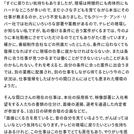
「すぐに戻りたい気持ちもありましたが、現場は時間的にも肉体的にも
ハードなところが多いので、まだ小さな子どもを育てながら本当にその
仕事が務まるのか、という不安もありました。でもクリーク･アンド･リ
バー社では社内にいろいろな部署や業務があるので、テレビの現場し
か知らない私ですが、私の働ける条件に合う案件がくるまでは、今のよ
うに本社勤務にさせていただけるのでとてもありがたく思っています」
確かに、番組制作会社などの所属だったとしたら、条件に沿わなくても
復帰となればすぐに現場の仕事に就かなければならないか、または条
件に合う仕事が見つかるまでは働くことができないといったことがある
のかもしれない。それを考えると、自分の条件に合った案件に出会うま
では、別の業務に配属され、別の仕事をしながら待てるという今のこの
状況は、仕事復帰をしたばかりの関口さんにはとても恵まれた環境の
ようだ。
そんな関口さんの現在の仕事は、本社の採用係で、映像部署に入社希
望をする人たちの書類の仕分け、面接の連絡、選考を通過した内定者
が参加する、1泊2日の研修合宿の企画などだ。
「面接にくる方を見ていると、昔の自分を見ているようで、がんばってほ
しいなという気持ちになります。テレビの現場に戻りたいという気持ち
はあるけれど、この仕事はこの仕事でとても責任もあり、やりがいを感