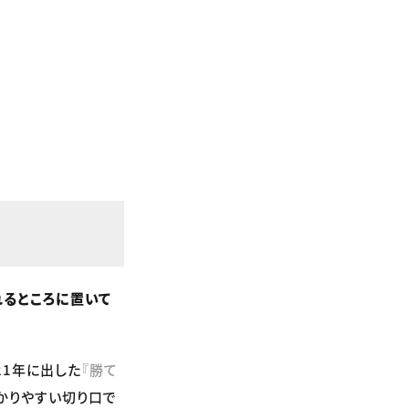
れるところに置いて
21年に出した
『勝て
かりやすい切り口で