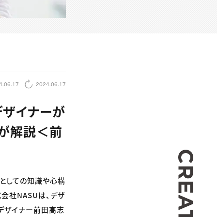
4.06.17
2024.06.17
デザイナーが
んが解説＜前
CREA
ーとしての知識や心構
会社NASUは、デザ
るデザイナー前田高志