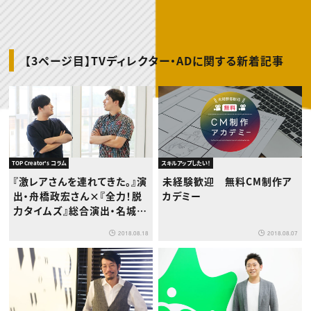
動画配信・映像制作
TOP Creator’s コラム トップ
編集・ライティング
Webクリエイター
セミナー
マーケティング
アプリクリエイター
ディレクション
ゲームクリエイター
業界解説・キャリア事情
映像クリエイター
ニュース・トレンド
お役立ち基礎知識
マーケッター
【3ページ目】TVディレクター・ADに関する新着記事
クリエイターインタビュー
ニュース・トレンド トップ
C＆R Magazine
Web
映像
ゲーム・エンタメ
広告
出版
CREATIVE VILLAGEからのお知らせ
スキルアップしたい！
TOP Creator's コラム
プロフェッショナル×つながる×メディア
未経験歓迎 無料CM制作ア
『激レアさんを連れてきた。』演
カデミー
出・舟橋政宏さん×『全力！脱
力タイムズ』総合演出・名城ラ
リータさん対談
2018.08.07
2018.08.18