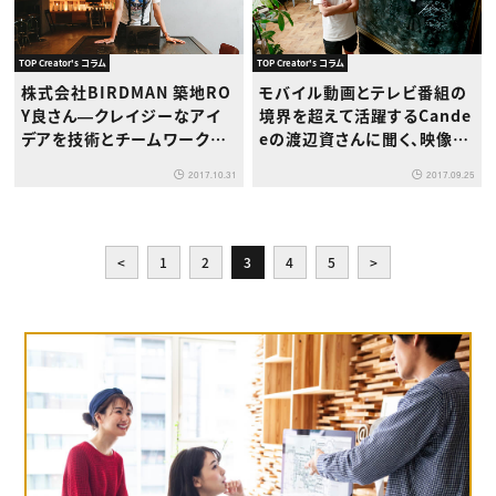
TOP Creator's コラム
TOP Creator's コラム
株式会社BIRDMAN 築地RO
モバイル動画とテレビ番組の
Y良さん―クレイジーなアイ
境界を超えて活躍するCande
デアを技術とチームワークで
eの渡辺資さんに聞く、映像制
実現する精鋭たちの集う場所
作の現在と未来とは？
2017.10.31
2017.09.25
<
1
2
3
4
5
>