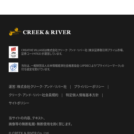
CREEK & RIVER Co., Ltd.
CREATIVE VILLAGEは株式会社クリーク･アンド･リバー社（東京証券
取引所プライム市場、
証券コード4763）が運営しています。
当社は、一般財団法人日本情報経済社会推進協会（JIPDEC）より
「プライバシーマーク」の
付与認定を受けています。
運営：株式会社クリーク･アンド･リバー社
プライバシーポリシー
クリーク･アンド･リバー社会員規約
特定個人情報基本方針
サイトポリシー
当サイトの内容、テキスト、
画像等の無断転載・無断使用を固く禁じます。
© CREEK & RIVER Co., Ltd.