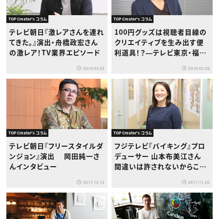
TOP Creator's コラム
TOP Creator's コラム
テレビ朝日『激レアさんを連れ
100円グッズは視聴者目線の
てきた。』演出・舟橋政宏さん
クリエイティブを生み出す便
の激レア！TV業界エピソード
利道具！？―テレビ東京・福本
俊二さん
2018.03.05
2018.02.26
TOP Creator's コラム
TOP Creator's コラム
テレビ朝日『フリースタイルダ
フジテレビ『バイキング』プロ
ンジョン』演出 岡田純一さ
デューサー 山本布美江さん
んインタビュー
間違いは許されないからこそ
1回1回が勝負
2017.12.12
2017.11.20