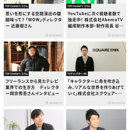
TOP Creator's コラム
TOP Creator's コラム
YouTubeに次ぐ視聴者数で
思いを形にする空間演出の醍
独走中！ 株式会社AbemaTV
醐味って？ 「WOW」ディレクタ
編成制作本部・制作局長 谷口
ー 近藤樹さん
達彦さん
2018.07.10
2018.08.02
TOP Creator's コラム
TVディレクター・AD
フリーランスから見たテレビ
「キャラクターに命を吹き込
業界での生き方 ディレクタ
み、リアルな世界を作りあげて
ー岡宗秀吾さんインタビュー
いく」株式会社スクウェア・エ
ニックス サウンドディレクタ
2018.05.17
2018.03.13
ー伊勢 誠さんにインタビュー