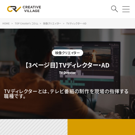
HOME
TOP Creator's コラム
映像クリエイター
TVディレクター・AD
ACCOUNT
ログイン
会員登録
映像クリエイター
RECRUIT
【3ページ目】TVディレクター・AD
クリエイター求人を探す
TV Director
CREATIVE JOB求人検索
特集求人
TVディレクターとは、テレビ番組の制作を現場の指揮する
採用説明会
職種です。
転職支援サービス
CONTENTS
スキルアップしたい！
スキルアップしたい！ トップ
デザイン
TOP Creator’s コラム
プログラミング