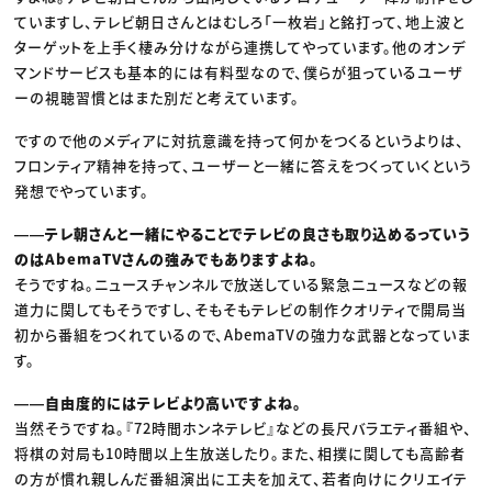
ていますし、テレビ朝日さんとはむしろ「一枚岩」と銘打って、地上波と
ターゲットを上手く棲み分けながら連携してやっています。他のオンデ
マンドサービスも基本的には有料型なので、僕らが狙っているユーザ
ーの視聴習慣とはまた別だと考えています。
ですので他のメディアに対抗意識を持って何かをつくるというよりは、
フロンティア精神を持って、ユーザーと一緒に答えをつくっていくという
発想でやっています。
――テレ朝さんと一緒にやることでテレビの良さも取り込めるっていう
のはAbemaTVさんの強みでもありますよね。
そうですね。ニュースチャンネルで放送している緊急ニュースなどの報
道力に関してもそうですし、そもそもテレビの制作クオリティで開局当
初から番組をつくれているので、AbemaTVの強力な武器となっていま
す。
――自由度的にはテレビより高いですよね。
当然そうですね。『72時間ホンネテレビ』などの長尺バラエティ番組や、
将棋の対局も10時間以上生放送したり。また、相撲に関しても高齢者
の方が慣れ親しんだ番組演出に工夫を加えて、若者向けにクリエイテ