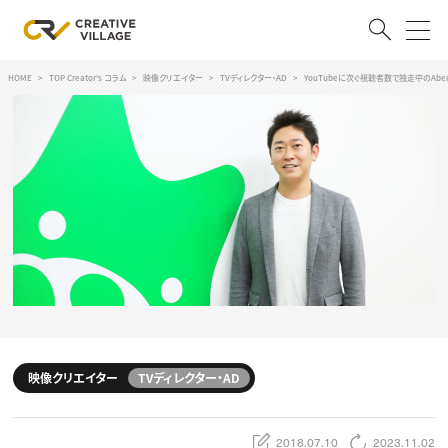
HOME
TOP Creator's コラム
映像クリエイター
TVディレクター・AD
YouTubeに次ぐ視聴者数で独走中のAb
ACCOUNT
ログイン
会員登録
RECRUIT
クリエイター求人を探す
CREATIVE JOB求人検索
特集求人
採用説明会
転職支援サービス
CONTENTS
スキルアップしたい！
映像クリエイター
TVディレクター・AD
スキルアップしたい！ トップ
デザイン
TOP Creator’s コラム
プログラミング
2018.07.10
2023.11.02