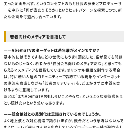
尖った企画を出す、というコンセプトのもと社長の藤田とプロデューサ
ーを中心に「何が当たりそうか」というヒットパターンを模索しつつ、新
たな企画を毎週出し合っています。
若者向けのメディアを目指して
――AbemaTVのターゲットは若年層がメインですか？
基本的にはそうですね。どの世代にもうまく適応した、誰が見ても問題
ないものじゃなく、若者から「自分たち向けのメディアだな」と思っても
らえるマスメディアを目指しています。オリジナル番組を制作する場合
は、特に若い人達のコミュニティーで起きている現象やインターネット
の潮流を意識しながら「若者のリアリティ」を、ごまかさずに本質を突
けるように意識しています。
あとは「またAbemaTVおもしろいことやるな」というような期待感をま
とい続けたいという想いもあります。
――競合他社との差別化は意識されているのでしょうか。
よく地上波との対立構造で語られますが、競合だという意識はないんで
すよね。テレビ朝日さんから出向しているプロデューサー陣が制作をし