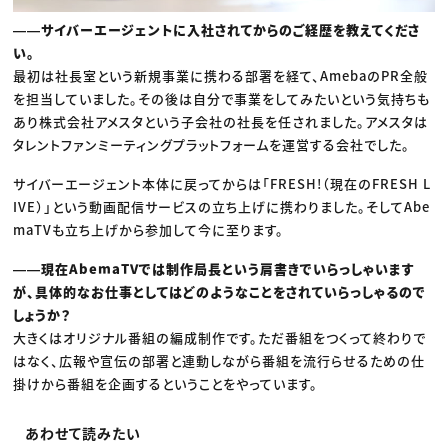
――サイバーエージェントに入社されてからのご経歴を教えてくださ
い。
最初は社長室という新規事業に携わる部署を経て、AmebaのPR全般
を担当していました。その後は自分で事業をしてみたいという気持ちも
あり株式会社アメスタという子会社の社長を任されました。アメスタは
タレントファンミーティングプラットフォームを運営する会社でした。
サイバーエージェント本体に戻ってからは「FRESH!（現在のFRESH L
IVE）」という動画配信サービスの立ち上げに携わりました。そしてAbe
maTVも立ち上げから参加して今に至ります。
――現在AbemaTVでは制作局長という肩書きでいらっしゃいます
が、具体的なお仕事としてはどのようなことをされていらっしゃるので
しょうか？
大きくはオリジナル番組の編成制作です。ただ番組をつくって終わりで
はなく、広報や宣伝の部署と連動しながら番組を流行らせるための仕
掛けから番組を企画するということをやっています。
あわせて読みたい