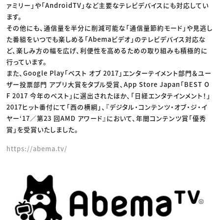
ァミリー」や「AndroidTV」など主要なテレビデバイスにも対応してい
ます。
その他にも、通信量を半分に削減可能な「通信量節約モード」や見逃し
た番組をいつでも楽しめる「Abemaビデオ」のテレビデバイス対応な
ど、楽しみ方の幅を広げ、利便性を高めるための取り組みも積極的に
行っています。
また、Google Play「ベスト オブ 2017」エンターテイメント部門＆ユー
ザー投票部門 アプリ大賞をタブル受賞、App Store Japan「BEST O
F 2017 今年のベスト」に選出されたほか、「日経エンタテインメント！」
2017ヒット番付にて「西の横綱」、『デジタル・コンテンツ・オブ・ジ・イ
ヤー‘17／第23 回AMD アワード』において、年間コンテンツ賞「優秀
賞」を受賞いたしました。
https://abema.tv/