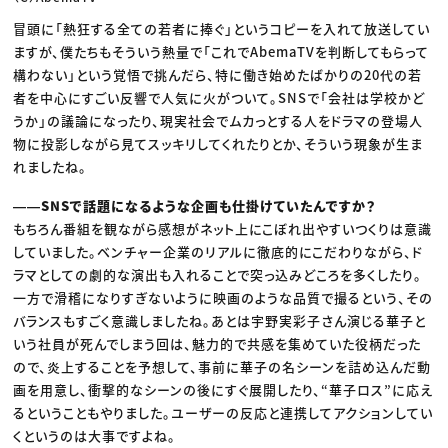
冒頭に「熱狂する全ての若者に捧ぐ」というコピーを入れて放送してい
ますが、僕たちもそういう熱量で「これでAbemaTVを判断してもらって
構わない」という覚悟で挑んだら、特に働き始めたばかりの20代の若
者を中心にすごい反響で人気に火がついて。SNSで「会社は学校かど
うか」の議論になったり、現実社会でムカっとする人をドラマの登場人
物に投影しながら見てスッキリしてくれたりとか、そういう現象が生ま
れましたね。
――SNSで話題になるような企画も仕掛けていたんですか？
もちろん番組を観ながら感想がネット上にこぼれ出やすいつくりは意識
していました。ベンチャー企業のリアルに徹底的にこだわりながら、ド
ラマとしての劇的な演出も入れることで突っ込みどころを多くしたり。
一方で滑稽になりすぎないように映画のような品質で撮るという、その
バランスもすごく意識しましたね。あとは宇野実彩子さん演じる華子と
いう社員が死んでしまう回は、魅力的で共感を集めていた役柄だった
ので、炎上することを予想して、事前に華子の名シーンを詰め込んだ動
画を用意し、衝撃的なシーンの後にすぐ展開したり、“華子ロス”に応え
るということもやりました。ユーザーの反応と連携してアクションしてい
くというのは大事ですよね。