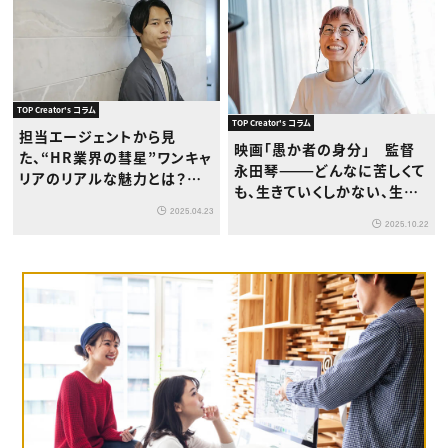
TOP Creator's コラム
TOP Creator's コラム
担当エージェントから見
映画「愚か者の身分」 監督
た、“HR業界の彗星”ワンキャ
永田琴———どんなに苦しくて
リアのリアルな魅力とは？
も、生きていくしかない、生き
｜“企業の素顔”を届けるアフ
てほしい
2025.04.23
ターインタビュー
2025.10.22