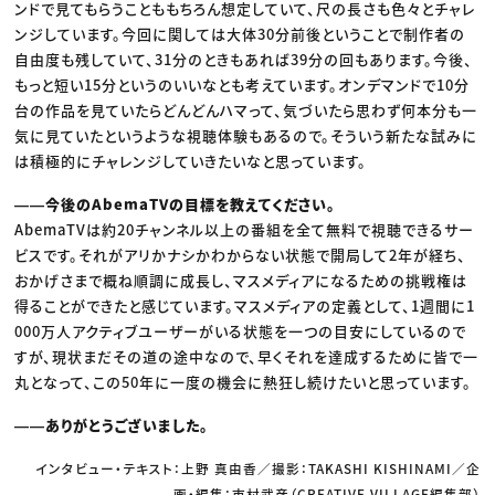
ンドで見てもらうことももちろん想定していて、尺の長さも色々とチャレ
ンジしています。今回に関しては大体30分前後ということで制作者の
自由度も残していて、31分のときもあれば39分の回もあります。今後、
もっと短い15分というのいいなとも考えています。オンデマンドで10分
台の作品を見ていたらどんどんハマって、気づいたら思わず何本分も一
気に見ていたというような視聴体験もあるので。そういう新たな試みに
は積極的にチャレンジしていきたいなと思っています。
――今後のAbemaTVの目標を教えてください。
AbemaTVは約20チャンネル以上の番組を全て無料で視聴できるサー
ビスです。それがアリかナシかわからない状態で開局して2年が経ち、
おかげさまで概ね順調に成長し、マスメディアになるための挑戦権は
得ることができたと感じています。マスメディアの定義として、1週間に1
000万人アクティブユーザーがいる状態を一つの目安にしているので
すが、現状まだその道の途中なので、早くそれを達成するために皆で一
丸となって、この50年に一度の機会に熱狂し続けたいと思っています。
――ありがとうございました。
インタビュー・テキスト：上野 真由香／撮影：TAKASHI KISHINAMI／企
画・編集：市村武彦（CREATIVE VILLAGE編集部）