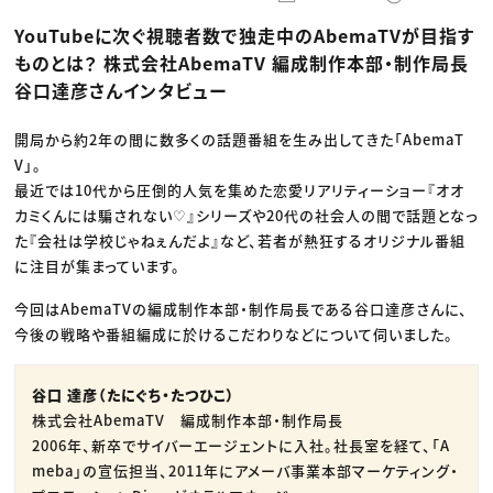
動画配信・映像制作
TOP Creator’s コラム トップ
編集・ライティング
Webクリエイター
セミナー
YouTubeに次ぐ視聴者数で独走中のAbemaTVが目指す
マーケティング
アプリクリエイター
ディレクション
ゲームクリエイター
ものとは？ 株式会社AbemaTV 編成制作本部・制作局長
業界解説・キャリア事情
映像クリエイター
ニュース・トレンド
谷口達彦さんインタビュー
お役立ち基礎知識
マーケッター
クリエイターインタビュー
ニュース・トレンド トップ
C＆R Magazine
Web
開局から約2年の間に数多くの話題番組を生み出してきた「AbemaT
映像
V」。
ゲーム・エンタメ
広告
最近では10代から圧倒的人気を集めた恋愛リアリティーショー『オオ
出版
カミくんには騙されない♡』シリーズや20代の社会人の間で話題となっ
CREATIVE VILLAGEからのお知らせ
た『会社は学校じゃねぇんだよ』など、若者が熱狂するオリジナル番組
に注目が集まっています。
プロフェッショナル×つながる×メディア
今回はAbemaTVの編成制作本部・制作局長である谷口達彦さんに、
今後の戦略や番組編成に於けるこだわりなどについて伺いました。
谷口 達彦（たにぐち・たつひこ）
株式会社AbemaTV 編成制作本部・制作局長
2006年、新卒でサイバーエージェントに入社。社長室を経て、「A
meba」の宣伝担当、2011年にアメーバ事業本部マーケティング・