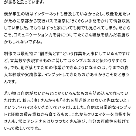
があると思っています。
僕が学生の頃はインターネットも普及していなかったし、映像を見たい
がために京都から夜行バスで東京に行くぐらい手間をかけて情報収集
していました。でも今はずっと家にいても何でも見られてしまう。だから
こそ、コミュニケーション力を身につけてたくさん経験を積んだ者勝ち
かもしれないですね。
制作では最近特に“削ぎ落とす”という作業を大事にしているんですけ
ど、言葉数や表現するものに関してはシンプルなほど伝わりやすくな
る。でも、削ぎ落とすための作業ができるようになるのは、今までの膨
大な経験や実務作業、インプットしてきたものがあるからこそだと思う
んです。
若い頃は自信がないからとにかくいろんなものを詰め込んで作ってい
たけれど、秋元（康）さんからも「それを削ぎ落とせないと先はないよ」
というアドバイスをいただいてハッとしました。自信は日常的なインプッ
トと経験の積み重ねから育てるもの。これからクリエイターを目指す皆
さんも、常にアンテナをはりつつたくさん遊び、自分の可能性を拡げて
いって欲しいですね。