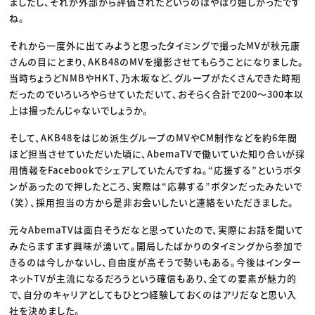
ましたし、それが外部から評価されたというのはやはり嬉しかったです
ね。
それから一度外に出てみようと思ったタイミングで撮ったMVが秋元康
さんの目にとまり、AKB48のMVを撮影させてもらうことになりました。
当時ちょうどNMBやHKT、乃木坂など、グループがたくさんできた時期
だったのでいろいろやらせていただいて、おそらく合計で200〜300本以
上は撮ったんじゃないでしょうか。
そして、AKB48をはじめ派生グループのMVやCM制作などを約6年間
ほど担当させていただいた頃に、AbemaTVで働いていた知り合いが採
用情報をFacebookでシェアしていたんですね。“応援する”というボタ
ンがあったので押したところ、実際は“応募する”ボタンだったみたいで
（笑）、採用担当の方から是非お会いしたいと連絡をいただきました。
元々AbemaTVは面白そうだなと思っていたので、実際にお話を聞いて
みたらますます興味が湧いて。開局したばかりのタイミングから参加で
きるのは今しかないし、自由度が高そうで勢いもある。今後はインター
ネットTVが主流になるだろうという確信もあり、全ての要素が魅力的
で、自分のキャリアとしてもひとつ経験しておくのはアリだなと思い入
社を決めました。