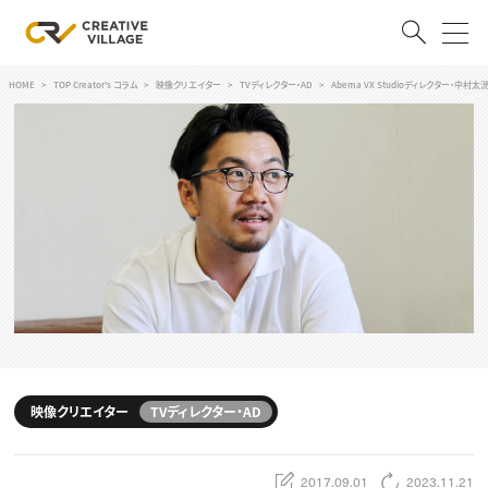
HOME
TOP Creator's コラム
映像クリエイター
TVディレクター・AD
Abema VX Studioディレクター
ACCOUNT
ログイン
会員登録
RECRUIT
クリエイター求人を探す
CREATIVE JOB求人検索
特集求人
採用説明会
転職支援サービス
CONTENTS
スキルアップしたい！
映像クリエイター
TVディレクター・AD
スキルアップしたい！ トップ
デザイン
TOP Creator’s コラム
プログラミング
2017.09.01
2023.11.21