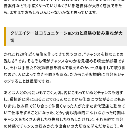
告案件なども手広くやっていけるくらい部署自体が大きく成長できた
ら、ますますおもしろいんじゃないかなと思っています。
クリエイターはコミュニケーション力と経験の積み重ねが大
切
かれこれ20年近く映像を作ってきて思うのは、“チャンスを掴むことの
難しさ”です。そもそも何がチャンスなのかを見極める嗅覚が必要です
し、それは手当たり次第経験を積んで鍛えるのか、一点集中して取り組
むのか、人によって向き不向きもある。だからこそ客観的に自分をジャ
ッジすることは重要ですね。
あとは人との出会いもすごく大切。内にこもっているとチャンスも逃す
し、積極的に外に出ることでひょんなことから仕事につながることもあ
ります。飲み屋で知り合って仲良くなった人がたまたま代理店に勤めて
いて仕事をすることになった、とか。僕も積極的になれなかった時期は
チャンスをたくさん逃したり失敗したりもしたけれど、それを経て自分
の体感でチャンスの掴みかたや出会いの大切さを学んだからこそ、今