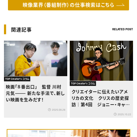
映像業界（番組制作）の仕事検索はこちら
関連記事
RELATED POST
TOP Creator's コラム
TOP Creator's コラム
映画「８番出口」 監督 川村
クリエイターに伝えたいアメ
元気——— 新たな手法で、新し
リカの文化 クリスの歴史探
い映画を生みだす！
訪｜第4回 ジョニー・キャッ
シュと日本の音楽への影響
2025.08.26
2025.10.22