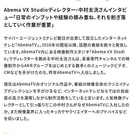
動画配信・映像制作
TOP Creator’s コラム トップ
編集・ライティング
Webクリエイター
セミナー
Abema VX Studioディレクター・中村太洸さんインタビ
マーケティング
アプリクリエイター
ディレクション
ゲームクリエイター
ュー「日常のインプットや経験の積み重ね、それを削ぎ落
業界解説・キャリア事情
映像クリエイター
ニュース・トレンド
としていく作業が重要」
お役立ち基礎知識
マーケッター
クリエイターインタビュー
ニュース・トレンド トップ
C＆R Magazine
Web
サイバーエージェントとテレビ朝日が出資して設立したインターネット
映像
テレビ「AbemaTV」。2016年の開局以降、話題の番組を続々と発信し
ゲーム・エンタメ
広告
ています。AbemaTV内にある映像制作スタジオ「Abema VX Studi
出版
o」でディレクターを務める中村太洸さんは、音楽専門チャンネルでの映
CREATIVE VILLAGEからのお知らせ
像制作からAKBグループをはじめとする数多くのミュージックビデオ、
CMなどを手がけたのち、昨年AbemaTVへ入社しました。
プロフェッショナル×つながる×メディア
現在はAbemaTVのオリジナル作品や、番組の映像全体のクリエイティ
ブディレクションを手がけるなど、インターネットテレビならではの自由
度の高さを満喫しながら制作活動をしていると言います。人気映像ディ
レクターとして引っ張りだこの中村さんがなぜAbemaTVに入社したの
か、また映像業界に入ったキッカケやクリエイターへのアドバイスなど
を伺いました。