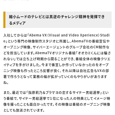
縮小ムードのテレビとは真逆のチャレンジ精神を発揮でき
るメディア
入社してからは「Abema VX（Visual and Video Xperience）Studi
o」という専門の映像制作スタジオに所属し、AbemaTVの番組宣伝や
オープニング映像、サイバーエージェントのグループ会社のCM制作な
どを担当しています。AbemaTVオリジナル番組「オオカミくんには騙さ
れない」では立ち上げ時期から関ることができ、番組全体の映像クリエ
イティブを手がけました。今まで番宣しか作っていなかったのをオープ
ニング映像も作ったところ反響が良く、それ以降は自社広告もVXの部
署で作ろうとなって業務の幅が拡がっていくのもやりがいがあります
ね。
また、最近では「指原莉乃＆ブラマヨの恋するサイテー男総選挙」とい
う番組で、サイテー男総選挙で１位になった人の特典としてイメージ映
像を撮ったことも面白かったです。その映像は番組のオープニング映像
としても放送されています。