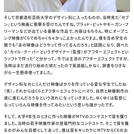
そして京都造形芸術大学のデザイン科に入ったものの、当時見た『セブ
ン』という映画に衝撃を受けたんですね。ブラッド・ピットやモーガン・フ
リーマンなどが出ている豪華な作品で、内容はもちろん、特にオープニ
ング映像がCGでめちゃくちゃかっこよかったんですよ。僕を含め学生の
間でも「あの映像はどうやって作ってるんだろう」と話題になり、調べた
ら“カイル・クーパーというデザイナー（監督）がアフターエフェクトとい
うソフトで作った”と分かって。今では主流のアフターエフェクトですが、
当時はまだ流行り始めた頃だったので英語版しかなく、辞書をひきな
がら一生懸命使ってました。
デザイン科なのに1人だけ映像ばかりを作っている変な学生でしたね
（笑）。それからはCGとアフターエフェクトにハマり、自然と映像制作の
道に進むんだろうなという流れになっていきました。ゆくゆくは監督に
なっていろんな映像を作ってみたいという思いも強かったです。
そして、大学4年生のときに作った映像がMTVのコンテストで賞を獲り
ました。当時の若手映像作家の登竜門的なコンテストで、そこで賞を獲
るのがみんな目標としてあって。僕は賞をキッカケにMTVからCGのお