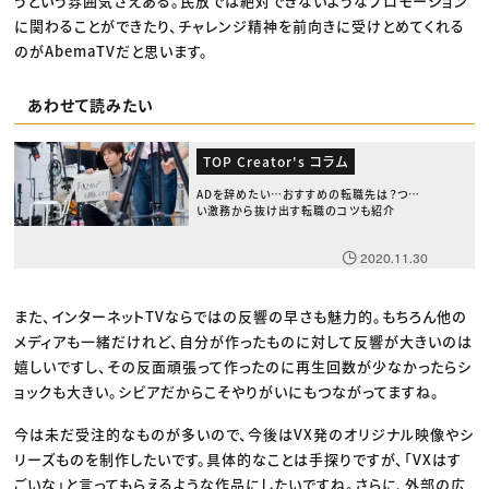
うという雰囲気さえある。民放では絶対できないようなプロモーション
に関わることができたり、チャレンジ精神を前向きに受けとめてくれる
のがAbemaTVだと思います。
あわせて読みたい
TOP Creator's コラム
ADを辞めたい…おすすめの転職先は？つら
い激務から抜け出す転職のコツも紹介
2020.11.30
また、インターネットTVならではの反響の早さも魅力的。もちろん他の
メディアも一緒だけれど、自分が作ったものに対して反響が大きいのは
嬉しいですし、その反面頑張って作ったのに再生回数が少なかったらシ
ョックも大きい。シビアだからこそやりがいにもつながってますね。
今は未だ受注的なものが多いので、今後はVX発のオリジナル映像やシ
リーズものを制作したいです。具体的なことは手探りですが、「VXはす
ごいな」と言ってもらえるような作品にしたいですね。さらに、外部の広