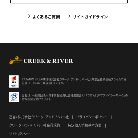
よくあるご質問
サイトガイドライン
CREEK & RIVER Co., Ltd.
CREATIVE VILLAGEは株式会社クリーク･アンド･リバー社（東京証券
取引所プライム市場、
証券コード4763）が運営しています。
当社は、一般財団法人日本情報経済社会推進協会（JIPDEC）より
「プライバシーマーク」の
付与認定を受けています。
運営：株式会社クリーク･アンド･リバー社
プライバシーポリシー
クリーク･アンド･リバー社会員規約
特定個人情報基本方針
サイトポリシー