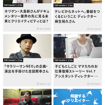
TOP Creator's コラム
TOP Creator's コラム
ネツゲン・大島新さんがドキュ
テレビからネットへ。番組をつ
メンタリー業界の先に見る未
くるということ ディレクター
来とクリエイティビティとは？
麻生裕久さん
2017.08.04
2017.04.28
TOP Creator's コラム
TOP Creator's コラム
「サラリーマンNEO」の企画・
子どもとしごと ママたちのお
演出を手掛けた吉田照幸さん
仕事復帰ストーリー Vol.7
アシスタントディレクター 関
口 亜希子さん
2016.11.22
2016.08.01