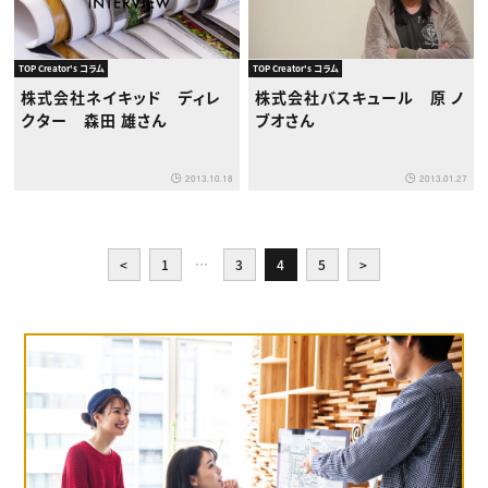
TOP Creator's コラム
TOP Creator's コラム
株式会社ネイキッド ディレ
株式会社バスキュール 原 ノ
クター 森田 雄さん
ブオさん
2013.10.18
2013.01.27
<
1
…
3
4
5
>