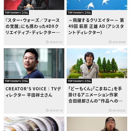
TOP Creator's コラム
TOP Creator's コラム
『スター・ウォーズ／フォース
～飛躍するクリエイター～ 第
の覚醒』にも携わった4DXク
49回 萩原 正雄 AD（アシスタ
リエイティブ・ディレクターが
ントディレクター）
手掛ける、日本初の4DX専用
2016.01.07
2015.04.06
映画とは？
TOP Creator's コラム
TOP Creator's コラム
「どーもくん」「こまねこ」を手
CREATOR’S VOICE｜TVデ
掛けるアニメーション作家
ィレクター 平田祥士さん
合田経郎さんの”作品への想
い”
2014.03.24
2014.07.10