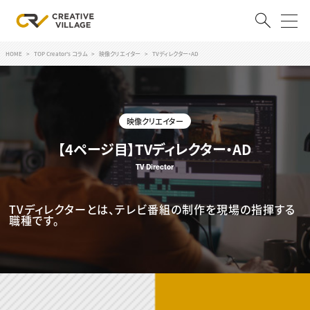
HOME
TOP Creator's コラム
映像クリエイター
TVディレクター・AD
ACCOUNT
ログイン
会員登録
映像クリエイター
RECRUIT
【4ページ目】TVディレクター・AD
クリエイター求人を探す
TV Director
CREATIVE JOB求人検索
特集求人
TVディレクターとは、テレビ番組の制作を現場の指揮する
採用説明会
職種です。
転職支援サービス
CONTENTS
スキルアップしたい！
スキルアップしたい！ トップ
デザイン
TOP Creator’s コラム
プログラミング