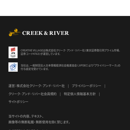
CREEK & RIVER Co., Ltd.
CREATIVE VILLAGEは株式会社クリーク･アンド･リバー社（東京証券
取引所プライム市場、
証券コード4763）が運営しています。
当社は、一般財団法人日本情報経済社会推進協会（JIPDEC）より
「プライバシーマーク」の
付与認定を受けています。
運営：株式会社クリーク･アンド･リバー社
プライバシーポリシー
クリーク･アンド･リバー社会員規約
特定個人情報基本方針
サイトポリシー
当サイトの内容、テキスト、
画像等の無断転載・無断使用を固く禁じます。