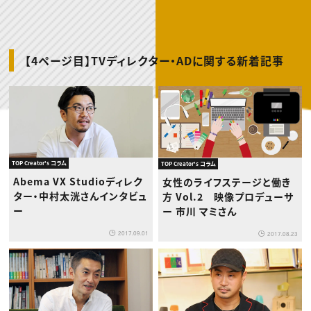
動画配信・映像制作
TOP Creator’s コラム トップ
編集・ライティング
Webクリエイター
セミナー
マーケティング
アプリクリエイター
ディレクション
ゲームクリエイター
業界解説・キャリア事情
映像クリエイター
ニュース・トレンド
お役立ち基礎知識
マーケッター
【4ページ目】TVディレクター・ADに関する新着記事
クリエイターインタビュー
ニュース・トレンド トップ
C＆R Magazine
Web
映像
ゲーム・エンタメ
広告
出版
CREATIVE VILLAGEからのお知らせ
TOP Creator's コラム
TOP Creator's コラム
プロフェッショナル×つながる×メディア
Abema VX Studioディレク
女性のライフステージと働き
ター・中村太洸さんインタビュ
方 Vol.2 映像プロデューサ
ー
ー 市川 マミさん
2017.09.01
2017.08.23