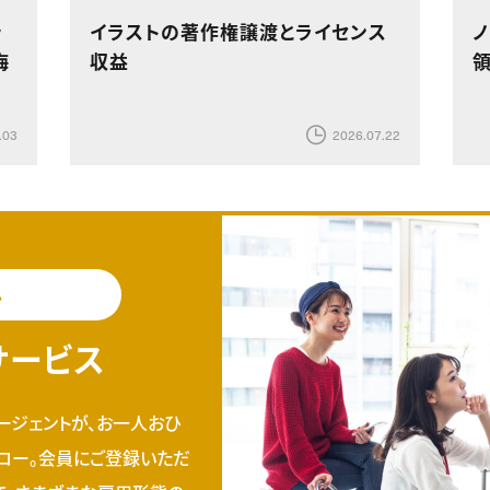
ッ
イラストの著作権譲渡とライセンス
悔
収益
.03
2026.07.22
料
サービス
ージェントが、お一人おひ
ロー。会員にご登録いただ