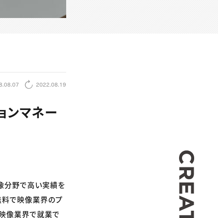
8.08.07
2022.08.19
ョンマネー
CREA
）
像分野で高い実績を
、無料で映像業界のプ
も映像業界で就業で