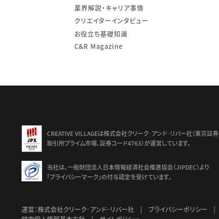
業界解説・キャリア事情
クリエイターインタビュー
お役立ち基礎知識
C&R Magazine
td.
CREATIVE VILLAGEは株式会社クリーク･アンド･リバー社（東京証券
取引所プライム市場、証券コード4763）が運営しています。
当社は、一般財団法人日本情報経済社会推進協会（JIPDEC）より
「プライバシーマーク」の付与認定を受けています。
運営：株式会社クリーク･アンド･リバー社
プライバシーポリシー
特定個人情報基本方針
サイトポリシー