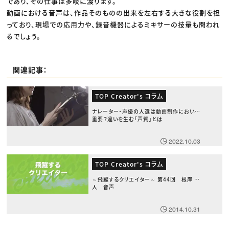
であり、その仕事は多岐に渡ります。
動画における音声は、作品そのものの出来を左右する大きな役割を担
っており、現場での応用力や、録音機器によるミキサーの技量も問われ
るでしょう。
関連記事：
TOP Creator's コラム
ナレーター・声優の人選は動画制作において
重要？違いを生む「声質」とは
2022.10.03
TOP Creator's コラム
～飛躍するクリエイター～ 第44回 根岸 史
人 音声
2014.10.31