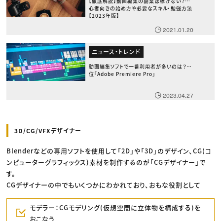
【徹底解説】動画編集の副業は稼げない？初
心者向きの始め方や必要なスキル・勉強方法
【2023年版】
2021.01.20
ニュース・トレンド
動画編集ソフトで一番利用者が多いのは？1
位「Adobe Premiere Pro」
2023.04.27
3D/CG/VFXデザイナー
Blenderなどの専用ソフトを使用して「2D」や「3D」のデザイン、CG(コ
ンピューターグラフィックス)素材を制作するのが「CGデザイナー」で
す。
CGデザイナーの中でもいくつかにわかれており、おもな役割として
モデラー：CGモデリング(仮想空間に立体物を構成する)を
おこなう