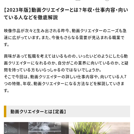
動画配信・映像制作
TOP Creator’s コラム トップ
編集・ライティング
Webクリエイター
セミナー
【2023年版】動画クリエイターとは？年収・仕事内容・向い
マーケティング
アプリクリエイター
ディレクション
ゲームクリエイター
ている人などを徹底解説
業界解説・キャリア事情
映像クリエイター
ニュース・トレンド
お役立ち基礎知識
マーケッター
クリエイターインタビュー
映像作品が次々と生み出される昨今、動画クリエイターのニーズも急
ニュース・トレンド トップ
C＆R Magazine
Web
速に広がっています。また、今後もさらなる需要が見込まれる職業で
映像
す。
ゲーム・エンタメ
広告
興味があって転職を考えてはいるものの、いったいどのようにしたら動
出版
CREATIVE VILLAGEからのお知らせ
画クリエイターになれるのか、自分がこの業界に向いているのか、と疑
問を持っている方もいらっしゃるのではないでしょうか。
そこで今回は、動画クリエイターの詳しい仕事内容や、向いている人7
プロフェッショナル×つながる×メディア
つの特徴、年収、動画クリエイターになる方法などを解説していきま
す。
動画クリエイターとは【定義】