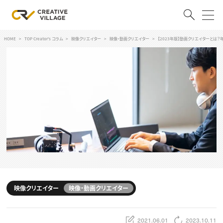
HOME
TOP Creator's コラム
映像クリエイター
映像・動画クリエイター
【2023年版】動画クリエイターとは
ACCOUNT
ログイン
会員登録
RECRUIT
クリエイター求人を探す
CREATIVE JOB求人検索
特集求人
採用説明会
転職支援サービス
CONTENTS
スキルアップしたい！
映像クリエイター
映像・動画クリエイター
スキルアップしたい！ トップ
デザイン
TOP Creator’s コラム
プログラミング
2021.06.01
2023.10.11